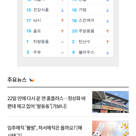
주요뉴스
22일 만에 다시 문 연 홈플러스…정상화 바
쁜데 재고 없어 ‘발동동’[가보니]
입추매직 '불발', 처서매직은 올까요? [해
시태그]