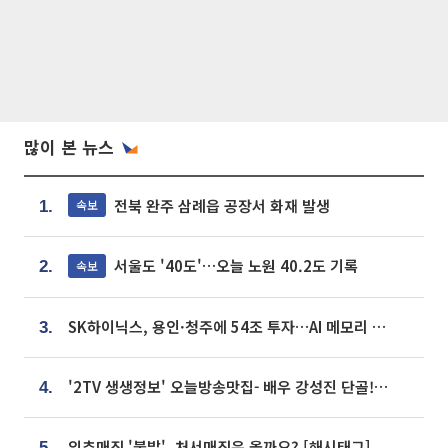
많이 본 뉴스
전북 완주 삼례읍 공장서 화재 발생
속보
1.
서울도 '40도'…오늘 노원 40.2도 기록
속보
2.
SK하이닉스, 용인·청주에 54조 투자…AI 메모리 생산기지 키운다
3.
'2TV 생생정보' 오늘방송맛집- 배우 강성진 단골! 쌀국수ㆍ푸팟퐁 커리 맛집 '블○○○'
4.
입추매직 '불발', 처서매직은 올까요? [해시태그]
5.