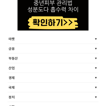
마켓
금융
부동산
산업
경제
국제
정치