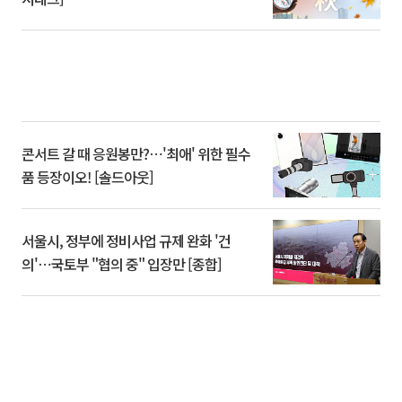
콘서트 갈 때 응원봉만?⋯'최애' 위한 필수
품 등장이오! [솔드아웃]
서울시, 정부에 정비사업 규제 완화 '건
의'⋯국토부 "협의 중" 입장만 [종합]