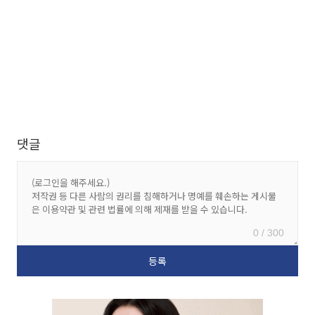
댓글
0 / 300