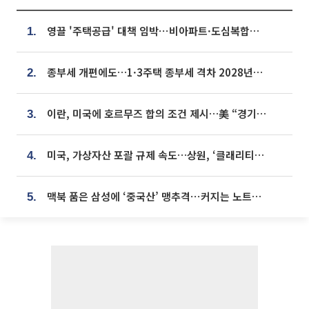
영끌 '주택공급' 대책 임박⋯비아파트·도심복합까지 총동원
1.
종부세 개편에도…1·3주택 종부세 격차 2028년부터 확대
2.
이란, 미국에 호르무즈 합의 조건 제시…美 “경기 아직 안 끝나” [종합]
3.
미국, 가상자산 포괄 규제 속도…상원, ‘클래리티법’ 9월 절차투표 추진
4.
맥북 품은 삼성에 ‘중국산’ 맹추격⋯커지는 노트북 OLED 시장
5.