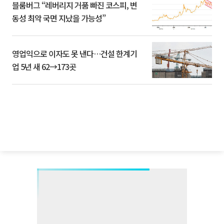
블룸버그 “레버리지 거품 빠진 코스피, 변
동성 최악 국면 지났을 가능성”
영업익으로 이자도 못 낸다…건설 한계기
업 5년 새 62→173곳