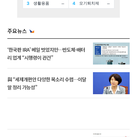
주요뉴스
‘한국판 IRA’ 베일 벗었지만…반도체·배터
리 업계 “시행령이 관건”
與 “세제개편안 다양한 목소리 수렴…이달
말 정리 가능성”