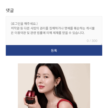
댓글
0 / 300