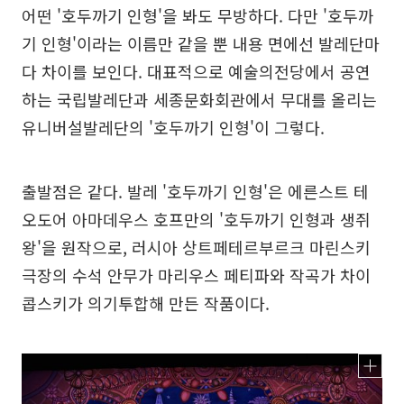
어떤 '호두까기 인형'을 봐도 무방하다. 다만 '호두까
기 인형'이라는 이름만 같을 뿐 내용 면에선 발레단마
다 차이를 보인다. 대표적으로 예술의전당에서 공연
하는 국립발레단과 세종문화회관에서 무대를 올리는
유니버설발레단의 '호두까기 인형'이 그렇다.
출발점은 같다. 발레 '호두까기 인형'은 에른스트 테
오도어 아마데우스 호프만의 '호두까기 인형과 생쥐
왕'을 원작으로, 러시아 상트페테르부르크 마린스키
극장의 수석 안무가 마리우스 페티파와 작곡가 차이
콥스키가 의기투합해 만든 작품이다.