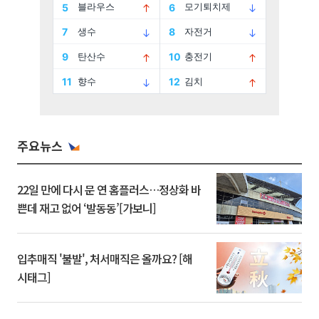
주요뉴스
22일 만에 다시 문 연 홈플러스…정상화 바
쁜데 재고 없어 ‘발동동’[가보니]
입추매직 '불발', 처서매직은 올까요? [해
시태그]