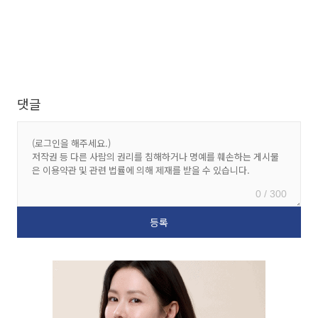
댓글
0 / 300