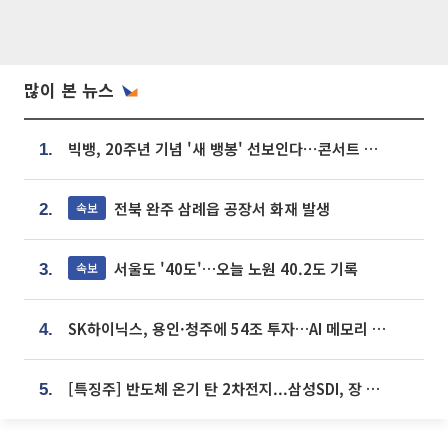
많이 본 뉴스
빅뱅, 20주년 기념 '새 뱅봉' 선보인다⋯콘서트 앞두고 팝업 개최
1.
전북 완주 삼례읍 공장서 화재 발생
속보
2.
서울도 '40도'…오늘 노원 40.2도 기록
속보
3.
SK하이닉스, 용인·청주에 54조 투자…AI 메모리 생산기지 키운다
4.
[특징주] 반도체 온기 탄 2차전지...삼성SDI, 장 초반 7% 넘게 껑충
5.