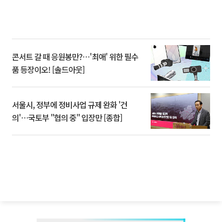
콘서트 갈 때 응원봉만?⋯'최애' 위한 필수
품 등장이오! [솔드아웃]
서울시, 정부에 정비사업 규제 완화 '건
의'⋯국토부 "협의 중" 입장만 [종합]