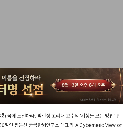
親) 꿈에 도전하라', 박길성 고려대 교수의 '세상을 보는 방법', 반
일엔 장동선 궁금한뇌연구소 대표의 'A Cybernetic View on