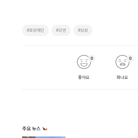
#호암재단
#강연
#삼성
0
0
좋아요
화나요
주요 뉴스