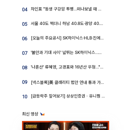
차인표 "동생 구강암 투병…떠나보낼 때 가장 힘들었다”
04
서울 40도 찍더니 하남 40.8도·광양 40.2도…전국 '펄펄'
05
[오늘의 주요공시] SK하이닉스·HLB·진에어·포스코홀딩스·네이버·대우건설 등
06
'불안과 기대 사이' 널뛰는 SK하이닉스…증권가 "HBM4·LTA 기반 펀터멘털 견고"
07
'나혼산' 류혜영, 고경표와 16년산 우정…"자취방서 부모님과 마주쳐"
08
09
[넥스블록]美 클래리티 법안 연내 통과 가능성 13%…상원 문턱서 제동
[급등락주 짚어보기] 상상인증권ㆍ유니켐 2연속, 본느 6연속 ‘상한가’⋯M&A 훈풍 분 증시
10
최신 영상