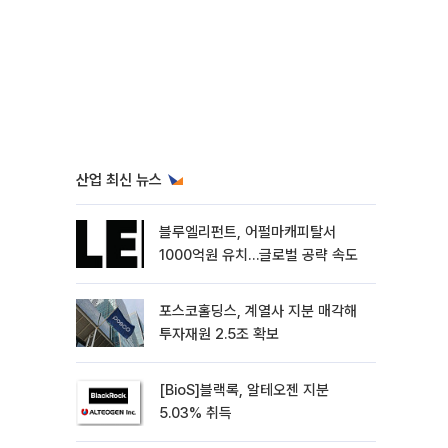
산업 최신 뉴스
블루엘리펀트, 어펄마캐피탈서
1000억원 유치…글로벌 공략 속도
포스코홀딩스, 계열사 지분 매각해
투자재원 2.5조 확보
[BioS]블랙록, 알테오젠 지분
5.03% 취득