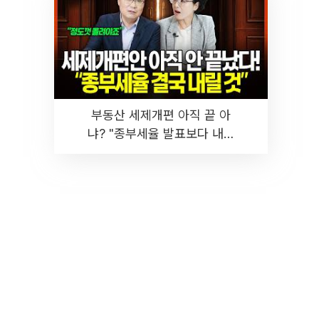
부동산 세제개편 아직 끝 아
냐? "종부세율 발표보다 내릴
것" 장기거주·양도세 전망 I 집
땅지성 I 김인만, 진미윤