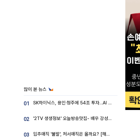
많이 본 뉴스
SK하이닉스, 용인·청주에 54조 투자…AI 메모리 생산기지 키운다
01
'2TV 생생정보' 오늘방송맛집- 배우 강성진 단골! 쌀국수ㆍ푸팟퐁 커리 맛집 '블○○○'
02
입추매직 '불발', 처서매직은 올까요? [해시태그]
03