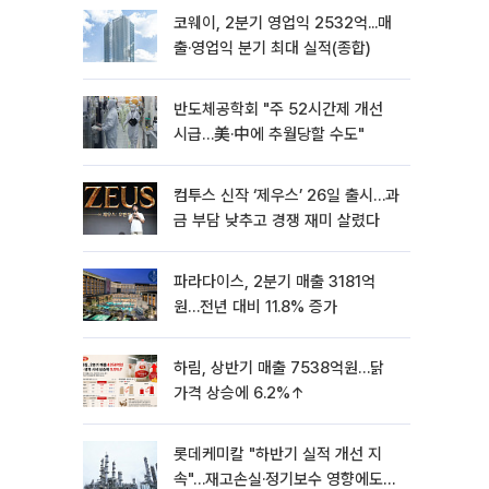
코웨이, 2분기 영업익 2532억...매
출·영업익 분기 최대 실적(종합)
반도체공학회 "주 52시간제 개선
시급…美·中에 추월당할 수도"
컴투스 신작 ‘제우스’ 26일 출시…과
금 부담 낮추고 경쟁 재미 살렸다
파라다이스, 2분기 매출 3181억
원…전년 대비 11.8% 증가
하림, 상반기 매출 7538억원…닭
가격 상승에 6.2%↑
롯데케미칼 "하반기 실적 개선 지
속"…재고손실·정기보수 영향에도