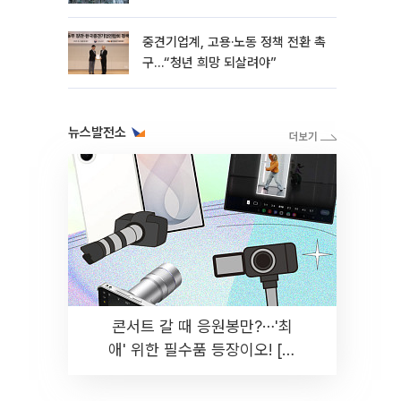
흑자 유지
중견기업계, 고용·노동 정책 전환 촉
구…“청년 희망 되살려야”
뉴스발전소
콘서트 갈 때 응원봉만?⋯'최
애' 위한 필수품 등장이오! [솔
드아웃]