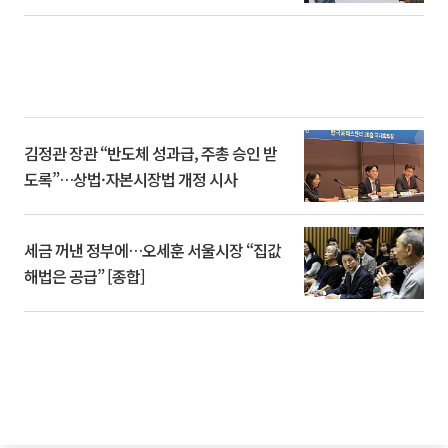
김정관 장관 “반도체 성과급, 주총 승인 받
도록”…상법·자본시장법 개정 시사
세금 꺼낸 정부에…오세훈 서울시장 “집값
해법은 공급” [종합]