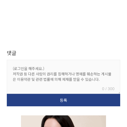
댓글
0 / 300