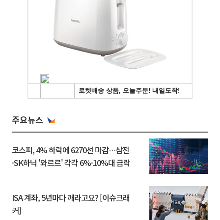
주요뉴스
코스피, 4% 하락에 6270선 마감…삼전
·SK하닉 '와르르' 각각 6%·10%대 급락
ISA 계좌, 5년마다 깨라고요? [이슈크래
커]