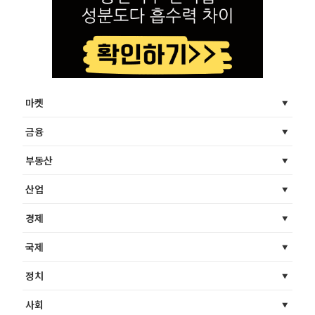
마켓
금융
부동산
산업
경제
국제
정치
사회