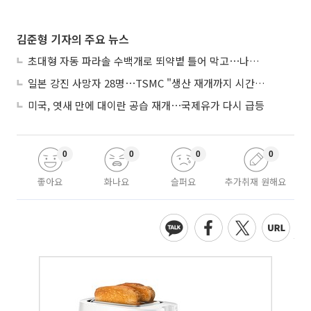
김준형 기자의 주요 뉴스
초대형 자동 파라솔 수백개로 뙤약볕 틀어 막고⋯나라별 폭염 생존법
일본 강진 사망자 28명⋯TSMC "생산 재개까지 시간 필요해"
미국, 엿새 만에 대이란 공습 재개⋯국제유가 다시 급등
0
0
0
0
좋아요
화나요
슬퍼요
추가취재 원해요