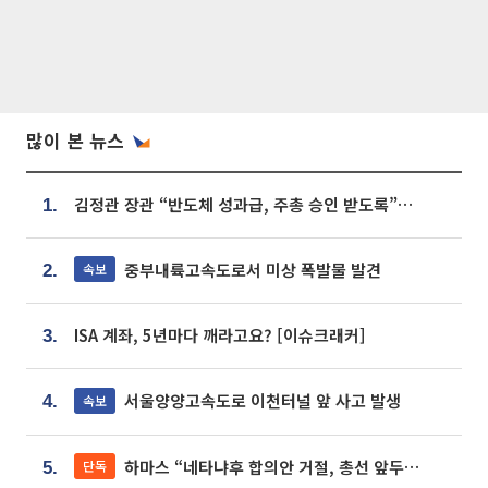
많이 본 뉴스
김정관 장관 “반도체 성과급, 주총 승인 받도록”…상법·자본시장법 개정 시사
1.
중부내륙고속도로서 미상 폭발물 발견
속보
2.
ISA 계좌, 5년마다 깨라고요? [이슈크래커]
3.
서울양양고속도로 이천터널 앞 사고 발생
속보
4.
하마스 “네타냐후 합의안 거절, 총선 앞두고 시간 끌기”
단독
5.