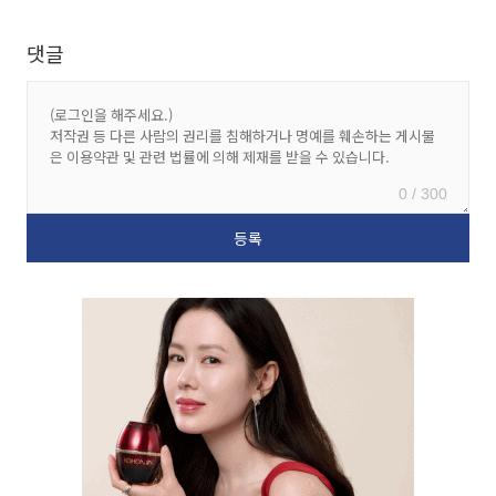
댓글
0 / 300