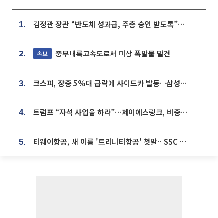
김정관 장관 “반도체 성과급, 주총 승인 받도록”…상법·자본시장법 개정 시사
1.
중부내륙고속도로서 미상 폭발물 발견
속보
2.
코스피, 장중 5%대 급락에 사이드카 발동…삼성·SK 동반 폭락
3.
트럼프 “자석 사업을 하라”…제이에스링크, 비중국 영구자석 공급망 구축 속도
4.
티웨이항공, 새 이름 '트리니티항공' 첫발…SSC 전략 본격화
5.