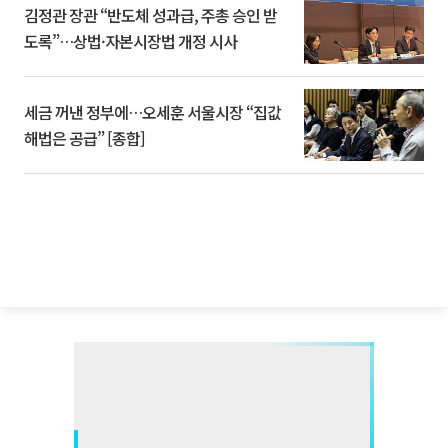
김정관 장관 “반도체 성과급, 주총 승인 받
도록”…상법·자본시장법 개정 시사
세금 꺼낸 정부에…오세훈 서울시장 “집값
해법은 공급” [종합]