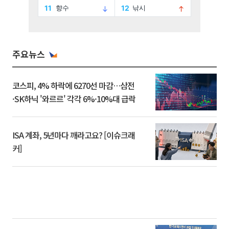
주요뉴스
코스피, 4% 하락에 6270선 마감…삼전
·SK하닉 '와르르' 각각 6%·10%대 급락
ISA 계좌, 5년마다 깨라고요? [이슈크래
커]