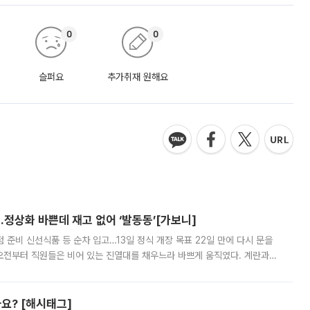
0
0
슬퍼요
추가취재 원해요
…정상화 바쁜데 재고 없어 ‘발동동’[가보니]
준비 신선식품 등 순차 입고…13일 정식 개장 목표 22일 만에 다시 문을
오전부터 직원들은 비어 있는 진열대를 채우느라 바쁘게 움직였다. 계란과
리를 잡기 시작했지만, 매장 곳곳엔 여전히 텅 빈 매대가 먼저 눈에 들어왔
까요? [해시태그]