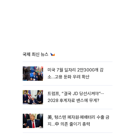
국제 최신 뉴스
미국 7월 일자리 2만3000개 감
소…고용 둔화 우려 확산
트럼프, “결국 JD 당선시켜야”⋯
2028 후계자로 밴스에 무게?
美, 텅스텐 폐자원·폐배터리 수출 금
지…中 의존 줄이기 총력