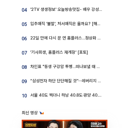
'2TV 생생정보' 오늘방송맛집- 배우 강성진 단골! 쌀국수ㆍ푸팟퐁 커리 맛집 '블○○○'
04
입추매직 '불발', 처서매직은 올까요? [해시태그]
05
22일 만에 다시 문 연 홈플러스…정상화 바쁜데 재고 없어 ‘발동동’[가보니]
06
'기사회생, 홈플러스 재개장' [포토]
07
차인표 "동생 구강암 투병…떠나보낼 때 가장 힘들었다”
08
“삼성전자 하단 단단해질 것”⋯레버리지 규제에 쏠림 완화 [찐코노미]
09
서울 40도 찍더니 하남 40.8도·광양 40.2도…전국 '펄펄'
10
최신 영상