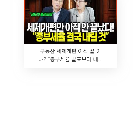
부동산 세제개편 아직 끝 아
냐? "종부세율 발표보다 내릴
것" 장기거주·양도세 전망 I 집
땅지성 I 김인만, 진미윤