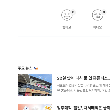
0
0
좋아요
화나요
주요 뉴스
22일 만에 다시 문 연 홈플러스
서울월드컵경기장점 67명 출근해 재개점 
연 홈플러스 서울월드컵경기장점. 7일 
우유, 과일 같은 신선식품이 차근차근 자
입추매직 '불발', 처서매직은 올