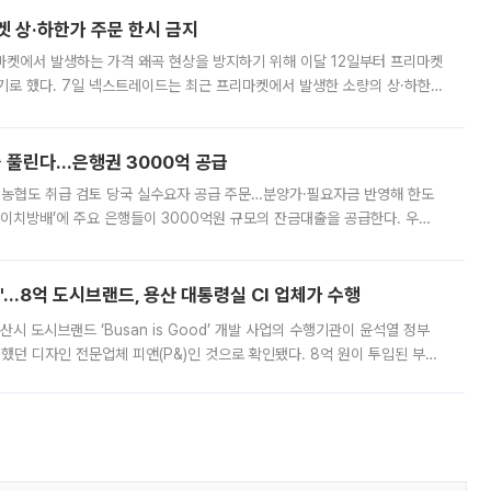
켓 상·하한가 주문 한시 금지
마켓에서 발생하는 가격 왜곡 현상을 방지하기 위해 이달 12일부터 프리마켓
기로 했다. 7일 넥스트레이드는 최근 프리마켓에서 발생한 소량의 상·하한
, 주문 오류로 인한 가격 급등락을 최소화하기 위한 비상 대응방안을 발표
 풀린다…은행권 3000억 공급
리·농협도 취급 검토 당국 실수요자 공급 주문…분양가·필요자금 반영해 한도
에이치방배’에 주요 은행들이 3000억원 규모의 잔금대출을 공급한다. 우리
하고 있어 향후 공급 규모가 늘어날 전망이다. 7일 금융권에 따르면 KB국
od'…8억 도시브랜드, 용산 대통령실 CI 업체가 수행
시 도시브랜드 ‘Busan is Good’ 개발 사업의 수행기관이 윤석열 정부
여했던 디자인 전문업체 피앤(P&)인 것으로 확인됐다. 8억 원이 투입된 부산
 부족과 디자인 정체성 논란에 휩싸였던 만큼, 사업 선정 과정과 결과물에