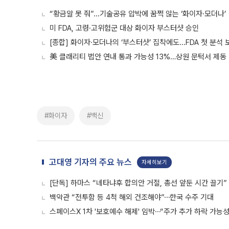
“황금알 못 줘”...기술공유 압박에 꿈쩍 않는 ‘화이자·모더나’
미 FDA, 고령·고위험군 대상 화이자 부스터샷 승인
[종합] 화이자·모더나의 ‘부스터샷’ 집착에도...FDA 첫 분석
美 클래리티 법안 연내 통과 가능성 13%…상원 문턱서 제동
#화이자
#백신
고대영 기자의 주요 뉴스
자세히보기
[단독] 하마스 “네타냐후 합의안 거절, 총선 앞둔 시간 끌기”
백악관 “전투함 등 4척 해외 건조해야”⋯한국 수주 기대
스페이스X 1차 '보호예수 해제' 임박⋯“주가 추가 하락 가능성