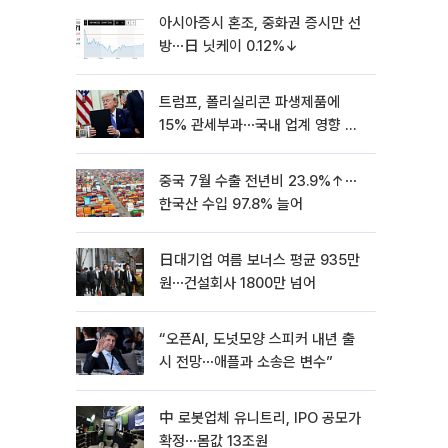
아시아증시 혼조, 중화권 증시만 선
방⋯日 닛케이 0.12%↓
트럼프, 폴리실리콘 파생제품에
15% 관세부과⋯국내 업계 영향 촉
각 [종합]
중국 7월 수출 전년비 23.9%↑⋯
한국산 수입 97.8% 늘어
日대기업 여름 보너스 평균 935만
원⋯건설회사 1800만 넘어
“오픈AI, 도넛모양 스피커 내년 출
시 전망⋯애플과 소송은 변수”
中 로봇업체 유니트리, IPO 공모가
확정⋯몸값 13조원