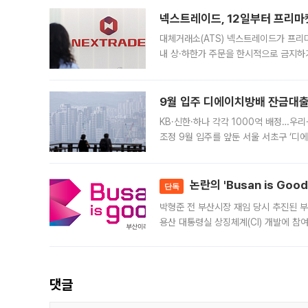
의 극심한
넥스트레이드, 12일부터 프리마
대체거래소(ATS) 넥스트레이드가 프리
내 상·하한가 주문을 한시적으로 금지하
가 체결 사례와 관련해 설명자료를 내고
9월 입주 디에이치방배 잔금대출
KB·신한·하나 각각 1000억 배정…우
조정 9월 입주를 앞둔 서울 서초구 ‘디
은행과 NH농협은행도 대출 취급을 검토
민은행
논란의 'Busan is Go
단독
박형준 전 부산시장 재임 당시 추진된 부산
용산 대통령실 상징체계(CI) 개발에 참
도시브랜드 사업이 공개 이후 시민 공감
댓글