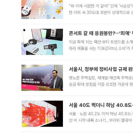
“와 이제 시원한 거 같아” 단체 ‘뇌손상
한 더위 속 30도대 초반이 상대적으로
지역에 있었습니다. 7월 말에는 서풍과
콘서트 갈 때 응원봉만?⋯'최애'
지금 화제 되는 패션·뷰티 트렌드를 소개
따라 제품을 사는 '디토(Ditto) 소비
어디일까요? 아이돌 콘서트 시작을 기다
서울시, 정부에 정비사업 규제 완화
명노준 주택실장, 재개발·재건축 주택공
공급 확대 방침을 거듭 강조한 가운데 정
면 반박하고 나섰다. 명노준 서울시 주택
서울 40도 찍더니 하남 40.8도
서울ㆍ노원 40.2도 이어 하남 40.8도
안 비 시작·내륙 소나기…무더위·열대야 
에서도 40도를 웃도는 기온이 관측됐다