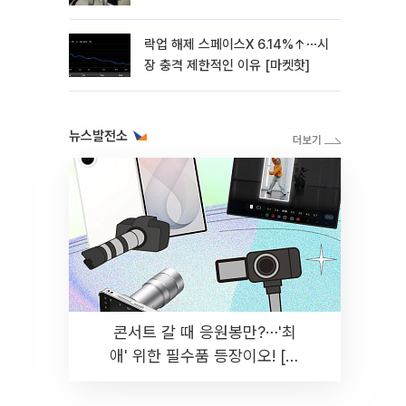
락업 해제 스페이스X 6.14%↑⋯시
장 충격 제한적인 이유 [마켓핫]
뉴스발전소
콘서트 갈 때 응원봉만?⋯'최
애' 위한 필수품 등장이오! [솔
드아웃]