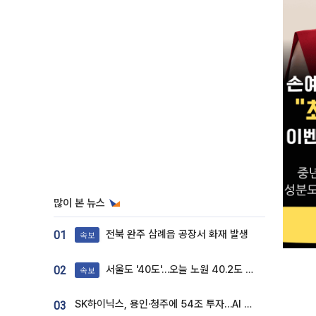
많이 본 뉴스
전북 완주 삼례읍 공장서 화재 발생
01
속보
서울도 '40도'…오늘 노원 40.2도 기록
02
속보
SK하이닉스, 용인·청주에 54조 투자…AI 메모리 생산기지 키운다
03