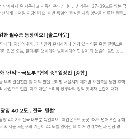
’의 단계까지 온 지독하고 지독한 폭염입니다. 낮 기온이 37~39도를 찍는 극
 선선하게 느껴질 지경인데요. 이번 폭염의 중심은 처음 영남을 비롯한 동쪽
 북서풍이 산맥을 넘어 영남 쪽으로 내려오면서 뜨겁고 건조해졌는데요.
 위한 필수품 등장이오! [솔드아웃]
합니다. 자신의 취향, 가치관과 유사하거나 인기 있는 인물 혹은 콘텐츠를
'가 자리 잡은 오늘, 잘파세대(Z세대와 알파세대의 합성어)의 눈길이 쏠린 곳은
리는 공연장. 응원봉만큼이나 눈에 띄는 게 있습니다. 공연이 시작되기
 '건의'⋯국토부 "협의 중" 입장만 [종합]
급 부족 원인진단 및 대책 관련 브리핑 서울시가 재개발·재건축을 통한 주택
비사업으로 인한 '이주 대란' 우려와 정부와의 정책 엇박자 논란에 대해 정
실장은 2031년까지 31만 가구 착공 목표에 차질이 없다는 입장이나,
·광양 40.2도…전국 '펄펄'
·광양 40.2도 전국 대부분 폭염특보…체감온도도 곳곳 38도 넘어 8일 동해
지속 서울 노원구의 기온이 40도를 넘어선 데 이어 경기 하남과 전남 광양
. 전국 대부분 지역에 폭염특보가 내려진 가운데 곳곳에서 39~40도 안팎