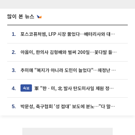
많이 본 뉴스
포스코퓨처엠, LFP 시장 뚫었다…배터리사와 대규모 장기 공급 합의
1.
아옳이, 한의사 김형배와 벌써 200일⋯꽃다발 들고 "프러포즈 아냐"
2.
추미애 "복지가 아니라 도민이 늘었다"…재정난 책임론 정면돌파
3.
軍 "한ㆍ미, 北 발사 탄도미사일 제원 정밀분석 중"
속보
4.
박문성, 축구협회 '성 접대' 보도에 분노…"다 말아먹으려고 작정했나"
5.