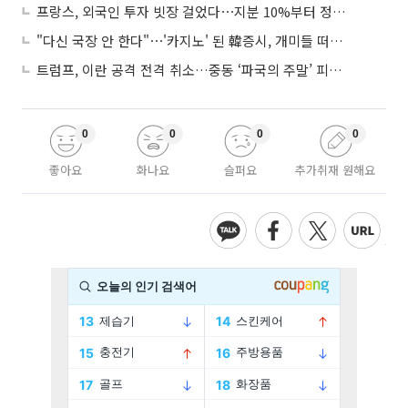
프랑스, 외국인 투자 빗장 걸었다⋯지분 10%부터 정부가 승인
"다신 국장 안 한다"⋯'카지노' 된 韓증시, 개미들 떠난다
트럼프, 이란 공격 전격 취소…중동 ‘파국의 주말’ 피했다
0
0
0
0
좋아요
화나요
슬퍼요
추가취재 원해요