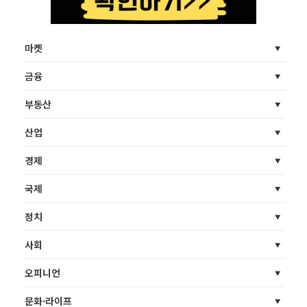
마켓
금융
부동산
산업
경제
국제
정치
사회
오피니언
문화·라이프