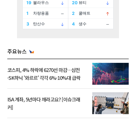
주요뉴스
코스피, 4% 하락에 6270선 마감…삼전
·SK하닉 '와르르' 각각 6%·10%대 급락
ISA 계좌, 5년마다 깨라고요? [이슈크래
커]