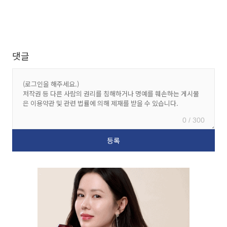
댓글
0 / 300