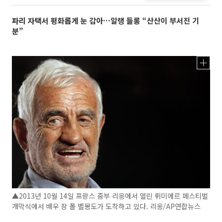
파리 자택서 평화롭게 눈 감아…알랭 들롱 “산산이 부서진 기
분”
▲2013년 10월 14일 프랑스 중부 리옹에서 열린 뤼미에르 페스티벌
개막식에서 배우 장 폴 벨몽도가 도착하고 있다. 리옹/AP연합뉴스