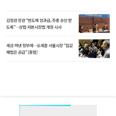
김정관 장관 “반도체 성과급, 주총 승인 받
도록”…상법·자본시장법 개정 시사
세금 꺼낸 정부에…오세훈 서울시장 “집값
해법은 공급” [종합]