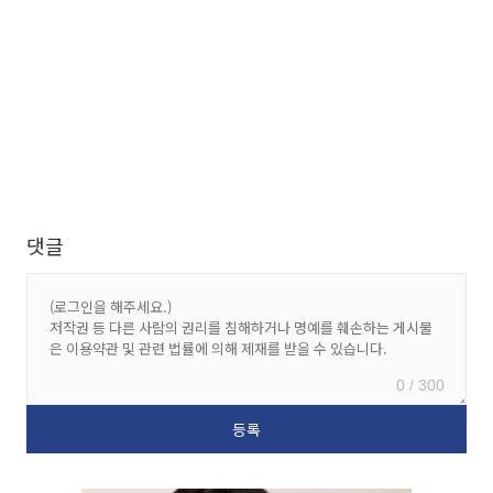
댓글
0 / 300