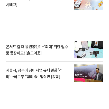
시태그]
콘서트 갈 때 응원봉만?⋯'최애' 위한 필수
품 등장이오! [솔드아웃]
서울시, 정부에 정비사업 규제 완화 '건
의'⋯국토부 "협의 중" 입장만 [종합]