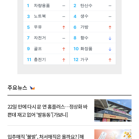
주요뉴스
22일 만에 다시 문 연 홈플러스…정상화 바
쁜데 재고 없어 ‘발동동’[가보니]
입추매직 '불발', 처서매직은 올까요? [해