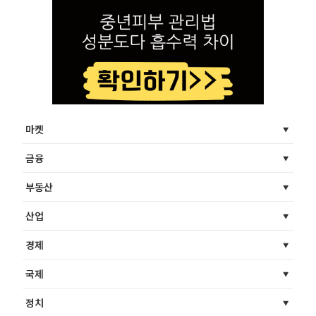
마켓
금융
부동산
산업
경제
국제
정치