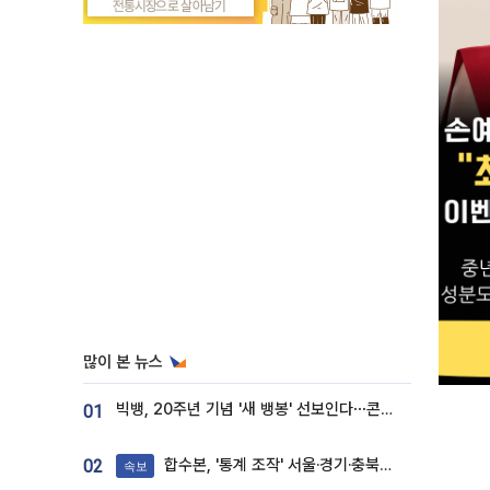
많이 본 뉴스
빅뱅, 20주년 기념 '새 뱅봉' 선보인다⋯콘서트 앞두고 팝업 개최
01
합수본, '통계 조작' 서울·경기·충북 선관위 등 추가 압수수색
02
속보