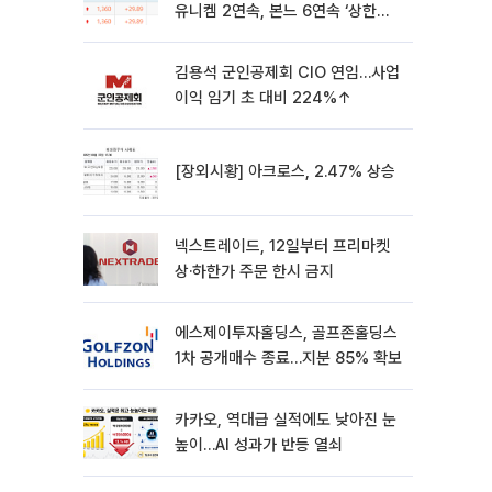
유니켐 2연속, 본느 6연속 ‘상한
가’⋯M&A 훈풍 분 증시
김용석 군인공제회 CIO 연임…사업
이익 임기 초 대비 224%↑
[장외시황] 아크로스, 2.47% 상승
넥스트레이드, 12일부터 프리마켓
상·하한가 주문 한시 금지
에스제이투자홀딩스, 골프존홀딩스
1차 공개매수 종료…지분 85% 확보
카카오, 역대급 실적에도 낮아진 눈
높이…AI 성과가 반등 열쇠