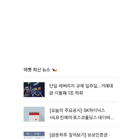
마켓 최신 뉴스
단일 레버리지 규제 일주일…거래대
금 이틀째 1조 하회
[오늘의 주요공시] SK하이닉스
·HLB·진에어·포스코홀딩스·네이버·
대우건설 등
[급등락주 짚어보기] 상상인증권ㆍ