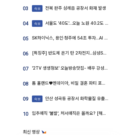
전북 완주 삼례읍 공장서 화재 발생
03
속보
서울도 '40도'…오늘 노원 40.2도 기록
04
속보
SK하이닉스, 용인·청주에 54조 투자…AI 메모리 생산기지 키운다
05
[특징주] 반도체 온기 탄 2차전지...삼성SDI, 장 초반 7% 넘게 껑충
06
'2TV 생생정보' 오늘방송맛집- 배우 강성진 단골! 쌀국수ㆍ푸팟퐁 커리 맛집 '블○○○'
07
톰 홀랜드♥젠데이아, 비밀 결혼 파티 포착⋯호텔 대관비만 9억
08
안산 성곡동 공장서 화학물질 유출 사고 발생
09
속보
입추매직 '불발', 처서매직은 올까요? [해시태그]
10
최신 영상