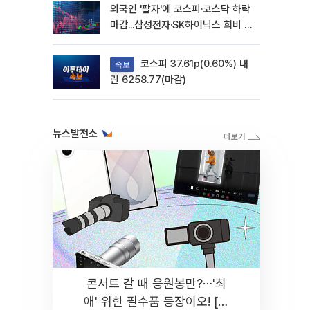
외국인 '팔자'에 코스피·코스닥 하락
마감...삼성전자·SK하이닉스 희비 갈
려
코스피 37.61p(0.60%) 내
속보
린 6258.77(마감)
뉴스발전소
콘서트 갈 때 응원봉만?⋯'최
애' 위한 필수품 등장이오! [솔