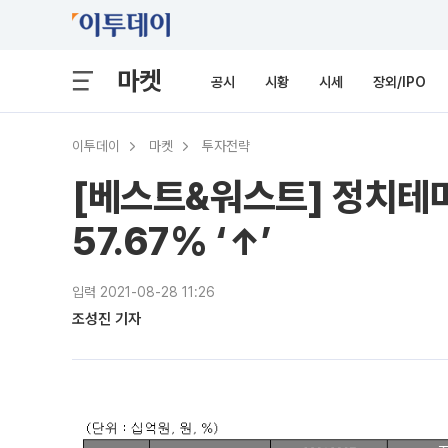
마켓
공시
시황
시세
장외/IPO
이투데이
마켓
투자전략
[베스트&워스트] 정치테마
57.67% ‘↑’
입력 2021-08-28 11:26
조성진 기자