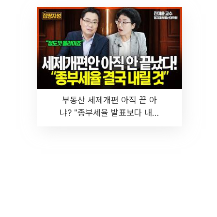
부동산 세제개편 아직 끝 아
냐? "종부세율 발표보다 내릴
것" 장기거주·양도세 전망 I 집
땅지성 I 김인만, 진미윤