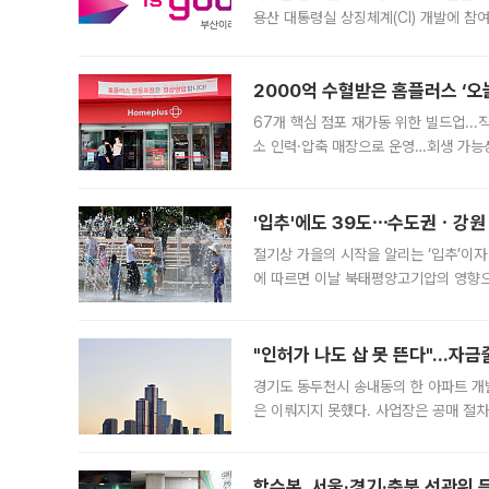
용산 대통령실 상징체계(CI) 개발에 참
도시브랜드 사업이 공개 이후 시민 공감
2000억 수혈받은 홈플러스 ‘오늘
67개 핵심 점포 재가동 위한 빌드업..
소 인력·압축 매장으로 운영…회생 가능성
영업을 시작한다. 핵심 점포 67개에는 
'입추'에도 39도⋯수도권ㆍ강원
절기상 가을의 시작을 알리는 ‘입추’이자
에 따르면 이날 북태평양고기압의 영향으
도, 낮 최고기온은 31~39도로, 전국
"인허가 나도 삽 못 뜬다"…자금
경기도 동두천시 송내동의 한 아파트 개
은 이뤄지지 못했다. 사업장은 공매 절차
3차 공매까지 진행됐으나 모두 유찰됐다.
후
합수본, 서울·경기·충북 선관위 등