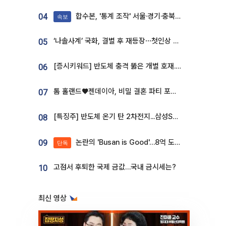
합수본, '통계 조작' 서울·경기·충북 선관위 등 추가 압수수색
04
속보
‘나솔사계’ 국화, 결별 후 재등장⋯첫인상 투표 휩쓸고 ‘인기녀’ 등극
05
[증시키워드] 반도체 충격 뚫은 개별 호재...포스코퓨처엠·에코프로·한화솔루션 '눈길'
06
톰 홀랜드♥젠데이아, 비밀 결혼 파티 포착⋯호텔 대관비만 9억
07
[특징주] 반도체 온기 탄 2차전지...삼성SDI, 장 초반 7% 넘게 껑충
08
논란의 'Busan is Good'…8억 도시브랜드, 용산 대통령실 CI 업체가 수행
09
단독
고점서 후퇴한 국제 금값…국내 금시세는?
10
최신 영상