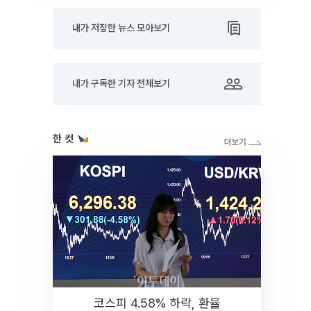
내가 저장한 뉴스 모아보기
내가 구독한 기자 전체보기
한 컷
코스피 4.58% 하락, 환율