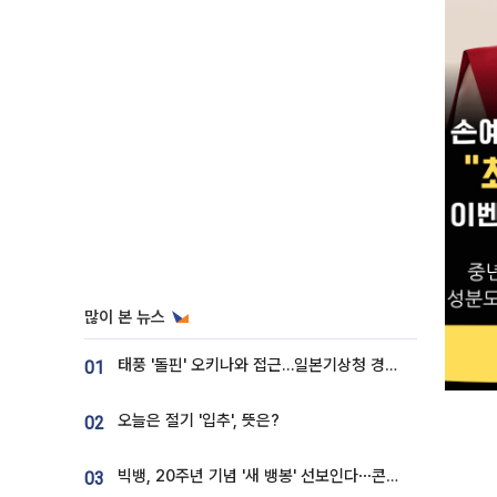
많이 본 뉴스
태풍 '돌핀' 오키나와 접근…일본기상청 경로 업데이트
01
오늘은 절기 '입추', 뜻은?
02
빅뱅, 20주년 기념 '새 뱅봉' 선보인다⋯콘서트 앞두고 팝업 개최
03