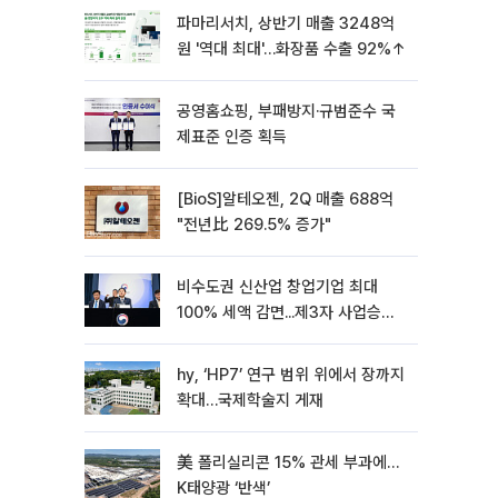
파마리서치, 상반기 매출 3248억
원 '역대 최대'…화장품 수출 92%↑
공영홈쇼핑, 부패방지·규범준수 국
제표준 인증 획득
[BioS]알테오젠, 2Q 매출 688억
"전년比 269.5% 증가"
비수도권 신산업 창업기업 최대
100% 세액 감면...제3자 사업승계
특례 도입
hy, ‘HP7’ 연구 범위 위에서 장까지
확대…국제학술지 게재
美 폴리실리콘 15% 관세 부과에…
K태양광 ‘반색’