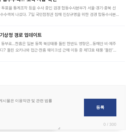
와 투표율 통계조작 등을 수사 중인 검경 합동수사본부가 서울·경기·충북 선
 압수수색에 나섰다. 7일 국민참정권 침해 진상규명을 위한 검경 합동수사본
추가 증거 확보를 위해 중앙선관위, 서울시·경기도·충청북도 선관위, 김포시
본기상청 경로 업데이트
국 동부로…찬홈은 일본 동쪽 북상태풍 돌핀 한반도 영향은…동해안 비·제주
디? 돌핀 오키나와 접근·찬홈 웨이크섬 근해 이동 중 제13호 태풍 ‘돌핀’이
 아마미 지방에 접근하고 있다. 돌핀은 오키나와 부근을 지난 뒤 동중국해
0 / 300