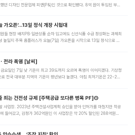
여했던 디자인 전문업체 피앤(P&)인 것으로 확인됐다. 8억 원이 투입된 부산
 부족과 디자인 정체성 논란에 휩싸였던 만큼, 사업 선정 과정과 결과물에
 가오픈’...13일 정식 개장 시험대
.직원들 현장 배치PB·일반상품 순차 입고에도 신선식품 수급 정상화는 과제최
 높일지 주목 홈플러스가 오늘(7일) 가오픈을 시작으로 13일 정식으로 재
직원들이 현장 배치되고, PB 상품과 함께 일반 상품 납품도 순차적으로 진행
ㆍ전라 폭염 [날씨]
 금요일인 7일 낮 기온이 최고 39도까지 오르며 폭염이 이어지겠다. 기상청
로 전국 대부분 지역의 기온이 평년보다 높겠다. 아침 최저기온은 22~27
 대부분 지역에 폭염특보가 발효된 가운데 최고체감온도는 35도 안팎까지 올라
줄 죄는 건전성 규제 [주택공급 또다른 병목 PF]①
발 사업장. 2023년 주택건설사업계획 승인을 받아 인허가를 마쳤지만 착공
에 들어갔고, 감정가 362억원인 이 사업장은 약 20% 할인된 288억원에
 현재는 4차 공매를 위한 조건 협의가 진행 중이다. 수도권의 주요 주거 배
 압수수색… ‘조작 지침’ 확인