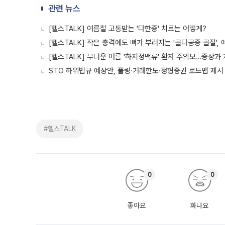
관련 뉴스
[헬스TALK] 여름철 고통받는 '다한증' 치료는 어떻게?
[헬스TALK] 작은 충격에도 뼈가 부러지는 '골다공증 골절',
[헬스TALK] 무더운 여름 '하지정맥류' 환자 주의보…증상과
STO 하위법규 예상안, 풀링·거래한도·정형증권 로드맵 제시
#헬스TALK
0
0
좋아요
화나요