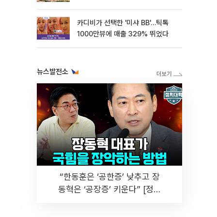
카디비가 선택한 '미샤 BB'…틱톡
1000만뷰에 매출 329% 뛰었다
뉴스발전소
“한동훈은 ‘공한증’ 낮추고 장
동혁은 ‘공장증’ 키운다” [정치
대학]