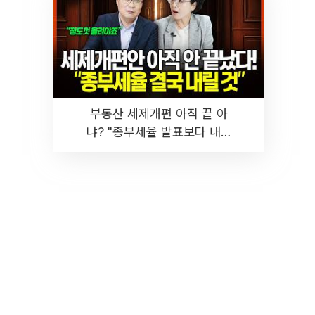
부동산 세제개편 아직 끝 아
냐? "종부세율 발표보다 내릴
것" 장기거주·양도세 전망 I 집
땅지성 I 김인만, 진미윤