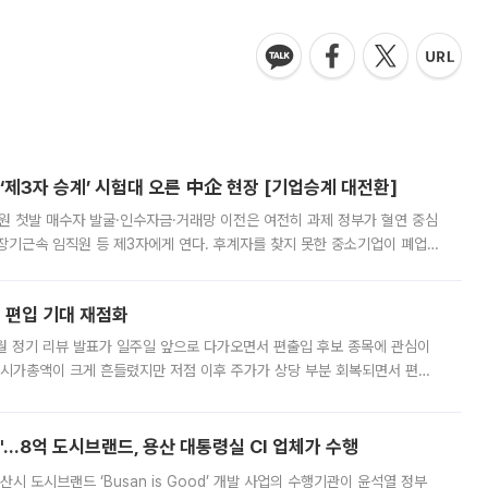
제3자 승계’ 시험대 오른 中企 현장 [기업승계 대전환]
지원 첫발 매수자 발굴·인수자금·거래망 이전은 여전히 과제 정부가 혈연 중심
장기근속 임직원 등 제3자에게 연다. 후계자를 찾지 못한 중소기업이 폐업
해 기술과 일자리를 남기도록 하겠다는 취지다. 다만 세금 감면만으로 거래를
에 편입 기대 재점화
월 정기 리뷰 발표가 일주일 앞으로 다가오면서 편출입 후보 종목에 관심이
 시가총액이 크게 흔들렸지만 저점 이후 주가가 상당 부분 회복되면서 편입
다시 부각되고 있다. 7일 금융투자업계에 따르면 MSCI는 한국시간으로 오는
od'…8억 도시브랜드, 용산 대통령실 CI 업체가 수행
시 도시브랜드 ‘Busan is Good’ 개발 사업의 수행기관이 윤석열 정부