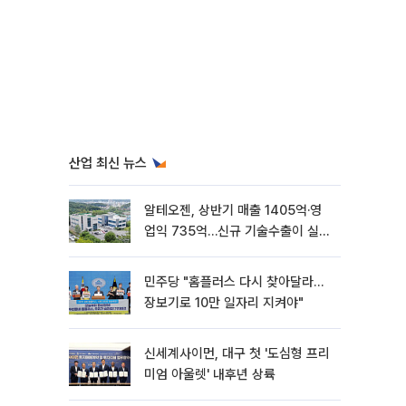
산업 최신 뉴스
알테오젠, 상반기 매출 1405억·영
업익 735억…신규 기술수출이 실적
견인
민주당 "홈플러스 다시 찾아달라…
장보기로 10만 일자리 지켜야"
신세계사이먼, 대구 첫 '도심형 프리
미엄 아울렛' 내후년 상륙