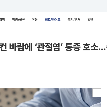
화학
항공/물류
유통
의료/바이오
중기/벤처
일반
어컨 바람에 ‘관절염’ 통증 호소