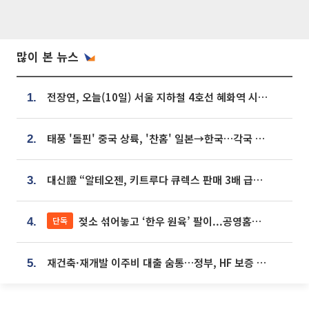
많이 본 뉴스
전장연, 오늘(10일) 서울 지하철 4호선 혜화역 시위…1호선 용산역 무정차
1.
태풍 '돌핀' 중국 상륙, '찬홈' 일본→한국…각국 기상청 예상 경로는?
2.
대신證 “알테오젠, 키트루다 큐렉스 판매 3배 급증…목표가 41만원 상향”
3.
젖소 섞어놓고 ‘한우 원육’ 팔이...공영홈쇼핑 표기·검증 구멍
단독
4.
재건축·재개발 이주비 대출 숨통…정부, HF 보증 신설 추진
5.