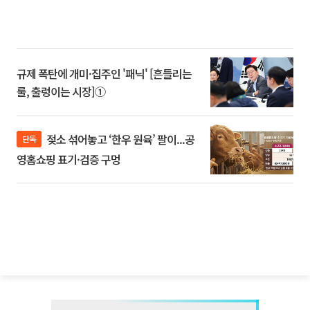
규제 폭탄에 개미·집주인 '패닉' [흔들리는
룰, 출렁이는 시장]①
젖소 섞어놓고 ‘한우 원육’ 팔이...공
단독
영홈쇼핑 표기·검증 구멍