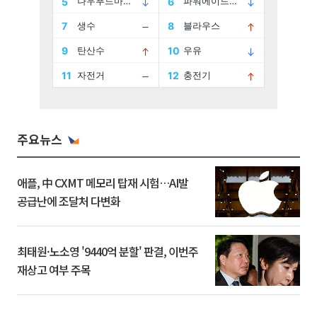
주요뉴스
애플, 中 CXMT 메모리 탑재 시험…AI발
공급난에 조달처 다변화
최태원·노소영 '9440억 분할' 판결, 이번주
재상고 여부 주목