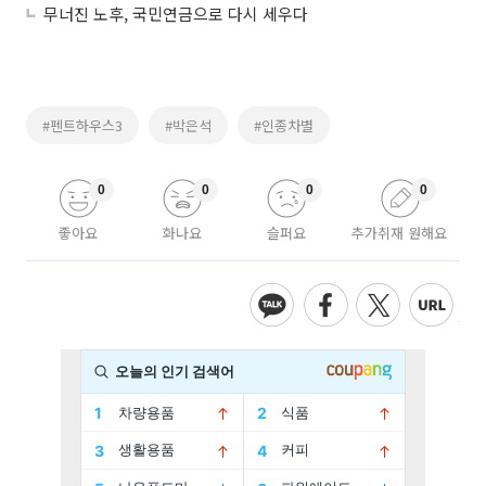
무너진 노후, 국민연금으로 다시 세우다
#펜트하우스3
#박은석
#인종차별
0
0
0
0
좋아요
화나요
슬퍼요
추가취재 원해요