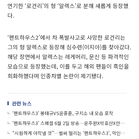
연기한 ‘로건리’의 형 ‘알렉스’로 분해 새롭게 등장했
다.
‘펜트하우스2’에서 차 폭발사고로 사망한 로건리는
그의 형 알렉스로 등장해 심수련(이지아)를 찾아갔다.
해당 장면에서 알렉스는 레게머리, 문신 등 파격적인
모습으로 등장했는데, 이를 두고 해외 팬들이 흑인을
희화하했다며 인종차별 논란이 제기됐다.
관련 뉴스
‘펜트하우스3’ 봉태규VS윤종훈, 구치소 내 모습 포착
‘펜트하우스3’ 스페셜 6월 2일 방송…온주완X박호산X안연홍 정체는?
“시원하게 아작낼 것”…벌써 떨리는 ‘펜트하우스3’, 악인들의 최후