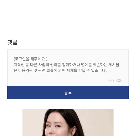
댓글
0 / 300