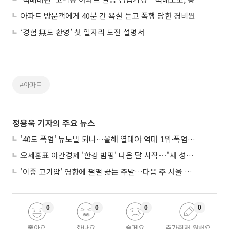
아파트 방문객에게 40분 간 욕설 듣고 폭행 당한 경비원
‘경험 無도 환영’ 첫 일자리 도전 설명서
#아파트
정용욱 기자의 주요 뉴스
'40도 폭염' 뉴노멀 되나…올해 열대야 역대 1위·폭염일수 평년 3배 넘어
오세훈표 야간경제 '한강 밤핑' 다음 달 시작⋯"새 성장동력 만들 것"
'이중 고기압' 영향에 펄펄 끓는 주말…다음 주 서울 포함 서쪽이 더 덥다
0
0
0
0
좋아요
화나요
슬퍼요
추가취재 원해요