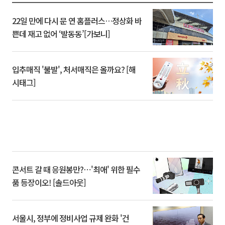
22일 만에 다시 문 연 홈플러스…정상화 바
쁜데 재고 없어 ‘발동동’[가보니]
입추매직 '불발', 처서매직은 올까요? [해
시태그]
콘서트 갈 때 응원봉만?⋯'최애' 위한 필수
품 등장이오! [솔드아웃]
서울시, 정부에 정비사업 규제 완화 '건