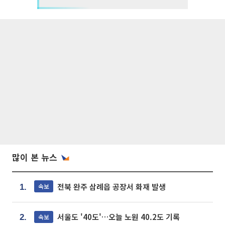
많이 본 뉴스
전북 완주 삼례읍 공장서 화재 발생
속보
1.
서울도 '40도'…오늘 노원 40.2도 기록
속보
2.