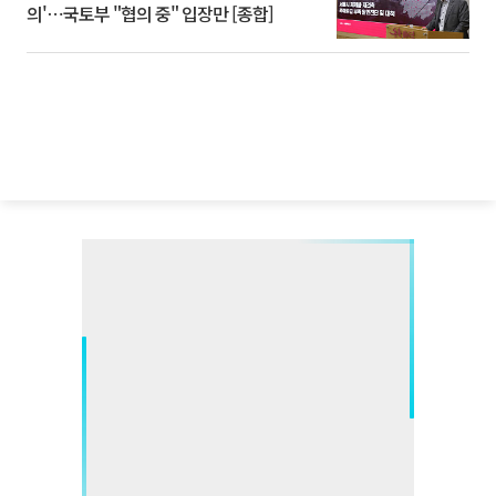
의'⋯국토부 "협의 중" 입장만 [종합]