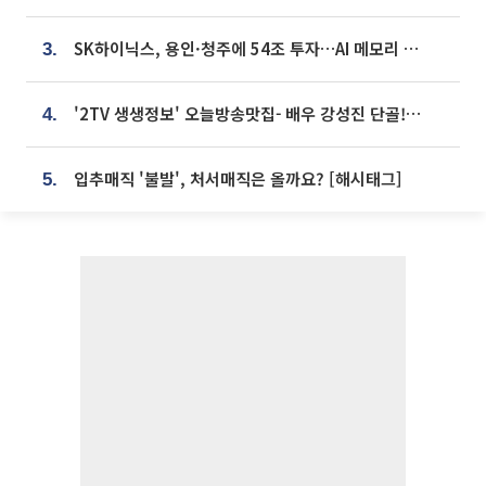
SK하이닉스, 용인·청주에 54조 투자…AI 메모리 생산기지 키운다
3.
'2TV 생생정보' 오늘방송맛집- 배우 강성진 단골! 쌀국수ㆍ푸팟퐁 커리 맛집 '블○○○'
4.
입추매직 '불발', 처서매직은 올까요? [해시태그]
5.