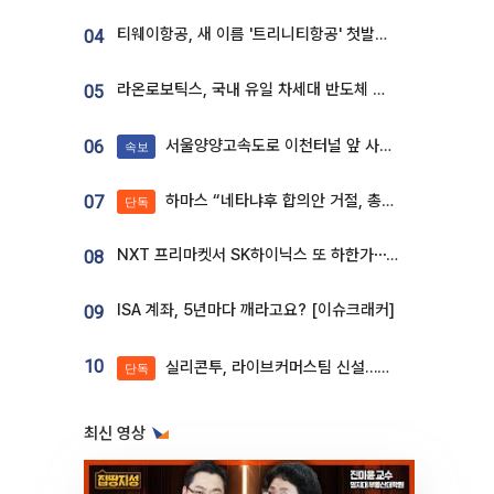
티웨이항공, 새 이름 '트리니티항공' 첫발…SSC 전략 본격화
04
라온로보틱스, 국내 유일 차세대 반도체 공정 로봇 개발 ‘고객사 테스트 진행’
05
서울양양고속도로 이천터널 앞 사고 발생
06
속보
하마스 “네타냐후 합의안 거절, 총선 앞두고 시간 끌기”
07
단독
NXT 프리마켓서 SK하이닉스 또 하한가⋯‘11주 거래’에 시초가 왜곡
08
ISA 계좌, 5년마다 깨라고요? [이슈크래커]
09
10
실리콘투, 라이브커머스팀 신설…K뷰티 ‘글로벌 판매망’ 확대[K뷰티 라방戰]
단독
최신 영상