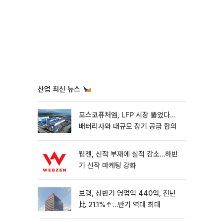
산업 최신 뉴스
포스코퓨처엠, LFP 시장 뚫었다…
배터리사와 대규모 장기 공급 합의
웹젠, 신작 부재에 실적 감소…하반
기 신작 마케팅 강화
보령, 상반기 영업익 440억, 전년
比 21.1%↑…반기 역대 최대