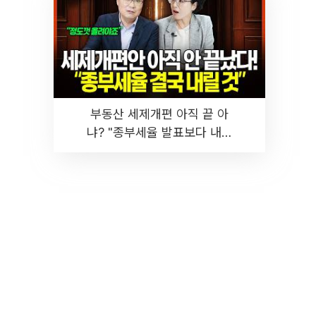
부동산 세제개편 아직 끝 아
냐? "종부세율 발표보다 내릴
것" 장기거주·양도세 전망 I 집
땅지성 I 김인만, 진미윤