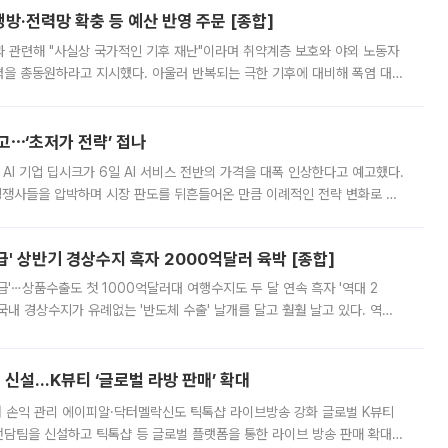
방·전력망 확충 등 예산 반영 주문 [종합]
과 관련해 "사실상 국가적인 기후 재난"이라며 취약계층 보호와 야외 노동자
정력을 총동원하라고 지시했다. 아울러 반복되는 극한 기후에 대비해 폭염 대응
영하는 방안도 검토하라고 주문했다. 이 대통령은 이날 폭염·가뭄 대
예고⋯‘초저가 전략’ 접나
 AI 기업 딥시크가 6일 AI 서비스 전반의 가격을 대폭 인상한다고 예고했다.
 경쟁사들을 압박하며 시장 판도를 뒤흔들어온 만큼 이례적인 전략 변화로 평
 이날 공지를 통해 구체적인 인상 폭은 공개하지 않았지만 상당한 수
' 상반기 경상수지 흑자 2000억달러 육박 [종합]
급'⋯상품수출도 첫 1000억달러대 여행수지도 두 달 연속 흑자 '역대 2
국내 경상수지가 유례없는 '반도체 수출' 날개를 달고 훨훨 날고 있다. 역대
경상수지 뿐 아니라 상반기 경상수지 흑자도 2000억달러에 근접하며 사상 최
신설…K뷰티 ‘글로벌 라방 판매’ 확대
터 손익 관리 에이피알·닥터멜락신도 틱톡샵 라이브방송 강화 글로벌 K뷰티
담팀을 신설하고 틱톡샵 등 글로벌 플랫폼을 통한 라이브 방송 판매 확대에