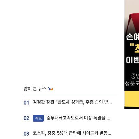
많이 본 뉴스
김정관 장관 “반도체 성과급, 주총 승인 받도록”…상법·자본시장법 개정 시사
01
중부내륙고속도로서 미상 폭발물 발견
02
속보
코스피, 장중 5%대 급락에 사이드카 발동…삼성·SK 동반 폭락
03