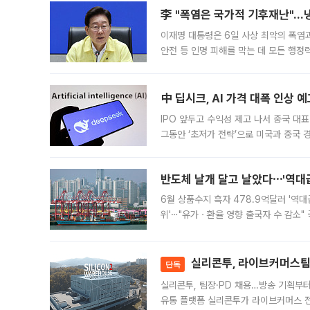
李 "폭염은 국가적 기후재난"…냉
이재명 대통령은 6일 사상 최악의 폭염
안전 등 인명 피해를 막는 데 모든 행
인프라 확충 계획을 내년도 예산안에 반
中 딥시크, AI 가격 대폭 인상 
IPO 앞두고 수익성 제고 나서 중국 대표
그동안 ‘초저가 전략’으로 미국과 중국
가된다. 블룸버그통신에 따르면 딥시크는
반도체 날개 달고 날았다⋯'역대급
6월 상품수지 흑자 478.9억달러 '역대
위'⋯"유가ㆍ환율 영향 출국자 수 감소" 
급 수출 호조가 매달 이어지면서 6월 
대 기
실리콘투, 라이브커머스팀 
단독
실리콘투, 팀장·PD 채용…방송 기획부
유통 플랫폼 실리콘투가 라이브커머스 전