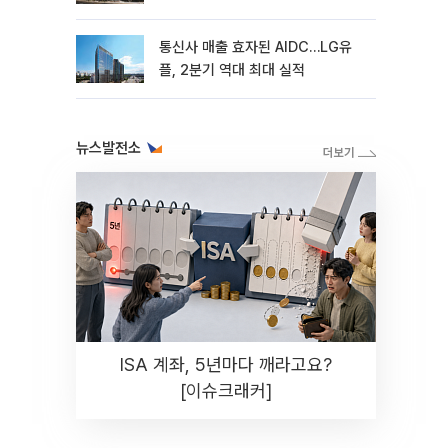
통신사 매출 효자된 AIDC…LG유
플, 2분기 역대 최대 실적
뉴스발전소
ISA 계좌, 5년마다 깨라고요?
[이슈크래커]