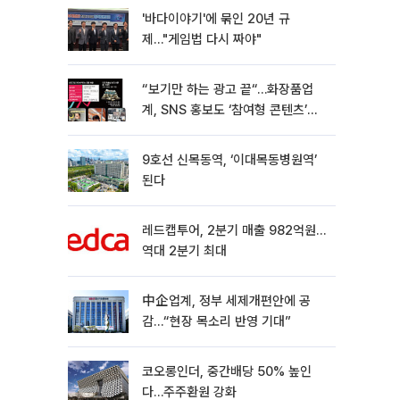
'바다이야기'에 묶인 20년 규
제…"게임법 다시 짜야"
“보기만 하는 광고 끝“…화장품업
계, SNS 홍보도 ‘참여형 콘텐츠’로
변모[K뷰티 라방戰]
9호선 신목동역, ‘이대목동병원역’
된다
레드캡투어, 2분기 매출 982억원…
역대 2분기 최대
中企업계, 정부 세제개편안에 공
감…“현장 목소리 반영 기대”
코오롱인더, 중간배당 50% 높인
다…주주환원 강화