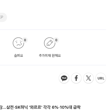
EP
0
0
슬퍼요
추가취재 원해요
감…삼전·SK하닉 '와르르' 각각 6%·10%대 급락