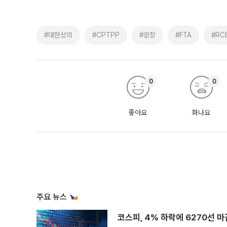
#대한상의
#CPTPP
#광장
#FTA
#RC
0
0
좋아요
화나요
주요 뉴스
코스피, 4% 하락에 6270선 마