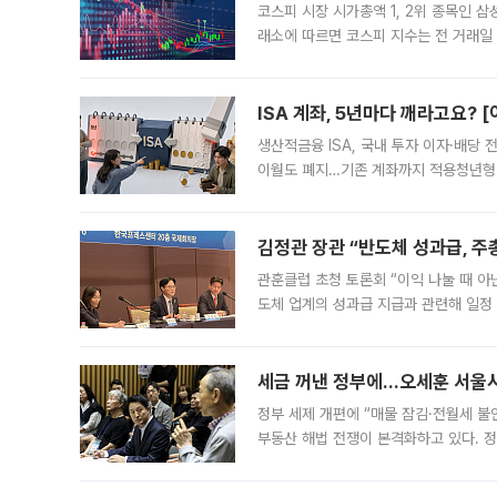
코스피 시장 시가총액 1, 2위 종목인 
래소에 따르면 코스피 지수는 전 거래일 대
1.81% 내린 6478.75에 출발한 코
다. 이날 오전
ISA 계좌, 5년마다 깨라고요? 
생산적금융 ISA, 국내 투자 이자·배당
이월도 폐지…기존 계좌까지 적용청년형 
는 5년마다 계좌를 해지하라는 건가요?”
편을
김정관 장관 “반도체 성과급, 
관훈클럽 초청 토론회 “이익 나눌 때 아
도체 업계의 성과급 지급과 관련해 일정
최근 상법·자본시장법 개정으로 기업 지
세금 꺼낸 정부에…오세훈 서울시장
정부 세제 개편에 “매물 잠김·전월세 불
부동산 해법 전쟁이 본격화하고 있다. 
드를 꺼내자 서울시는 전·월세 부담만 