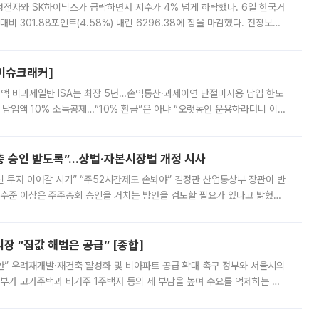
삼성전자와 SK하이닉스가 급락하면서 지수가 4% 넘게 하락했다. 6일 한국거
비 301.88포인트(4.58%) 내린 6296.38에 장을 마감했다. 전장보다
스피는 장중 한때 6550.94까지 오르기도 했으나 6238.32까지 밀리기도 했
[이슈크래커]
 전액 비과세일반 ISA는 최장 5년…손익통산·과세이연 단절미사용 납입 한도
납입액 10% 소득공제…“10% 환급”은 아냐 “오랫동안 운용하라더니 이제
 ‘만능 절세 통장’으로 불리는 개인종합자산관리계좌(ISA)가 두 갈래로 개
주총 승인 받도록”…상법·자본시장법 개정 시사
닌 투자 이어갈 시기” “주52시간제도 손봐야” 김정관 산업통상부 장관이 반
 수준 이상은 주주총회 승인을 거치는 방안을 검토할 필요가 있다고 밝혔다.
배구조와 주주권 강화 논의가 이어지는 가운데, 핵심 연구인력에 대한
 “집값 해법은 공급” [종합]
안” 우려재개발·재건축 활성화 및 비아파트 공급 확대 촉구 정부와 서울시의
정부가 고가주택과 비거주 1주택자 등의 세 부담을 높여 수요를 억제하는 카
키울 것이라며 세금이 아닌 공급이 근본적인 처방이라고 전면 반박했다.