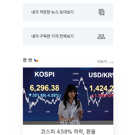
내가 저장한 뉴스 모아보기
내가 구독한 기자 전체보기
한 컷
코스피 4.58% 하락, 환율