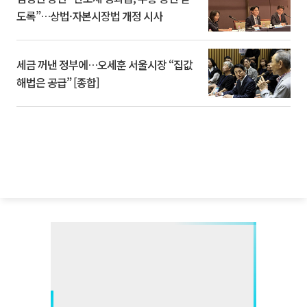
도록”…상법·자본시장법 개정 시사
세금 꺼낸 정부에…오세훈 서울시장 “집값
해법은 공급” [종합]