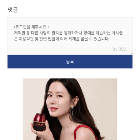
댓글
0 / 300