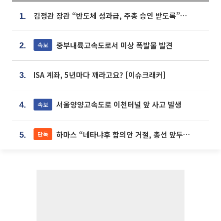
김정관 장관 “반도체 성과급, 주총 승인 받도록”…상법·자본시장법 개정 시사
1.
중부내륙고속도로서 미상 폭발물 발견
속보
2.
ISA 계좌, 5년마다 깨라고요? [이슈크래커]
3.
서울양양고속도로 이천터널 앞 사고 발생
속보
4.
하마스 “네타냐후 합의안 거절, 총선 앞두고 시간 끌기”
단독
5.