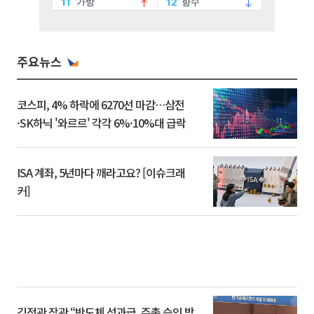
주요뉴스
코스피, 4% 하락에 6270선 마감…삼전
·SK하닉 '와르르' 각각 6%·10%대 급락
ISA 계좌, 5년마다 깨라고요? [이슈크래
커]
김정관 장관 “반도체 성과급, 주총 승인 받