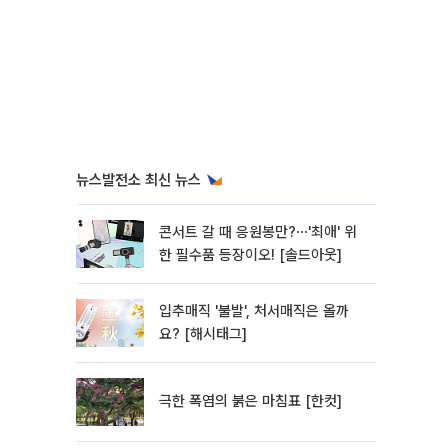
뉴스발전소 최신 뉴스
콘서트 갈 때 응원봉만?⋯'최애' 위
한 필수품 등장이오! [솔드아웃]
입추매직 '불발', 처서매직은 올까
요? [해시태그]
극한 폭염의 붉은 마침표 [한컷]