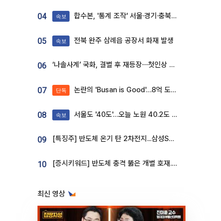
합수본, '통계 조작' 서울·경기·충북 선관위 등 추가 압수수색
04
속보
전북 완주 삼례읍 공장서 화재 발생
05
속보
‘나솔사계’ 국화, 결별 후 재등장⋯첫인상 투표 휩쓸고 ‘인기녀’ 등극
06
논란의 'Busan is Good'…8억 도시브랜드, 용산 대통령실 CI 업체가 수행
07
단독
서울도 '40도'…오늘 노원 40.2도 기록
08
속보
[특징주] 반도체 온기 탄 2차전지...삼성SDI, 장 초반 7% 넘게 껑충
09
[증시키워드] 반도체 충격 뚫은 개별 호재...포스코퓨처엠·에코프로·한화솔루션 '눈길'
10
최신 영상