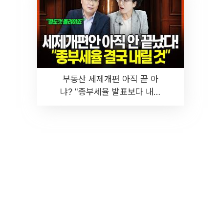
부동산 세제개편 아직 끝 아
냐? "종부세율 발표보다 내릴
것" 장기거주·양도세 전망 I 집
땅지성 I 김인만, 진미윤