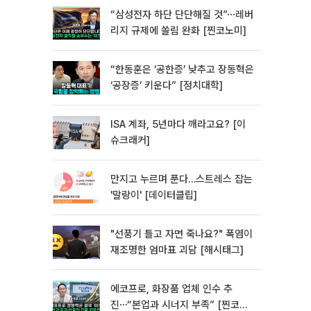
“삼성전자 하단 단단해질 것”⋯레버
리지 규제에 쏠림 완화 [찐코노미]
“한동훈은 ‘공한증’ 낮추고 장동혁은
‘공장증’ 키운다” [정치대학]
ISA 계좌, 5년마다 깨라고요? [이
슈크래커]
만지고 누르며 푼다…스트레스 잡는
'말랑이' [데이터클립]
"선풍기 틀고 자면 죽나요?" 폭염이
재조명한 엄마표 괴담 [해시태그]
에코프로, 화장품 업체 인수 추
진⋯“본업과 시너지 부족” [찐코노