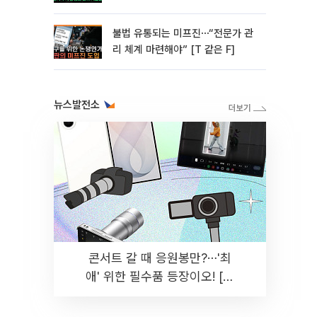
미]
불법 유통되는 미프진⋯“전문가 관
리 체계 마련해야” [T 같은 F]
뉴스발전소
콘서트 갈 때 응원봉만?⋯'최
애' 위한 필수품 등장이오! [솔
드아웃]