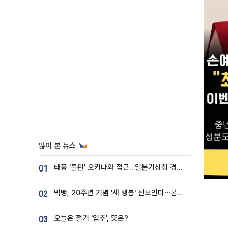
많이 본 뉴스
태풍 '돌핀' 오키나와 접근…일본기상청 경로 업데이트
01
빅뱅, 20주년 기념 '새 뱅봉' 선보인다⋯콘서트 앞두고 팝업 개최
02
오늘은 절기 '입추', 뜻은?
03