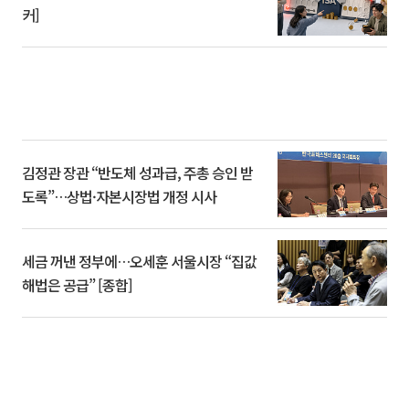
커]
김정관 장관 “반도체 성과급, 주총 승인 받
도록”…상법·자본시장법 개정 시사
세금 꺼낸 정부에…오세훈 서울시장 “집값
해법은 공급” [종합]