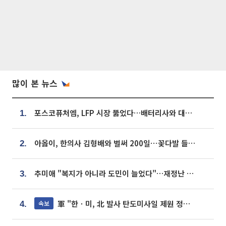
많이 본 뉴스
포스코퓨처엠, LFP 시장 뚫었다…배터리사와 대규모 장기 공급 합의
1.
아옳이, 한의사 김형배와 벌써 200일⋯꽃다발 들고 "프러포즈 아냐"
2.
추미애 "복지가 아니라 도민이 늘었다"…재정난 책임론 정면돌파
3.
軍 "한ㆍ미, 北 발사 탄도미사일 제원 정밀분석 중"
속보
4.