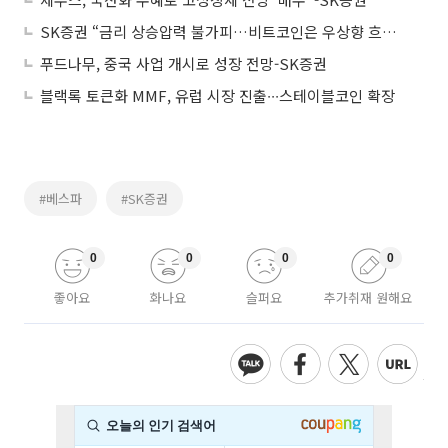
SK증권 “금리 상승압력 불가피…비트코인은 우상향 흐름 전개 전망”
푸드나무, 중국 사업 개시로 성장 전망-SK증권
블랙록 토큰화 MMF, 유럽 시장 진출∙∙∙스테이블코인 확장
#베스파
#SK증권
0
0
0
0
좋아요
화나요
슬퍼요
추가취재 원해요