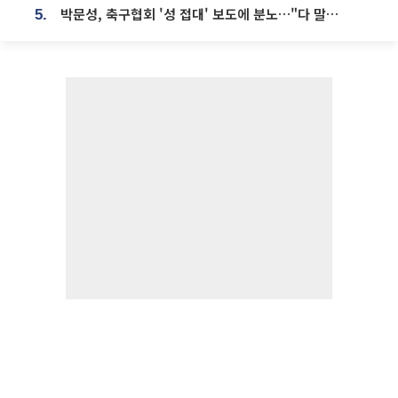
박문성, 축구협회 '성 접대' 보도에 분노…"다 말아먹으려고 작정했나"
5.