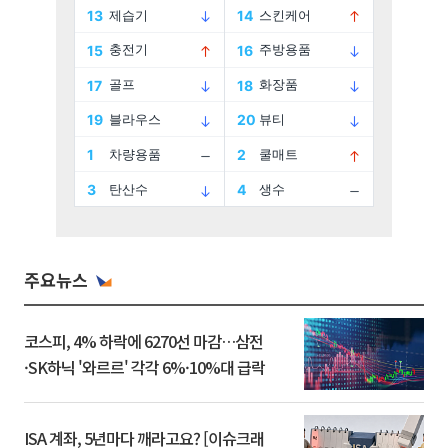
주요뉴스
코스피, 4% 하락에 6270선 마감…삼전
·SK하닉 '와르르' 각각 6%·10%대 급락
ISA 계좌, 5년마다 깨라고요? [이슈크래