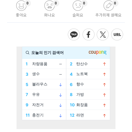
0
0
0
0
좋아요
화나요
슬퍼요
추가취재 원해요