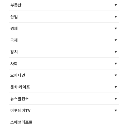
부동산
산업
경제
국제
정치
사회
오피니언
문화·라이프
뉴스발전소
이투데이TV
스페셜리포트