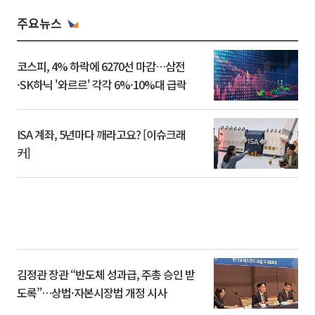
주요뉴스
코스피, 4% 하락에 6270선 마감…삼전
·SK하닉 '와르르' 각각 6%·10%대 급락
ISA 계좌, 5년마다 깨라고요? [이슈크래
커]
김정관 장관 “반도체 성과급, 주총 승인 받
도록”…상법·자본시장법 개정 시사