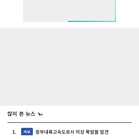
많이 본 뉴스
중부내륙고속도로서 미상 폭발물 발견
속보
1.