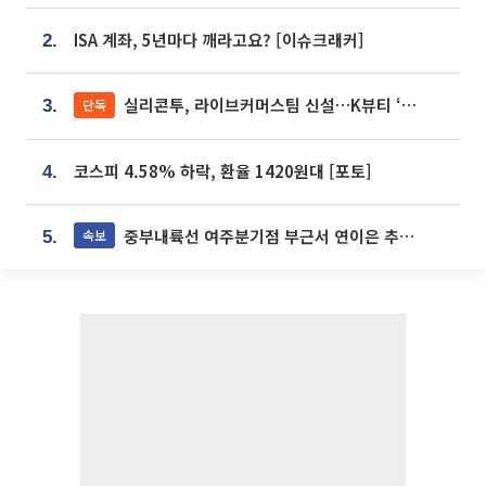
ISA 계좌, 5년마다 깨라고요? [이슈크래커]
2.
실리콘투, 라이브커머스팀 신설…K뷰티 ‘글로벌 판매망’ 확대[K뷰티 라방戰]
단독
3.
코스피 4.58% 하락, 환율 1420원대 [포토]
4.
중부내륙선 여주분기점 부근서 연이은 추돌사고 발생
속보
5.