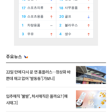
주요뉴스
22일 만에 다시 문 연 홈플러스…정상화 바
쁜데 재고 없어 ‘발동동’[가보니]
입추매직 '불발', 처서매직은 올까요? [해
시태그]