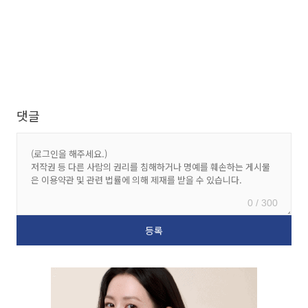
댓글
0 / 300