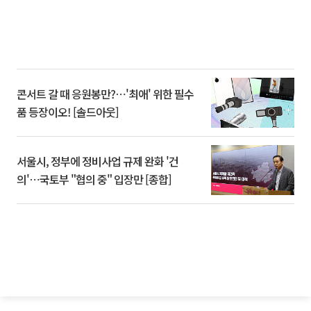
콘서트 갈 때 응원봉만?⋯'최애' 위한 필수
품 등장이오! [솔드아웃]
서울시, 정부에 정비사업 규제 완화 '건
의'⋯국토부 "협의 중" 입장만 [종합]