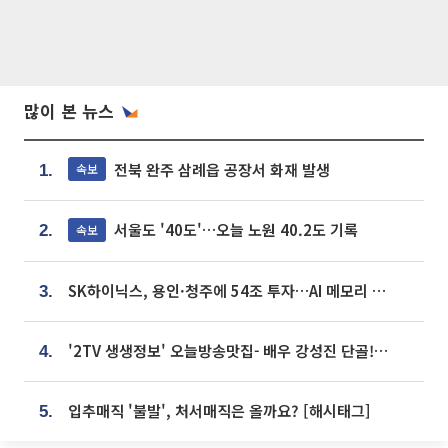
많이 본 뉴스
전북 완주 삼례읍 공장서 화재 발생
속보
1.
서울도 '40도'…오늘 노원 40.2도 기록
속보
2.
SK하이닉스, 용인·청주에 54조 투자…AI 메모리 생산기지 키운다
3.
'2TV 생생정보' 오늘방송맛집- 배우 강성진 단골! 쌀국수ㆍ푸팟퐁 커리 맛집 '블○○○'
4.
입추매직 '불발', 처서매직은 올까요? [해시태그]
5.