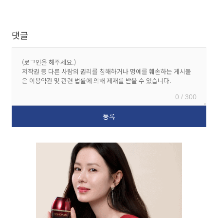
댓글
0 / 300