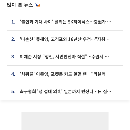
많이 본 뉴스
'불안과 기대 사이' 널뛰는 SK하이닉스…증권가 "HBM4·LTA 기반 펀터멘털 견고"
1.
'나혼산' 류혜영, 고경표와 16년산 우정…"자취방서 부모님과 마주쳐"
2.
이재준 시장 "정전, 시민안전과 직결"…수원시 비상대응체계 가동
3.
'차쥐뿔' 이준영, 포켓몬 카드 열혈 팬⋯"리셀러 처단할 것"
4.
축구협회 '성 접대 의혹' 일본까지 번졌다…日 심판 실명 공개
5.