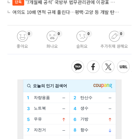
'7개월째 공석' 국방부 법무관리관에 이광표 변호사 내정
단독
여의도 10배 면적 규제 풀린다…평택·고양 등 개발 탄력 기대
0
0
0
0
좋아요
화나요
슬퍼요
추가취재 원해요