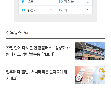
주요뉴스
22일 만에 다시 문 연 홈플러스…정상화 바
쁜데 재고 없어 ‘발동동’[가보니]
입추매직 '불발', 처서매직은 올까요? [해
시태그]