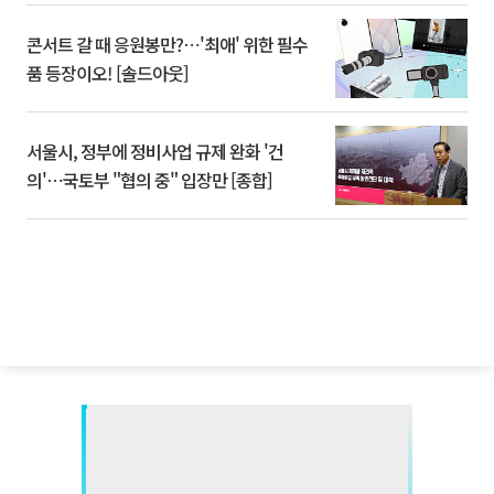
콘서트 갈 때 응원봉만?⋯'최애' 위한 필수
품 등장이오! [솔드아웃]
서울시, 정부에 정비사업 규제 완화 '건
의'⋯국토부 "협의 중" 입장만 [종합]