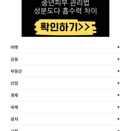
마켓
금융
부동산
산업
경제
국제
정치