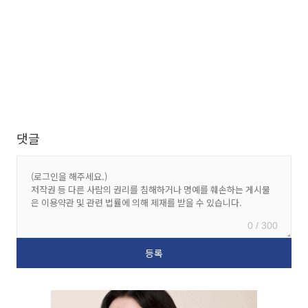
댓글
0 / 300