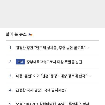
많이 본 뉴스
김정관 장관 “반도체 성과급, 주총 승인 받도록”…상법·자본시장법 개정 시사
1.
중부내륙고속도로서 미상 폭발물 발견
속보
2.
태풍 '돌핀' 이어 '찬홈' 등장…예상 경로에 한국 '한숨'
3.
급등한 국제 금값…국내 금시세는?
4.
오늘 KBO 긴급 실행위원회, 주말도 폭염취소 될까
5.