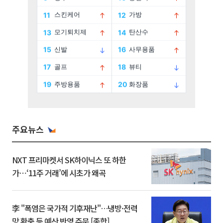
주요뉴스
NXT 프리마켓서 SK하이닉스 또 하한
가⋯‘11주 거래’에 시초가 왜곡
李 "폭염은 국가적 기후재난"…냉방·전력
망 확충 등 예산 반영 주문 [종합]