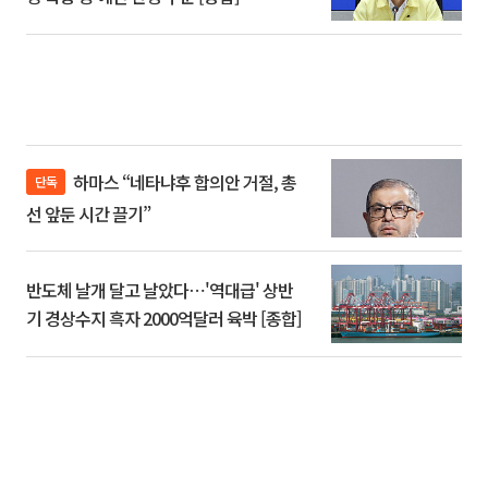
하마스 “네타냐후 합의안 거절, 총
단독
선 앞둔 시간 끌기”
반도체 날개 달고 날았다⋯'역대급' 상반
기 경상수지 흑자 2000억달러 육박 [종합]