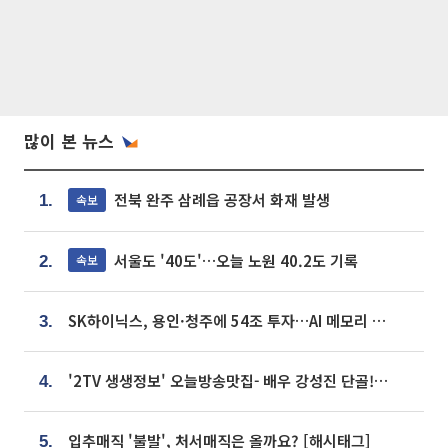
많이 본 뉴스
전북 완주 삼례읍 공장서 화재 발생
속보
1.
서울도 '40도'…오늘 노원 40.2도 기록
속보
2.
SK하이닉스, 용인·청주에 54조 투자…AI 메모리 생산기지 키운다
3.
'2TV 생생정보' 오늘방송맛집- 배우 강성진 단골! 쌀국수ㆍ푸팟퐁 커리 맛집 '블○○○'
4.
입추매직 '불발', 처서매직은 올까요? [해시태그]
5.