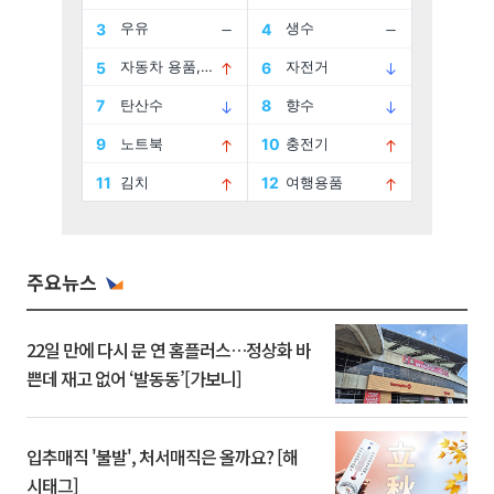
주요뉴스
22일 만에 다시 문 연 홈플러스…정상화 바
쁜데 재고 없어 ‘발동동’[가보니]
입추매직 '불발', 처서매직은 올까요? [해
시태그]