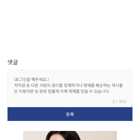
댓글
0 / 300