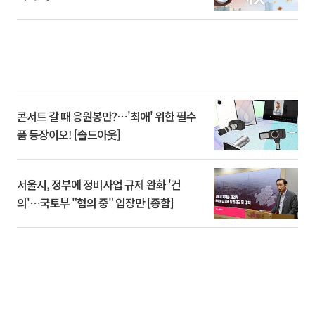
콘서트 갈 때 응원봉만?⋯'최애' 위한 필수
품 등장이오! [솔드아웃]
서울시, 정부에 정비사업 규제 완화 '건
의'⋯국토부 "협의 중" 입장만 [종합]