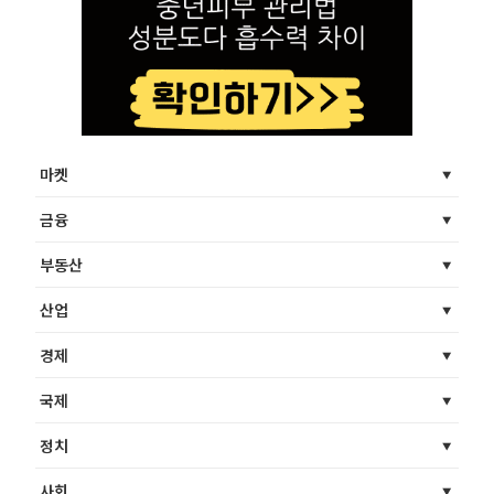
마켓
금융
부동산
산업
경제
국제
정치
사회