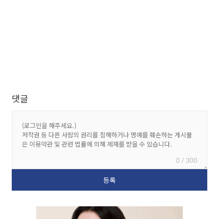
댓글
0 / 300