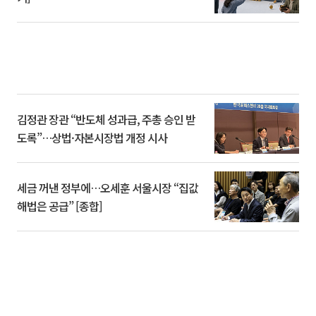
김정관 장관 “반도체 성과급, 주총 승인 받
도록”…상법·자본시장법 개정 시사
세금 꺼낸 정부에…오세훈 서울시장 “집값
해법은 공급” [종합]