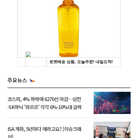
주요뉴스
코스피, 4% 하락에 6270선 마감…삼전
·SK하닉 '와르르' 각각 6%·10%대 급락
ISA 계좌, 5년마다 깨라고요? [이슈크래
커]