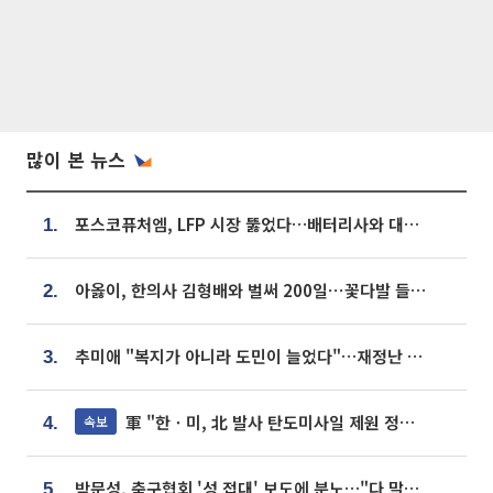
많이 본 뉴스
포스코퓨처엠, LFP 시장 뚫었다…배터리사와 대규모 장기 공급 합의
1.
아옳이, 한의사 김형배와 벌써 200일⋯꽃다발 들고 "프러포즈 아냐"
2.
추미애 "복지가 아니라 도민이 늘었다"…재정난 책임론 정면돌파
3.
軍 "한ㆍ미, 北 발사 탄도미사일 제원 정밀분석 중"
속보
4.
박문성, 축구협회 '성 접대' 보도에 분노…"다 말아먹으려고 작정했나"
5.