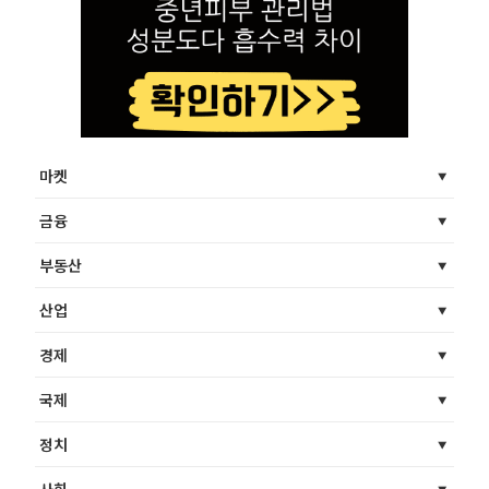
마켓
금융
부동산
산업
경제
국제
정치