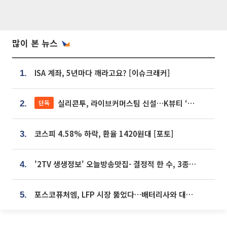
많이 본 뉴스
ISA 계좌, 5년마다 깨라고요? [이슈크래커]
1.
실리콘투, 라이브커머스팀 신설…K뷰티 ‘글로벌 판매망’ 확대[K뷰티 라방戰]
단독
2.
코스피 4.58% 하락, 환율 1420원대 [포토]
3.
'2TV 생생정보' 오늘방송맛집- 결정적 한 수, 3종 메밀면! 메밀 소바 맛집 '의○○○○'
4.
포스코퓨처엠, LFP 시장 뚫었다…배터리사와 대규모 장기 공급 합의
5.