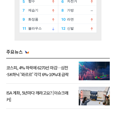
주요뉴스
코스피, 4% 하락에 6270선 마감…삼전
·SK하닉 '와르르' 각각 6%·10%대 급락
ISA 계좌, 5년마다 깨라고요? [이슈크래
커]