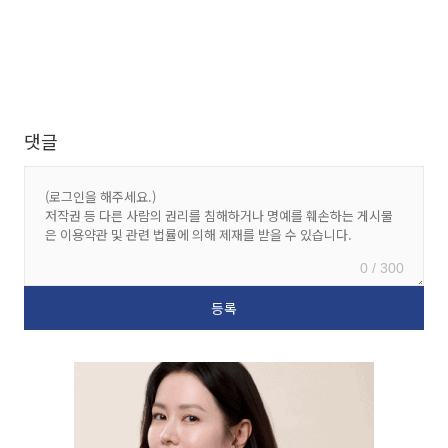
댓글
0 / 300