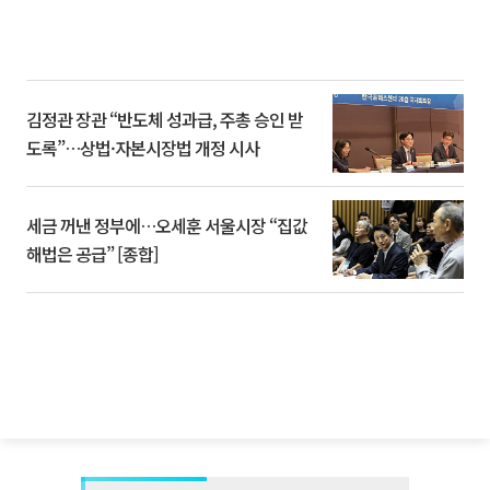
김정관 장관 “반도체 성과급, 주총 승인 받
도록”…상법·자본시장법 개정 시사
세금 꺼낸 정부에…오세훈 서울시장 “집값
해법은 공급” [종합]