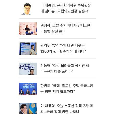
이 대통령, 규제합리화위 부위원장
에 김태유…국립외교원장 김흥규
위성락, 스틸 주한미대사 만나…한
미동맹 발전 논의
권익위 "부정하게 타낸 나랏돈
1300억 원…환수액 역대 최대"
장동혁 “집값 올려놓고 국민만 잡
아⋯규제·대출 풀어야”
한병도 “국힘, 말로만 주택 공급…공
급 법안 처리 협조하라”
이 대통령, 오늘 부동산 정책 2차 회
의…공급 확대 방안 나오나