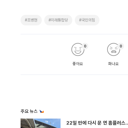
#조병현
#미래통합당
#국민의힘
0
0
좋아요
화나요
주요 뉴스
22일 만에 다시 문 연 홈플러스