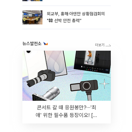
외교부, 홍해·아덴만 상황점검회의
"韓 선박 안전 총력“
뉴스발전소
콘서트 갈 때 응원봉만?⋯'최
애' 위한 필수품 등장이오! [솔
드아웃]