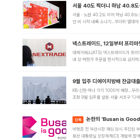
서울 40도 찍더니 하남 40.8도
서울ㆍ노원 40.2도 이어 하남 40.8도
안 비 시작·내륙 소나기…무더위·열대야 
에서도 40도를 웃도는 기온이 관측됐다
의 극심한
넥스트레이드, 12일부터 프리마
대체거래소(ATS) 넥스트레이드가 프리
내 상·하한가 주문을 한시적으로 금지하
가 체결 사례와 관련해 설명자료를 내고
9월 입주 디에이치방배 잔금대출
KB·신한·하나 각각 1000억 배정…우
조정 9월 입주를 앞둔 서울 서초구 ‘디
은행과 NH농협은행도 대출 취급을 검토
민은행
논란의 'Busan is Go
단독
박형준 전 부산시장 재임 당시 추진된 부산
용산 대통령실 상징체계(CI) 개발에 참