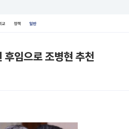
외교
정책
일반
원 후임으로 조병현 추천