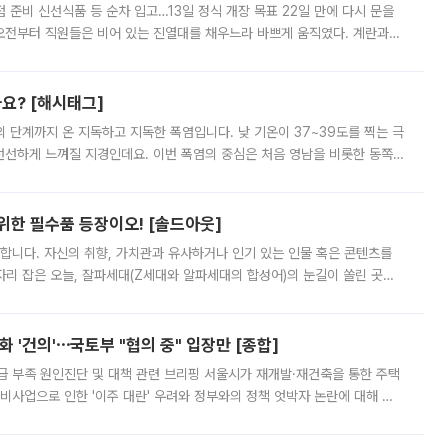
준비 신선식품 등 순차 입고…13일 정식 개장 목표 22일 만에 다시 문을
오전부터 직원들은 비어 있는 진열대를 채우느라 바쁘게 움직였다. 계란과
리를 잡기 시작했지만, 매장 곳곳엔 여전히 텅 빈 매대가 먼저 눈에 들어왔
까요? [해시태그]
’의 단계까지 온 지독하고 지독한 폭염입니다. 낮 기온이 37~39도를 찍는 극
 선선하게 느껴질 지경인데요. 이번 폭염의 중심은 처음 영남을 비롯한 동쪽
 북서풍이 산맥을 넘어 영남 쪽으로 내려오면서 뜨겁고 건조해졌는데요.
 위한 필수품 등장이오! [솔드아웃]
합니다. 자신의 취향, 가치관과 유사하거나 인기 있는 인물 혹은 콘텐츠를
'가 자리 잡은 오늘, 잘파세대(Z세대와 알파세대의 합성어)의 눈길이 쏠린 곳은
리는 공연장. 응원봉만큼이나 눈에 띄는 게 있습니다. 공연이 시작되기
 '건의'⋯국토부 "협의 중" 입장만 [종합]
급 부족 원인진단 및 대책 관련 브리핑 서울시가 재개발·재건축을 통한 주택
비사업으로 인한 '이주 대란' 우려와 정부와의 정책 엇박자 논란에 대해 정
실장은 2031년까지 31만 가구 착공 목표에 차질이 없다는 입장이나,