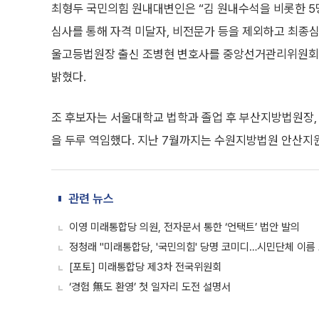
최형두 국민의힘 원내대변인은 “김 원내수석을 비롯한 5
심사를 통해 자격 미달자, 비전문가 등을 제외하고 최종
울고등법원장 출신 조병현 변호사를 중앙선거관리위원회
밝혔다.
조 후보자는 서울대학교 법학과 졸업 후 부산지방법원장,
을 두루 역임했다. 지난 7월까지는 수원지방법원 안산지
관련 뉴스
이영 미래통합당 의원, 전자문서 통한 ‘언택트’ 법안 발의
정청래 "미래통합당, '국민의힘' 당명 코미디…시민단체 이름
[포토] 미래통합당 제3차 전국위원회
‘경험 無도 환영’ 첫 일자리 도전 설명서