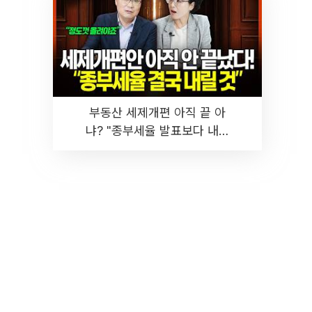
부동산 세제개편 아직 끝 아
냐? "종부세율 발표보다 내릴
것" 장기거주·양도세 전망 I 집
땅지성 I 김인만, 진미윤