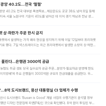
·광양 40.2도…전국 '펄펄'
·광양 40.2도 전국 대부분 폭염특보…체감온도도 곳곳 38도 넘어 8일 동해
지속 서울 노원구의 기온이 40도를 넘어선 데 이어 경기 하남과 전남 광양
. 전국 대부분 지역에 폭염특보가 내려진 가운데 곳곳에서 39~40도 안팎
켓 상·하한가 주문 한시 금지
마켓에서 발생하는 가격 왜곡 현상을 방지하기 위해 이달 12일부터 프리마켓
기로 했다. 7일 넥스트레이드는 최근 프리마켓에서 발생한 소량의 상·하한
, 주문 오류로 인한 가격 급등락을 최소화하기 위한 비상 대응방안을 발표
 풀린다…은행권 3000억 공급
리·농협도 취급 검토 당국 실수요자 공급 주문…분양가·필요자금 반영해 한도
에이치방배’에 주요 은행들이 3000억원 규모의 잔금대출을 공급한다. 우리
하고 있어 향후 공급 규모가 늘어날 전망이다. 7일 금융권에 따르면 KB국
od'…8억 도시브랜드, 용산 대통령실 CI 업체가 수행
시 도시브랜드 ‘Busan is Good’ 개발 사업의 수행기관이 윤석열 정부
여했던 디자인 전문업체 피앤(P&)인 것으로 확인됐다. 8억 원이 투입된 부산