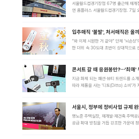
서울월드컵경기장점 67명 출근해 재개점 
연 홈플러스 서울월드컵경기장점. 7일 
우유, 과일 같은 신선식품이 차근차근 자
입추매직 '불발', 처서매직은 올
“와 이제 시원한 거 같아” 단체 ‘뇌손상
한 더위 속 30도대 초반이 상대적으로
지역에 있었습니다. 7월 말에는 서풍과
콘서트 갈 때 응원봉만?⋯'최애'
지금 화제 되는 패션·뷰티 트렌드를 소개
따라 제품을 사는 '디토(Ditto) 소비
어디일까요? 아이돌 콘서트 시작을 기다
서울시, 정부에 정비사업 규제 완화
명노준 주택실장, 재개발·재건축 주택공
공급 확대 방침을 거듭 강조한 가운데 정
면 반박하고 나섰다. 명노준 서울시 주택