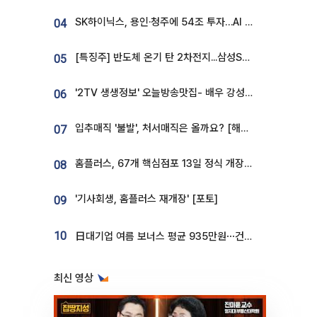
SK하이닉스, 용인·청주에 54조 투자…AI 메모리 생산기지 키운다
04
[특징주] 반도체 온기 탄 2차전지...삼성SDI, 장 초반 7% 넘게 껑충
05
'2TV 생생정보' 오늘방송맛집- 배우 강성진 단골! 쌀국수ㆍ푸팟퐁 커리 맛집 '블○○○'
06
입추매직 '불발', 처서매직은 올까요? [해시태그]
07
홈플러스, 67개 핵심점포 13일 정식 개장…영업 재개 속도
08
'기사회생, 홈플러스 재개장' [포토]
09
10
日대기업 여름 보너스 평균 935만원⋯건설회사 1800만 넘어
최신 영상