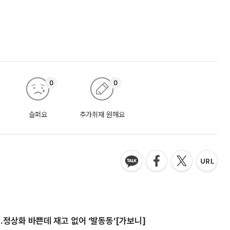
0
0
슬퍼요
추가취재 원해요
…정상화 바쁜데 재고 없어 ‘발동동’[가보니]