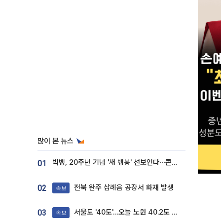
많이 본 뉴스
빅뱅, 20주년 기념 '새 뱅봉' 선보인다⋯콘서트 앞두고 팝업 개최
01
전북 완주 삼례읍 공장서 화재 발생
02
속보
서울도 '40도'…오늘 노원 40.2도 기록
03
속보