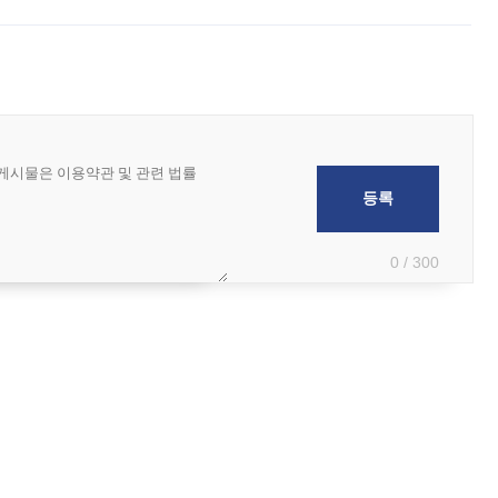
 부족과 디자인 정체성 논란에 휩싸였던 만큼, 사업 선정 과정과 결과물에
0 / 300