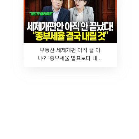
부동산 세제개편 아직 끝 아
냐? "종부세율 발표보다 내릴
것" 장기거주·양도세 전망 I 집
땅지성 I 김인만, 진미윤