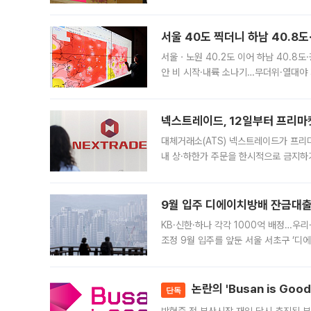
면 반박하고 나섰다. 명노준 서울시 주택
서울 40도 찍더니 하남 40.8도
서울ㆍ노원 40.2도 이어 하남 40.8도
안 비 시작·내륙 소나기…무더위·열대야 
에서도 40도를 웃도는 기온이 관측됐다
의 극심한
넥스트레이드, 12일부터 프리마
대체거래소(ATS) 넥스트레이드가 프리
내 상·하한가 주문을 한시적으로 금지하
가 체결 사례와 관련해 설명자료를 내고
9월 입주 디에이치방배 잔금대출
KB·신한·하나 각각 1000억 배정…우
조정 9월 입주를 앞둔 서울 서초구 ‘디
은행과 NH농협은행도 대출 취급을 검토
민은행
논란의 'Busan is Go
단독
박형준 전 부산시장 재임 당시 추진된 부산