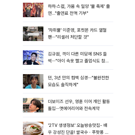
하하·스컬, 가뭄 속 밀양 '물 축제' 출
연…"출연료 전액 기부"
'차쥐뿔' 이준영, 포켓몬 카드 열혈
팬⋯"리셀러 처단할 것"
김규원, 격이 다른 미담에 SNS 들
썩⋯"아이 속옷 빨고 졸업식도 참
석"
던, 3년 만의 컴백 심경⋯"불완전한
모습도 솔직하게"
더보이즈 선우, 영훈 이어 개인 활동
돌입⋯앳에어리어와 전속계약
'2TV 생생정보' 오늘방송맛집- 배
우 강성진 단골! 쌀국수ㆍ푸팟퐁 커