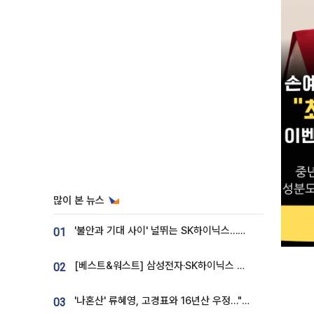
많이 본 뉴스
'불안과 기대 사이' 널뛰는 SK하이닉스…증권가 "HBM4·LTA 기반 펀터멘털 견고"
01
[베스트&워스트] 삼성전자·SK하이닉스 밀린 한 주…상상인증권은 85% 급등
02
'나혼산' 류혜영, 고경표와 16년산 우정…"자취방서 부모님과 마주쳐"
03