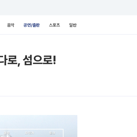
음악
공연/출판
스포츠
일반
다로, 섬으로!