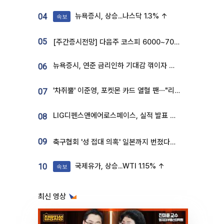
뉴욕증시, 상승...나스닥 1.3% ↑
04
속보
05
[주간증시전망] 다음주 코스피 6000~7000⋯“外人 수급은 정책이 변수”
뉴욕증시, 연준 금리인하 기대감 꺾이자 상승...S&P500 사상 최고치 [종합]
06
'차쥐뿔' 이준영, 포켓몬 카드 열혈 팬⋯"리셀러 처단할 것"
07
LIG디펜스앤에어로스페이스, 실적 발표 후 급락→반등⋯증권가 “28년까지 튼튼”
08
09
축구협회 '성 접대 의혹' 일본까지 번졌다…日 심판 실명 공개
국제유가, 상승...WTI 1.15% ↑
10
속보
최신 영상