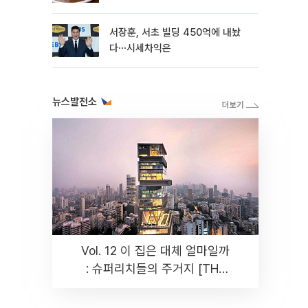
리 맛집 '블○○○'
서장훈, 서초 빌딩 450억에 내놨
다⋯시세차익은
뉴스발전소
Vol. 12 이 집은 대체 얼마일까
: 슈퍼리치들의 주거지 [THE
RARE]