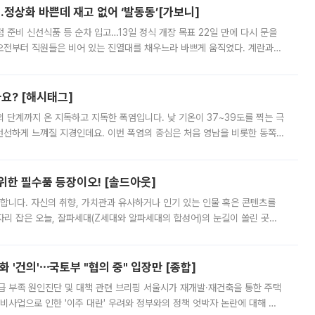
…정상화 바쁜데 재고 없어 ‘발동동’[가보니]
준비 신선식품 등 순차 입고…13일 정식 개장 목표 22일 만에 다시 문을
오전부터 직원들은 비어 있는 진열대를 채우느라 바쁘게 움직였다. 계란과
리를 잡기 시작했지만, 매장 곳곳엔 여전히 텅 빈 매대가 먼저 눈에 들어왔
까요? [해시태그]
’의 단계까지 온 지독하고 지독한 폭염입니다. 낮 기온이 37~39도를 찍는 극
 선선하게 느껴질 지경인데요. 이번 폭염의 중심은 처음 영남을 비롯한 동쪽
 북서풍이 산맥을 넘어 영남 쪽으로 내려오면서 뜨겁고 건조해졌는데요.
 위한 필수품 등장이오! [솔드아웃]
합니다. 자신의 취향, 가치관과 유사하거나 인기 있는 인물 혹은 콘텐츠를
'가 자리 잡은 오늘, 잘파세대(Z세대와 알파세대의 합성어)의 눈길이 쏠린 곳은
리는 공연장. 응원봉만큼이나 눈에 띄는 게 있습니다. 공연이 시작되기
 '건의'⋯국토부 "협의 중" 입장만 [종합]
급 부족 원인진단 및 대책 관련 브리핑 서울시가 재개발·재건축을 통한 주택
비사업으로 인한 '이주 대란' 우려와 정부와의 정책 엇박자 논란에 대해 정