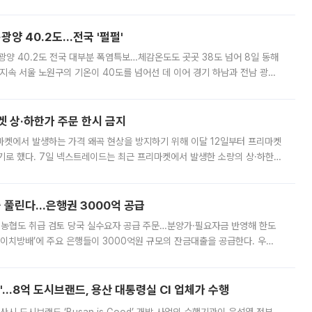
실장은 2031년까지 31만 가구 착공 목표에 차질이 없다는 입장이나,
·광양 40.2도…전국 '펄펄'
·광양 40.2도 전국 대부분 폭염특보…체감온도도 곳곳 38도 넘어 8일 동해
지속 서울 노원구의 기온이 40도를 넘어선 데 이어 경기 하남과 전남 광양
. 전국 대부분 지역에 폭염특보가 내려진 가운데 곳곳에서 39~40도 안팎
켓 상·하한가 주문 한시 금지
마켓에서 발생하는 가격 왜곡 현상을 방지하기 위해 이달 12일부터 프리마켓
기로 했다. 7일 넥스트레이드는 최근 프리마켓에서 발생한 소량의 상·하한
, 주문 오류로 인한 가격 급등락을 최소화하기 위한 비상 대응방안을 발표
 풀린다…은행권 3000억 공급
리·농협도 취급 검토 당국 실수요자 공급 주문…분양가·필요자금 반영해 한도
에이치방배’에 주요 은행들이 3000억원 규모의 잔금대출을 공급한다. 우리
하고 있어 향후 공급 규모가 늘어날 전망이다. 7일 금융권에 따르면 KB국
od'…8억 도시브랜드, 용산 대통령실 CI 업체가 수행
시 도시브랜드 ‘Busan is Good’ 개발 사업의 수행기관이 윤석열 정부