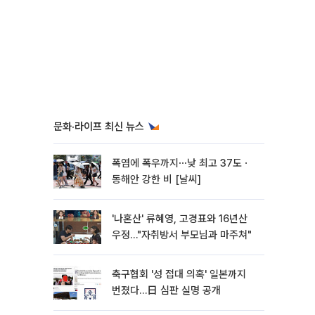
문화·라이프 최신 뉴스
폭염에 폭우까지⋯낮 최고 37도ㆍ
동해안 강한 비 [날씨]
'나혼산' 류혜영, 고경표와 16년산
우정…"자취방서 부모님과 마주쳐"
축구협회 '성 접대 의혹' 일본까지
번졌다…日 심판 실명 공개