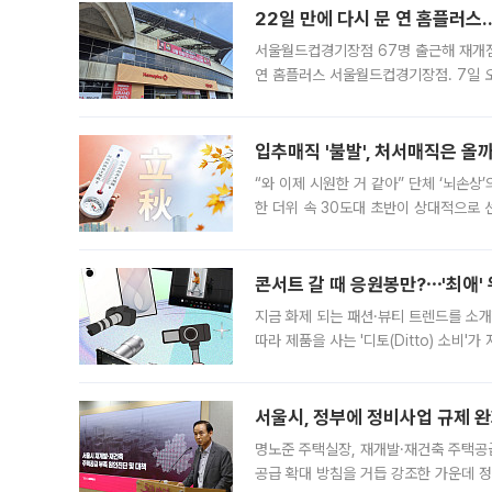
22일 만에 다시 문 연 홈플러스
서울월드컵경기장점 67명 출근해 재개점 
연 홈플러스 서울월드컵경기장점. 7일 
우유, 과일 같은 신선식품이 차근차근 자
입추매직 '불발', 처서매직은 올
“와 이제 시원한 거 같아” 단체 ‘뇌손상
한 더위 속 30도대 초반이 상대적으로
지역에 있었습니다. 7월 말에는 서풍과
콘서트 갈 때 응원봉만?⋯'최애'
지금 화제 되는 패션·뷰티 트렌드를 소개
따라 제품을 사는 '디토(Ditto) 소비
어디일까요? 아이돌 콘서트 시작을 기다
서울시, 정부에 정비사업 규제 완화
명노준 주택실장, 재개발·재건축 주택공
공급 확대 방침을 거듭 강조한 가운데 정