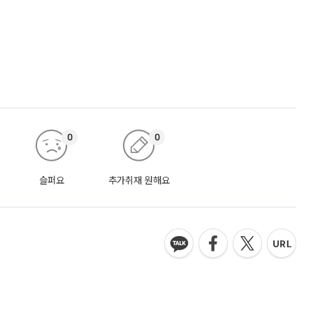
0
0
슬퍼요
추가취재 원해요