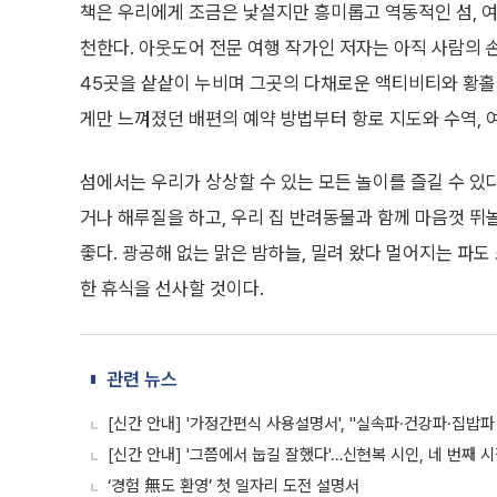
책은 우리에게 조금은 낯설지만 흥미롭고 역동적인 섬, 
천한다. 아웃도어 전문 여행 작가인 저자는 아직 사람의 손
45곳을 샅샅이 누비며 그곳의 다채로운 액티비티와 황홀
게만 느껴졌던 배편의 예약 방법부터 항로 지도와 수역, 
섬에서는 우리가 상상할 수 있는 모든 놀이를 즐길 수 있다.
거나 해루질을 하고, 우리 집 반려동물과 함께 마음껏 뛰
좋다. 광공해 없는 맑은 밤하늘, 밀려 왔다 멀어지는 파
한 휴식을 선사할 것이다.
관련 뉴스
[신간 안내] '가정간편식 사용설명서', "실속파·건강파·집밥파
[신간 안내] '그쯤에서 눕길 잘했다'…신현복 시인, 네 번째 
‘경험 無도 환영’ 첫 일자리 도전 설명서