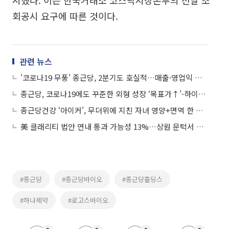
시했다. 이는 한국거래소 코스닥시장본부의 전날 조
회공시 요구에 따른 것이다.
관련 뉴스
'코로나19 무풍' 종근당, 2분기도 호실적…매출·영업익 두 자릿수 성장
종근당, 코로나19에도 꾸준한 외형 성장 ‘목표가↑’-하이투자
종근당건강 ‘아이커’, 무더위에 지친 자녀 영양+면역 한 번에
美 클래리티 법안 연내 통과 가능성 13%…상원 문턱서 제동
#종근당
#종근당바이오
#종근당홀딩스
#하나제약
#로고스바이오