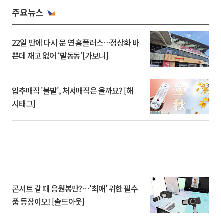
주요뉴스
22일 만에 다시 문 연 홈플러스…정상화 바
쁜데 재고 없어 ‘발동동’[가보니]
입추매직 '불발', 처서매직은 올까요? [해
시태그]
콘서트 갈 때 응원봉만?⋯'최애' 위한 필수
품 등장이오! [솔드아웃]