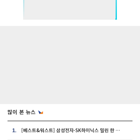
많이 본 뉴스
[베스트&워스트] 삼성전자·SK하이닉스 밀린 한 주…상상인증권은 85% 급등
1.