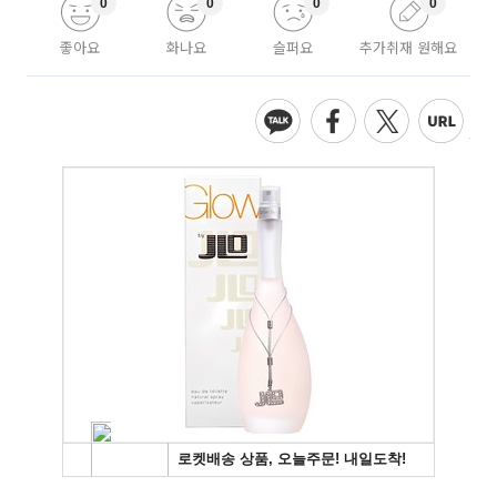
0
0
0
0
좋아요
화나요
슬퍼요
추가취재 원해요