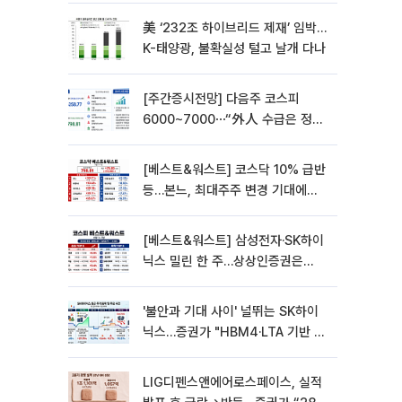
美 ‘232조 하이브리드 제재’ 임박…
K-태양광, 불확실성 털고 날개 다나
[주간증시전망] 다음주 코스피
6000~7000⋯“外人 수급은 정책
이 변수”
[베스트&워스트] 코스닥 10% 급반
등…본느, 최대주주 변경 기대에
270% 폭등
[베스트&워스트] 삼성전자·SK하이
닉스 밀린 한 주…상상인증권은
85% 급등
'불안과 기대 사이' 널뛰는 SK하이
닉스…증권가 "HBM4·LTA 기반 펀
터멘털 견고"
LIG디펜스앤에어로스페이스, 실적