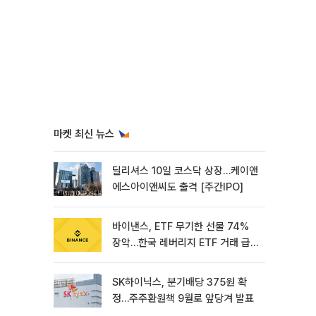
마켓 최신 뉴스
딜리셔스 10일 코스닥 상장…케이앤
에스아이앤씨도 출격 [주간IPO]
바이낸스, ETF 무기한 선물 74%
장악…한국 레버리지 ETF 거래 급
증 [e가상자산]
SK하이닉스, 분기배당 375원 확
정…주주환원책 9월로 앞당겨 발표