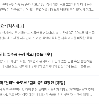
준비 신선식품 등 순차 입고…13일 정식 개장 목표 22일 만에 다시 문을
오전부터 직원들은 비어 있는 진열대를 채우느라 바쁘게 움직였다. 계란과
리를 잡기 시작했지만, 매장 곳곳엔 여전히 텅 빈 매대가 먼저 눈에 들어왔
까요? [해시태그]
’의 단계까지 온 지독하고 지독한 폭염입니다. 낮 기온이 37~39도를 찍는 극
 선선하게 느껴질 지경인데요. 이번 폭염의 중심은 처음 영남을 비롯한 동쪽
 북서풍이 산맥을 넘어 영남 쪽으로 내려오면서 뜨겁고 건조해졌는데요.
 위한 필수품 등장이오! [솔드아웃]
합니다. 자신의 취향, 가치관과 유사하거나 인기 있는 인물 혹은 콘텐츠를
'가 자리 잡은 오늘, 잘파세대(Z세대와 알파세대의 합성어)의 눈길이 쏠린 곳은
리는 공연장. 응원봉만큼이나 눈에 띄는 게 있습니다. 공연이 시작되기
 '건의'⋯국토부 "협의 중" 입장만 [종합]
급 부족 원인진단 및 대책 관련 브리핑 서울시가 재개발·재건축을 통한 주택
비사업으로 인한 '이주 대란' 우려와 정부와의 정책 엇박자 논란에 대해 정
실장은 2031년까지 31만 가구 착공 목표에 차질이 없다는 입장이나,