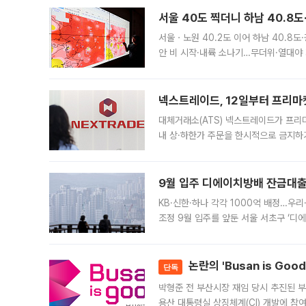
서울 40도 찍더니 하남 40.8도
서울ㆍ노원 40.2도 이어 하남 40.8도
안 비 시작·내륙 소나기…무더위·열대야 
에서도 40도를 웃도는 기온이 관측됐다
의 극심한
넥스트레이드, 12일부터 프리마
대체거래소(ATS) 넥스트레이드가 프리
내 상·하한가 주문을 한시적으로 금지하
가 체결 사례와 관련해 설명자료를 내고
9월 입주 디에이치방배 잔금대출
KB·신한·하나 각각 1000억 배정…우
조정 9월 입주를 앞둔 서울 서초구 ‘디
은행과 NH농협은행도 대출 취급을 검토
민은행
논란의 'Busan is Go
단독
박형준 전 부산시장 재임 당시 추진된 부산
용산 대통령실 상징체계(CI) 개발에 참