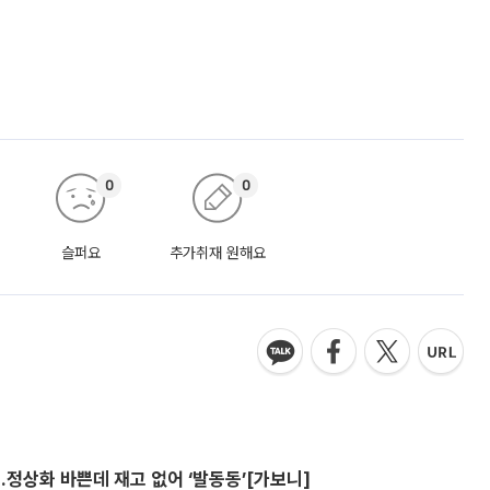
0
0
슬퍼요
추가취재 원해요
…정상화 바쁜데 재고 없어 ‘발동동’[가보니]