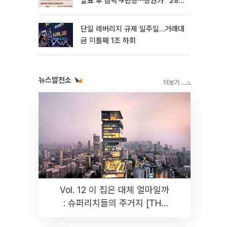
발표 후 급락→반등⋯증권가 “28년
까지 튼튼”
단일 레버리지 규제 일주일…거래대
금 이틀째 1조 하회
뉴스발전소
Vol. 12 이 집은 대체 얼마일까
: 슈퍼리치들의 주거지 [THE
RARE]