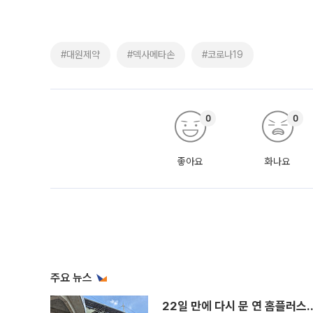
#대원제약
#덱사메타손
#코로나19
0
0
좋아요
화나요
주요 뉴스
22일 만에 다시 문 연 홈플러스