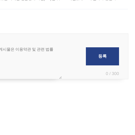
 부족과 디자인 정체성 논란에 휩싸였던 만큼, 사업 선정 과정과 결과물에
0 / 300