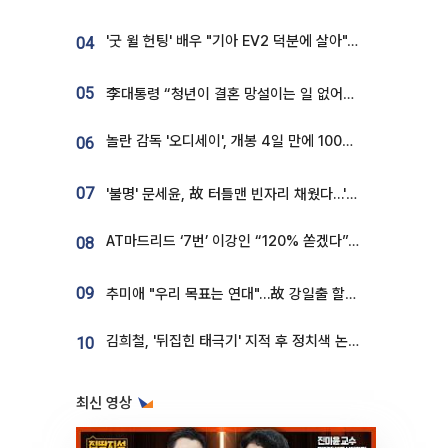
'굿 윌 헌팅' 배우 "기아 EV2 덕분에 살아"…교통사고 후 안전성 극찬
04
05
李대통령 “청년이 결혼 망설이는 일 없어야...제도상 불이익 조사”
놀란 감독 '오디세이', 개봉 4일 만에 100만 돌파⋯'왕사남' 보다 빠르다
06
07
'불명' 문세윤, 故 터틀맨 빈자리 채웠다…'거북이' 눈물의 최종 우승
AT마드리드 ‘7번’ 이강인 “120% 쏟겠다”⋯시메오네 감독 “필요한 선수”
08
09
추미애 "우리 목표는 연대"…故 강일출 할머니 흉상 제막
김희철, '뒤집힌 태극기' 지적 후 정치색 논란…"좌우 떠나 우리나라 국기"
10
최신 영상