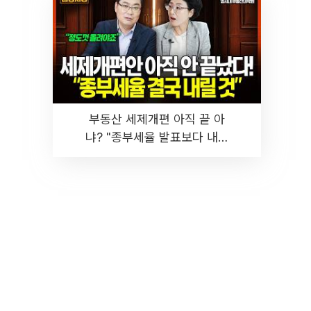
부동산 세제개편 아직 끝 아
냐? "종부세율 발표보다 내릴
것" 장기거주·양도세 전망 I 집
땅지성 I 김인만, 진미윤