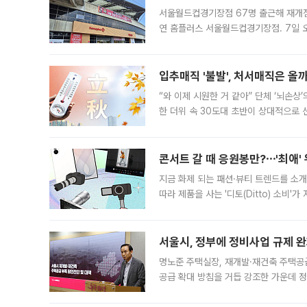
서울월드컵경기장점 67명 출근해 재개점 
연 홈플러스 서울월드컵경기장점. 7일 
우유, 과일 같은 신선식품이 차근차근 자
입추매직 '불발', 처서매직은 올
“와 이제 시원한 거 같아” 단체 ‘뇌손상
한 더위 속 30도대 초반이 상대적으로
지역에 있었습니다. 7월 말에는 서풍과
콘서트 갈 때 응원봉만?⋯'최애'
지금 화제 되는 패션·뷰티 트렌드를 소개
따라 제품을 사는 '디토(Ditto) 소비
어디일까요? 아이돌 콘서트 시작을 기다
서울시, 정부에 정비사업 규제 완화
명노준 주택실장, 재개발·재건축 주택공
공급 확대 방침을 거듭 강조한 가운데 정
면 반박하고 나섰다. 명노준 서울시 주택