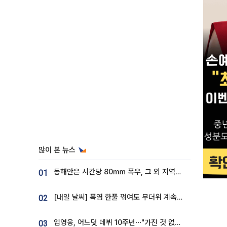
많이 본 뉴스
동해안은 시간당 80㎜ 폭우, 그 외 지역은 폭염…‘극과 극 날씨’
01
[내일 날씨] 폭염 한풀 꺾여도 무더위 계속⋯동해안 이틀 연속 비
02
임영웅, 어느덧 데뷔 10주년⋯"가진 것 없던 시절, 내 앞엔 20명의 팬뿐"
03