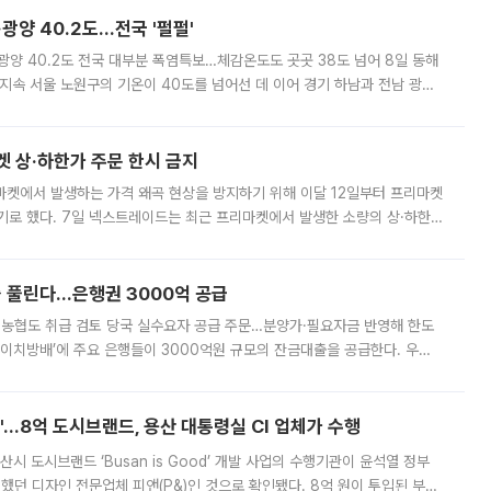
·광양 40.2도…전국 '펄펄'
·광양 40.2도 전국 대부분 폭염특보…체감온도도 곳곳 38도 넘어 8일 동해
지속 서울 노원구의 기온이 40도를 넘어선 데 이어 경기 하남과 전남 광양
. 전국 대부분 지역에 폭염특보가 내려진 가운데 곳곳에서 39~40도 안팎
켓 상·하한가 주문 한시 금지
마켓에서 발생하는 가격 왜곡 현상을 방지하기 위해 이달 12일부터 프리마켓
기로 했다. 7일 넥스트레이드는 최근 프리마켓에서 발생한 소량의 상·하한
, 주문 오류로 인한 가격 급등락을 최소화하기 위한 비상 대응방안을 발표
 풀린다…은행권 3000억 공급
리·농협도 취급 검토 당국 실수요자 공급 주문…분양가·필요자금 반영해 한도
에이치방배’에 주요 은행들이 3000억원 규모의 잔금대출을 공급한다. 우리
하고 있어 향후 공급 규모가 늘어날 전망이다. 7일 금융권에 따르면 KB국
od'…8억 도시브랜드, 용산 대통령실 CI 업체가 수행
시 도시브랜드 ‘Busan is Good’ 개발 사업의 수행기관이 윤석열 정부
여했던 디자인 전문업체 피앤(P&)인 것으로 확인됐다. 8억 원이 투입된 부산