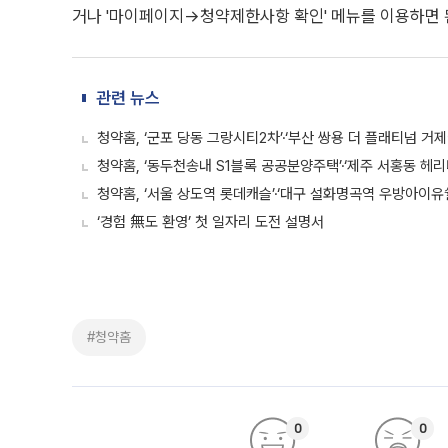
거나 '마이페이지→청약제한사항 확인' 메뉴를 이용하면 
관련 뉴스
청약홈, ‘군포 당동 그랑시티2차’·‘부산 쌍용 더 플래티넘 거
청약홈, ‘동두천송내 S1블록 공공분양주택’·‘제주 서홍동 헤리
청약홈, ‘서울 상도역 롯데캐슬’·‘대구 설화명곡역 우방아이유
‘경험 無도 환영’ 첫 일자리 도전 설명서
#청약홈
0
0