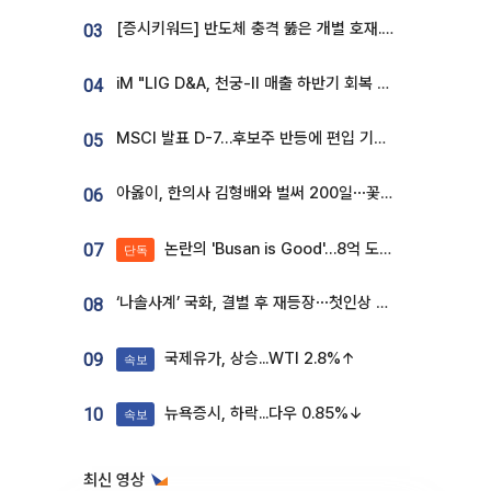
[증시키워드] 반도체 충격 뚫은 개별 호재...포스코퓨처엠·에코프로·한화솔루션 '눈길'
03
iM "LIG D&A, 천궁-II 매출 하반기 회복 전망…방산 톱픽 유지"
04
MSCI 발표 D-7…후보주 반등에 편입 기대 재점화
05
아옳이, 한의사 김형배와 벌써 200일⋯꽃다발 들고 "프러포즈 아냐"
06
논란의 'Busan is Good'…8억 도시브랜드, 용산 대통령실 CI 업체가 수행
07
단독
‘나솔사계’ 국화, 결별 후 재등장⋯첫인상 투표 휩쓸고 ‘인기녀’ 등극
08
국제유가, 상승...WTI 2.8%↑
09
속보
뉴욕증시, 하락...다우 0.85%↓
10
속보
최신 영상