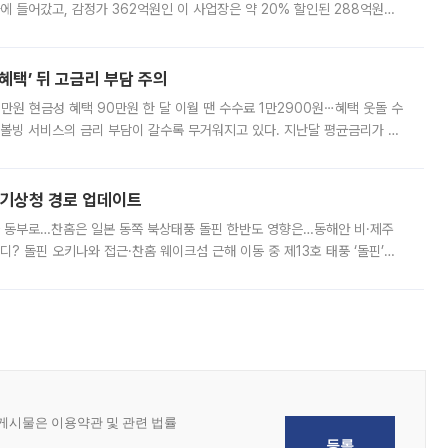
에 들어갔고, 감정가 362억원인 이 사업장은 약 20% 할인된 288억원에
 현재는 4차 공매를 위한 조건 협의가 진행 중이다. 수도권의 주요 주거 배
혜택’ 뒤 고금리 부담 주의
1만원 현금성 혜택 90만원 한 달 이월 땐 수수료 1만2900원⋯혜택 웃돌 수
리볼빙 서비스의 금리 부담이 갈수록 무거워지고 있다. 지난달 평균금리가 연
약정 고객에게 포인트와 캐시백을 얹어주는 미끼성 행사가 이어지고 있어 주의가
본기상청 경로 업데이트
국 동부로…찬홈은 일본 동쪽 북상태풍 돌핀 한반도 영향은…동해안 비·제주
디? 돌핀 오키나와 접근·찬홈 웨이크섬 근해 이동 중 제13호 태풍 ‘돌핀’이
 아마미 지방에 접근하고 있다. 돌핀은 오키나와 부근을 지난 뒤 동중국해