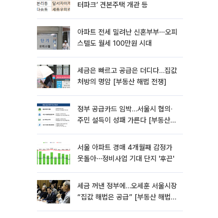
터파크’ 견본주택 개관 등
아파트 전세 밀려난 신혼부부⋯오피
스텔도 월세 100만원 시대
세금은 빠르고 공급은 더디다…집값
처방의 명암 [부동산 해법 전쟁]
정부 공급카드 임박…서울시 협의·
주민 설득이 성패 가른다 [부동산
해법 전쟁]
서울 아파트 경매 4개월째 감정가
웃돌아⋯정비사업 기대 단지 '후끈'
세금 꺼낸 정부에…오세훈 서울시장
“집값 해법은 공급” [부동산 해법
전쟁]