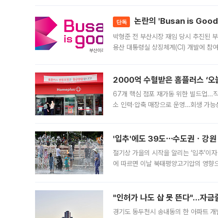
논란의 'Busan is Go
단독
박형준 전 부산시장 재임 당시 추진된 부산
용산 대통령실 상징체계(CI) 개발에 참
도시브랜드 사업이 공개 이후 시민 공감
2000억 수혈받은 홈플러스 ‘오늘
67개 핵심 점포 재가동 위한 빌드업..
소 인력·압축 매장으로 운영…회생 가능성
영업을 시작한다. 핵심 점포 67개에는 
'입추'에도 39도⋯수도권ㆍ강원
절기상 가을의 시작을 알리는 ‘입추’이자
에 따르면 이날 북태평양고기압의 영향으
도, 낮 최고기온은 31~39도로, 전국
"인허가 나도 삽 못 뜬다"…자금
경기도 동두천시 송내동의 한 아파트 개