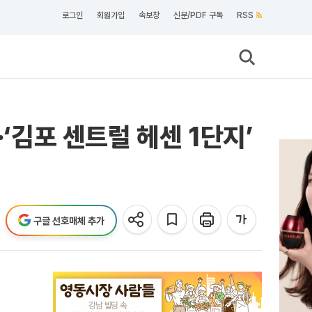
로그인
회원가입
속보창
신문/PDF 구독
RSS
‘김포 센트럴 헤센 1단지’
구글 선호매체 추가