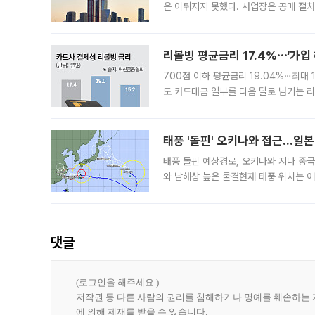
은 이뤄지지 못했다. 사업장은 공매 절차
3차 공매까지 진행됐으나 모두 유찰됐다.
후
리볼빙 평균금리 17.4%⋯‘가입 
700점 이하 평균금리 19.04%⋯최대 
도 카드대금 일부를 다음 달로 넘기는 
17.40%까지 치솟은 가운데, 신규 
요구
태풍 '돌핀' 오키나와 접근…일
태풍 돌핀 예상경로, 오키나와 지나 중
와 남해상 높은 물결현재 태풍 위치는 어
강한 세력을 유지한 채 일본 오키나와와
댓글