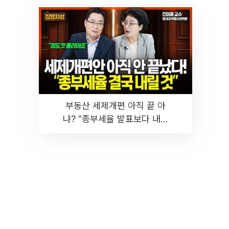
부동산 세제개편 아직 끝 아
냐? "종부세율 발표보다 내릴
것" 장기거주·양도세 전망 I 집
땅지성 I 김인만, 진미윤