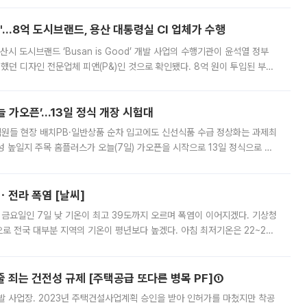
od'…8억 도시브랜드, 용산 대통령실 CI 업체가 수행
시 도시브랜드 ‘Busan is Good’ 개발 사업의 수행기관이 윤석열 정부
여했던 디자인 전문업체 피앤(P&)인 것으로 확인됐다. 8억 원이 투입된 부산
 부족과 디자인 정체성 논란에 휩싸였던 만큼, 사업 선정 과정과 결과물에
 가오픈’...13일 정식 개장 시험대
.직원들 현장 배치PB·일반상품 순차 입고에도 신선식품 수급 정상화는 과제최
 높일지 주목 홈플러스가 오늘(7일) 가오픈을 시작으로 13일 정식으로 재
직원들이 현장 배치되고, PB 상품과 함께 일반 상품 납품도 순차적으로 진행
ㆍ전라 폭염 [날씨]
 금요일인 7일 낮 기온이 최고 39도까지 오르며 폭염이 이어지겠다. 기상청
로 전국 대부분 지역의 기온이 평년보다 높겠다. 아침 최저기온은 22~27
 대부분 지역에 폭염특보가 발효된 가운데 최고체감온도는 35도 안팎까지 올라
줄 죄는 건전성 규제 [주택공급 또다른 병목 PF]①
발 사업장. 2023년 주택건설사업계획 승인을 받아 인허가를 마쳤지만 착공