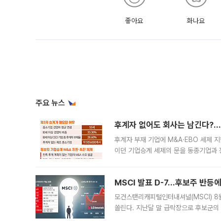
좋아요
화나요
주요 뉴스
후계자 없어도 회사는 남긴다?…‘
후계자 부재 기업에 M&A·EBO 세제 
이던 기업승계 세제의 문을 동종기업과 
대신 M&A나 임직원 인수(EBO)를 통
늘
MSCI 발표 D-7…후보주 반등
모건스탠리캐피털인터내셔널(MSCI) 8
쏠린다. 지난달 말 급락장으로 후보군의
가능성과 지수 추종 자금 유입 기대가 