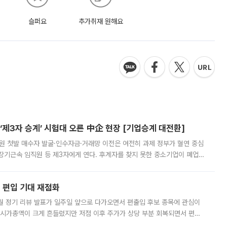
슬퍼요
추가취재 원해요
제3자 승계’ 시험대 오른 中企 현장 [기업승계 대전환]
지원 첫발 매수자 발굴·인수자금·거래망 이전은 여전히 과제 정부가 혈연 중심
장기근속 임직원 등 제3자에게 연다. 후계자를 찾지 못한 중소기업이 폐업
해 기술과 일자리를 남기도록 하겠다는 취지다. 다만 세금 감면만으로 거래를
에 편입 기대 재점화
월 정기 리뷰 발표가 일주일 앞으로 다가오면서 편출입 후보 종목에 관심이
 시가총액이 크게 흔들렸지만 저점 이후 주가가 상당 부분 회복되면서 편입
다시 부각되고 있다. 7일 금융투자업계에 따르면 MSCI는 한국시간으로 오는