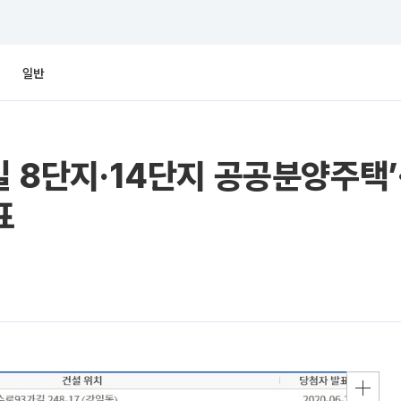
일반
일 8단지·14단지 공공분양주택’·
표