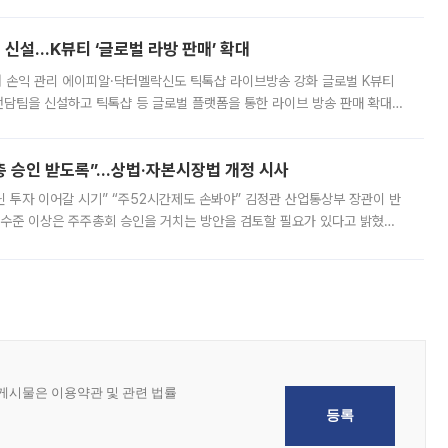
경상수지 뿐 아니라 상반기 경상수지 흑자도 2000억달러에 근접하며 사상 최
신설…K뷰티 ‘글로벌 라방 판매’ 확대
터 손익 관리 에이피알·닥터멜락신도 틱톡샵 라이브방송 강화 글로벌 K뷰티
담팀을 신설하고 틱톡샵 등 글로벌 플랫폼을 통한 라이브 방송 판매 확대에
급하는 데서 한발 더 나아가 방송 기획과 상품 구성, 출연자 섭외, 손익
주총 승인 받도록”…상법·자본시장법 개정 시사
닌 투자 이어갈 시기” “주52시간제도 손봐야” 김정관 산업통상부 장관이 반
 수준 이상은 주주총회 승인을 거치는 방안을 검토할 필요가 있다고 밝혔다.
배구조와 주주권 강화 논의가 이어지는 가운데, 핵심 연구인력에 대한