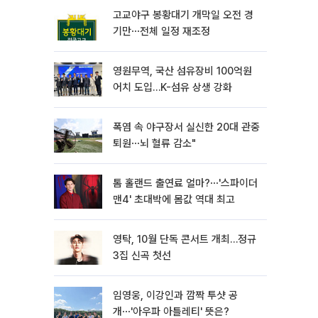
고교야구 봉황대기 개막일 오전 경
기만⋯전체 일정 재조정
영원무역, 국산 섬유장비 100억원
어치 도입…K-섬유 상생 강화
폭염 속 야구장서 실신한 20대 관중
퇴원⋯뇌 혈류 감소"
톰 홀랜드 출연료 얼마?⋯'스파이더
맨4' 초대박에 몸값 역대 최고
영탁, 10월 단독 콘서트 개최…정규
3집 신곡 첫선
임영웅, 이강인과 깜짝 투샷 공
개⋯'아우파 아틀레티' 뜻은?