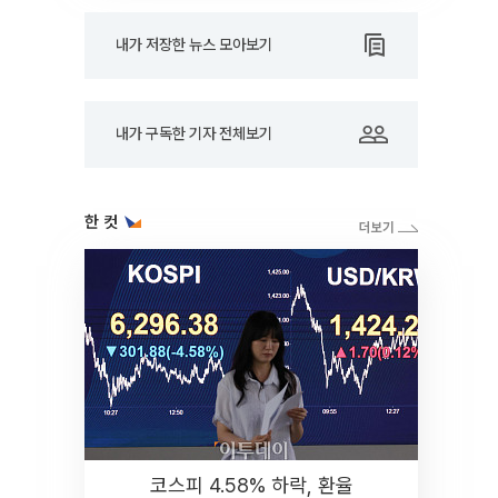
내가 저장한 뉴스 모아보기
내가 구독한 기자 전체보기
한 컷
코스피 4.58% 하락, 환율