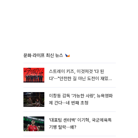
문화·라이프 최신 뉴스
스트레이 키즈, 이것저것 '다 된
다'⋯"안전한 길 아닌 도전이 재밌
어" [종합]
이창동 감독 '가능한 사랑', 뉴욕영화
제 간다⋯네 번째 초청
'대표팀 센터백' 이기혁, 국군체육특
기병 탈락⋯왜?