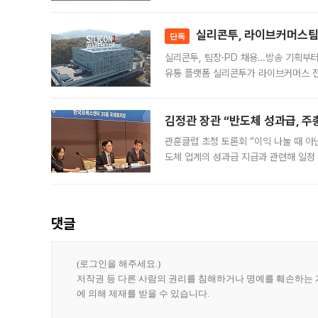
급 수출 호조가 매달 이어지면서 6월 
대 기
실리콘투, 라이브커머스팀 
단독
실리콘투, 팀장·PD 채용…방송 기획부
유통 플랫폼 실리콘투가 라이브커머스 전
나섰다. 국내 화장품을 해외 유통망에 공
김정관 장관 “반도체 성과급, 
관훈클럽 초청 토론회 “이익 나눌 때 아
도체 업계의 성과급 지급과 관련해 일정
최근 상법·자본시장법 개정으로 기업 지
댓글