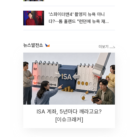
'스파이더맨4' 촬영지 뉴욕 아니
다?⋯톰 홀랜드 "런던에 뉴욕 재현
했다"
뉴스발전소
ISA 계좌, 5년마다 깨라고요?
[이슈크래커]