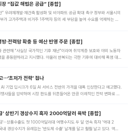
 “집값 해법은 공급” [종합]
안” 우려재개발·재건축 활성화 및 비아파트 공급 확대 촉구 정부와 서울시의
정부가 고가주택과 비거주 1주택자 등의 세 부담을 높여 수요를 억제하는 카
키울 것이라며 세금이 아닌 공급이 근본적인 처방이라고 전면 반박했다.
방·전력망 확충 등 예산 반영 주문 [종합]
과 관련해 "사실상 국가적인 기후 재난"이라며 취약계층 보호와 야외 노동자
정력을 총동원하라고 지시했다. 아울러 반복되는 극한 기후에 대비해 폭염 대응
영하는 방안도 검토하라고 주문했다. 이 대통령은 이날 폭염·가뭄 대
예고⋯‘초저가 전략’ 접나
 AI 기업 딥시크가 6일 AI 서비스 전반의 가격을 대폭 인상한다고 예고했다.
 경쟁사들을 압박하며 시장 판도를 뒤흔들어온 만큼 이례적인 전략 변화로 평
 이날 공지를 통해 구체적인 인상 폭은 공개하지 않았지만 상당한 수
' 상반기 경상수지 흑자 2000억달러 육박 [종합]
급'⋯상품수출도 첫 1000억달러대 여행수지도 두 달 연속 흑자 '역대 2
국내 경상수지가 유례없는 '반도체 수출' 날개를 달고 훨훨 날고 있다. 역대