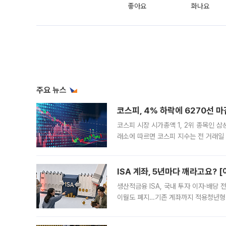
좋아요
화나요
주요 뉴스
코스피, 4% 하락에 6270선 마
코스피 시장 시가총액 1, 2위 종목인 
래소에 따르면 코스피 지수는 전 거래일 대
1.81% 내린 6478.75에 출발한 코
다. 이날 오전
ISA 계좌, 5년마다 깨라고요? 
생산적금융 ISA, 국내 투자 이자·배당
이월도 폐지…기존 계좌까지 적용청년형 
는 5년마다 계좌를 해지하라는 건가요?”
편을