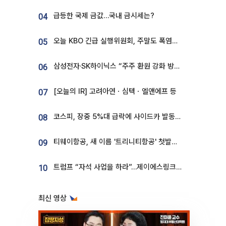
급등한 국제 금값…국내 금시세는?
04
오늘 KBO 긴급 실행위원회, 주말도 폭염취소 될까
05
삼성전자·SK하이닉스 “주주 환원 강화 방안 마련”
06
[오늘의 IR] 고려아연ㆍ심텍ㆍ엘앤에프 등
07
코스피, 장중 5%대 급락에 사이드카 발동…삼성·SK 동반 폭락
08
티웨이항공, 새 이름 '트리니티항공' 첫발…SSC 전략 본격화
09
트럼프 “자석 사업을 하라”…제이에스링크, 비중국 영구자석 공급망 구축 속도
10
최신 영상