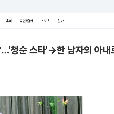
음악
공연/출판
스포츠
일반
?…'청순 스타'→한 남자의 아내