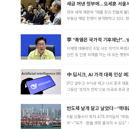
세금 꺼낸 정부에…오세훈 서울시장
정부 세제 개편에 “매물 잠김·전월세 불
부동산 해법 전쟁이 본격화하고 있다. 
드를 꺼내자 서울시는 전·월세 부담만 
李 "폭염은 국가적 기후재난"…냉
이재명 대통령은 6일 사상 최악의 폭염
안전 등 인명 피해를 막는 데 모든 행
인프라 확충 계획을 내년도 예산안에 반
中 딥시크, AI 가격 대폭 인상 
IPO 앞두고 수익성 제고 나서 중국 대표
그동안 ‘초저가 전략’으로 미국과 중국
가된다. 블룸버그통신에 따르면 딥시크는
반도체 날개 달고 날았다⋯'역대급
6월 상품수지 흑자 478.9억달러 '역대
위'⋯"유가ㆍ환율 영향 출국자 수 감소" 