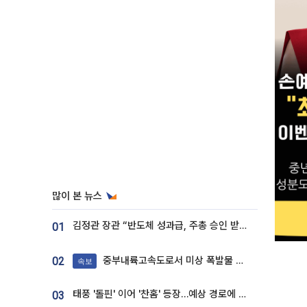
많이 본 뉴스
김정관 장관 “반도체 성과급, 주총 승인 받도록”…상법·자본시장법 개정 시사
01
중부내륙고속도로서 미상 폭발물 발견
02
속보
태풍 '돌핀' 이어 '찬홈' 등장…예상 경로에 한국 '한숨'
03