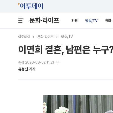
문화·라이프
관광
방송/TV
영화
이투데이
문화·라이프
방송/TV
이연희 결혼, 남편은 누구
수정 2020-06-02 11:21
유정선 기자