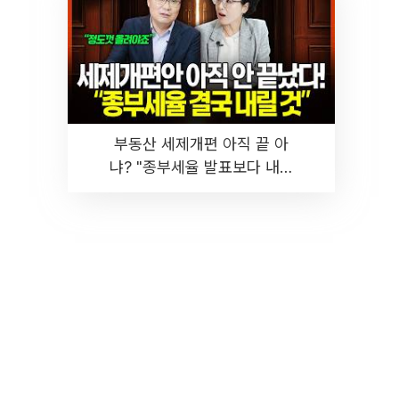
부동산 세제개편 아직 끝 아
냐? "종부세율 발표보다 내릴
것" 장기거주·양도세 전망 I 집
땅지성 I 김인만, 진미윤