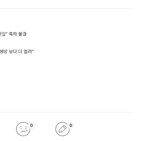
걷길" 축하 물결
생방 보다 더 떨려”
0
0