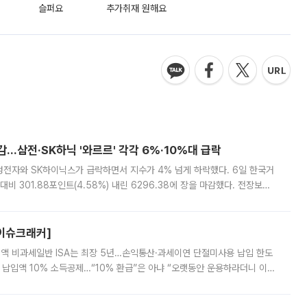
슬퍼요
추가취재 원해요
감…삼전·SK하닉 '와르르' 각각 6%·10%대 급락
삼성전자와 SK하이닉스가 급락하면서 지수가 4% 넘게 하락했다. 6일 한국거
비 301.88포인트(4.58%) 내린 6296.38에 장을 마감했다. 전장보다
스피는 장중 한때 6550.94까지 오르기도 했으나 6238.32까지 밀리기도 했
[이슈크래커]
 전액 비과세일반 ISA는 최장 5년…손익통산·과세이연 단절미사용 납입 한도
납입액 10% 소득공제…“10% 환급”은 아냐 “오랫동안 운용하라더니 이제
 ‘만능 절세 통장’으로 불리는 개인종합자산관리계좌(ISA)가 두 갈래로 개