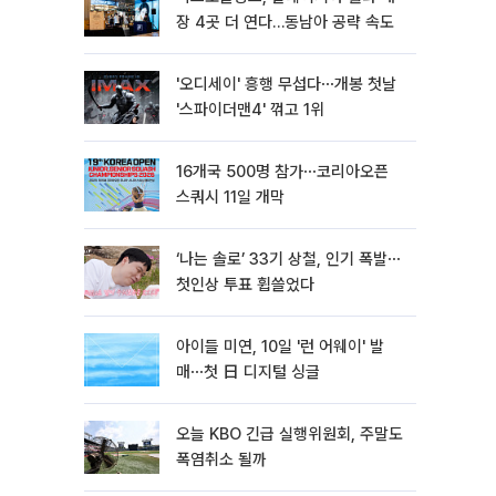
장 4곳 더 연다…동남아 공략 속도
'오디세이' 흥행 무섭다⋯개봉 첫날
'스파이더맨4' 꺾고 1위
16개국 500명 참가⋯코리아오픈
스쿼시 11일 개막
‘나는 솔로’ 33기 상철, 인기 폭발⋯
첫인상 투표 휩쓸었다
아이들 미연, 10일 '런 어웨이' 발
매⋯첫 日 디지털 싱글
오늘 KBO 긴급 실행위원회, 주말도
폭염취소 될까