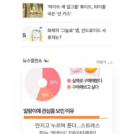
‘하이브 새 걸그룹’ 튜이드, 타이틀
곡은 ‘선 키스’
화제의 '그늘로' 앱, 안드로이드 사
용자는?
뉴스발전소
만지고 누르며 푼다…스트레스
잡는 '말랑이' [데이터클립]