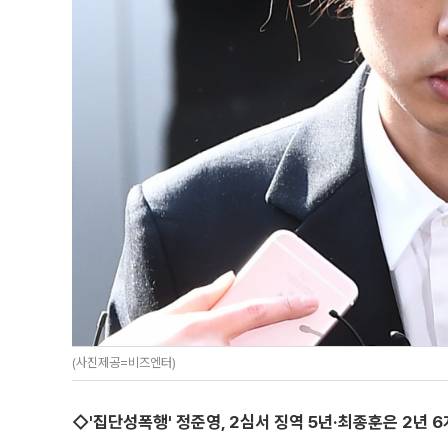
(사진제공=비즈엔터)
◇'집단성폭행' 정준영, 2심서 징역 5년·최종훈은 2년 