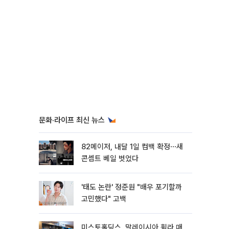
문화·라이프 최신 뉴스
82메이저, 내달 1일 컴백 확정⋯새
콘셉트 베일 벗었다
'태도 논란' 정준원 "배우 포기할까
고민했다" 고백
미스토홀딩스, 말레이시아 휠라 매