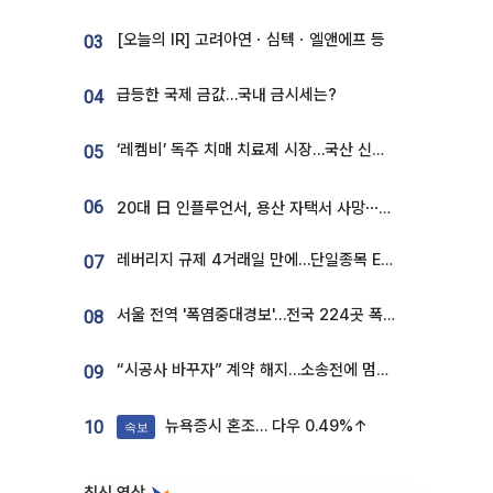
[오늘의 IR] 고려아연ㆍ심텍ㆍ엘앤에프 등
03
급등한 국제 금값…국내 금시세는?
04
‘레켐비’ 독주 치매 치료제 시장…국산 신약 등장하나
05
06
20대 日 인플루언서, 용산 자택서 사망⋯SNS 라방 중 숨져
레버리지 규제 4거래일 만에…단일종목 ETF 거래대금 '13분의 1' 급감
07
서울 전역 '폭염중대경보'…전국 224곳 폭염특보
08
“시공사 바꾸자” 계약 해지…소송전에 멈춰 선 정비사업
09
뉴욕증시 혼조… 다우 0.49%↑
10
속보