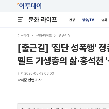
문화·라이프
관광
방송/TV
영화
이투데이
문화·라이프
방송/TV
[출근길] '집단 성폭행' 
펠트 기생충의 삶·홍석천 '
입력 2020-05-13 06:00
박서준 인턴 기자