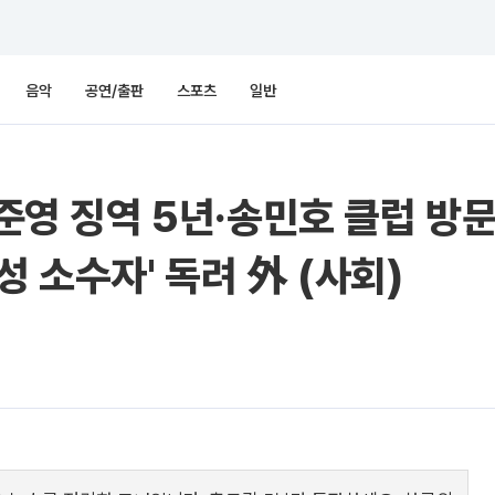
음악
공연/출판
스포츠
일반
정준영 징역 5년·송민호 클럽 방
성 소수자' 독려 外 (사회)