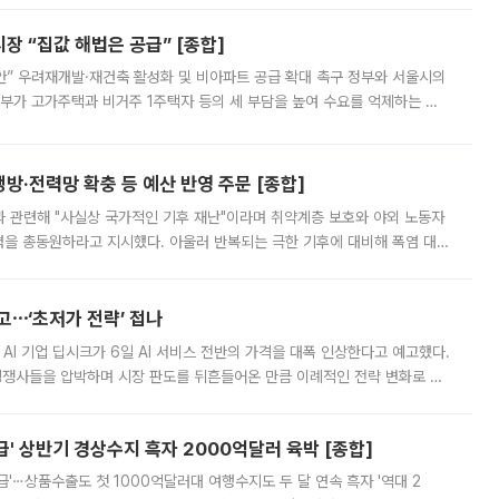
 “집값 해법은 공급” [종합]
안” 우려재개발·재건축 활성화 및 비아파트 공급 확대 촉구 정부와 서울시의
정부가 고가주택과 비거주 1주택자 등의 세 부담을 높여 수요를 억제하는 카
키울 것이라며 세금이 아닌 공급이 근본적인 처방이라고 전면 반박했다.
방·전력망 확충 등 예산 반영 주문 [종합]
과 관련해 "사실상 국가적인 기후 재난"이라며 취약계층 보호와 야외 노동자
정력을 총동원하라고 지시했다. 아울러 반복되는 극한 기후에 대비해 폭염 대응
영하는 방안도 검토하라고 주문했다. 이 대통령은 이날 폭염·가뭄 대
예고⋯‘초저가 전략’ 접나
 AI 기업 딥시크가 6일 AI 서비스 전반의 가격을 대폭 인상한다고 예고했다.
 경쟁사들을 압박하며 시장 판도를 뒤흔들어온 만큼 이례적인 전략 변화로 평
 이날 공지를 통해 구체적인 인상 폭은 공개하지 않았지만 상당한 수
' 상반기 경상수지 흑자 2000억달러 육박 [종합]
급'⋯상품수출도 첫 1000억달러대 여행수지도 두 달 연속 흑자 '역대 2