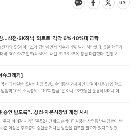
감…삼전·SK하닉 '와르르' 각각 6%·10%대 급락
삼성전자와 SK하이닉스가 급락하면서 지수가 4% 넘게 하락했다. 6일 한국거
비 301.88포인트(4.58%) 내린 6296.38에 장을 마감했다. 전장보다
스피는 장중 한때 6550.94까지 오르기도 했으나 6238.32까지 밀리기도 했
[이슈크래커]
 전액 비과세일반 ISA는 최장 5년…손익통산·과세이연 단절미사용 납입 한도
납입액 10% 소득공제…“10% 환급”은 아냐 “오랫동안 운용하라더니 이제
 ‘만능 절세 통장’으로 불리는 개인종합자산관리계좌(ISA)가 두 갈래로 개
주총 승인 받도록”…상법·자본시장법 개정 시사
닌 투자 이어갈 시기” “주52시간제도 손봐야” 김정관 산업통상부 장관이 반
 수준 이상은 주주총회 승인을 거치는 방안을 검토할 필요가 있다고 밝혔다.
배구조와 주주권 강화 논의가 이어지는 가운데, 핵심 연구인력에 대한