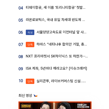
티웨이항공, 새 이름 '트리니티항공' 첫발…SSC 전략 본격화
04
라온로보틱스, 국내 유일 차세대 반도체 공정 로봇 개발 ‘고객사 테스트 진행’
05
서울양양고속도로 이천터널 앞 사고 발생
06
속보
하마스 “네타냐후 합의안 거절, 총선 앞두고 시간 끌기”
07
단독
NXT 프리마켓서 SK하이닉스 또 하한가⋯‘11주 거래’에 시초가 왜곡
08
ISA 계좌, 5년마다 깨라고요? [이슈크래커]
09
10
실리콘투, 라이브커머스팀 신설…K뷰티 ‘글로벌 판매망’ 확대[K뷰티 라방戰]
단독
최신 영상