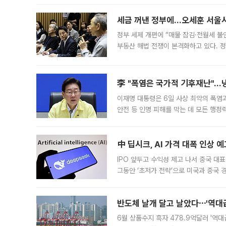
세금 꺼낸 정부에…오세훈 서울시장
정부 세제 개편에 “매물 잠김·전월세 불
부동산 해법 전쟁이 본격화하고 있다. 
드를 꺼내자 서울시는 전·월세 부담만 
李 "폭염은 국가적 기후재난"…냉
이재명 대통령은 6일 사상 최악의 폭염
안전 등 인명 피해를 막는 데 모든 행
인프라 확충 계획을 내년도 예산안에 반
中 딥시크, AI 가격 대폭 인상 
IPO 앞두고 수익성 제고 나서 중국 대표
그동안 ‘초저가 전략’으로 미국과 중국
가된다. 블룸버그통신에 따르면 딥시크는
반도체 날개 달고 날았다⋯'역대급
6월 상품수지 흑자 478.9억달러 '역대