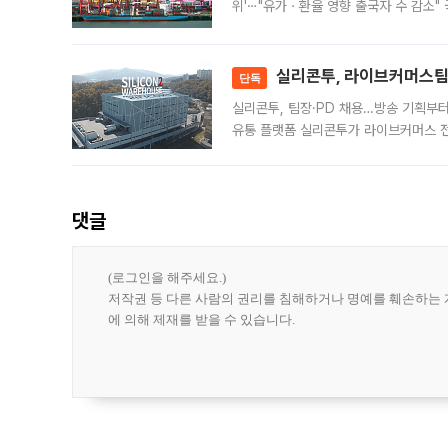
위'⋯"유가ㆍ환율 영향 출국자 수 감소" 
급 수출 호조가 매달 이어지면서 6월 
대 기
실리콘투, 라이브커머스팀 
단독
실리콘투, 팀장·PD 채용…방송 기획부
유통 플랫폼 실리콘투가 라이브커머스 전
나섰다. 국내 화장품을 해외 유통망에 공
댓글