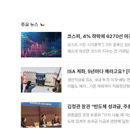
주요 뉴스
코스피, 4% 하락에 6270선 마
코스피 시장 시가총액 1, 2위 종목인 
래소에 따르면 코스피 지수는 전 거래일 대
1.81% 내린 6478.75에 출발한 코
다. 이날 오전
ISA 계좌, 5년마다 깨라고요? 
생산적금융 ISA, 국내 투자 이자·배당
이월도 폐지…기존 계좌까지 적용청년형 
는 5년마다 계좌를 해지하라는 건가요?”
편을
김정관 장관 “반도체 성과급, 
관훈클럽 초청 토론회 “이익 나눌 때 아
도체 업계의 성과급 지급과 관련해 일정
최근 상법·자본시장법 개정으로 기업 지