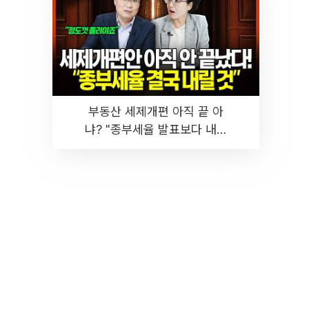
부동산 세제개편 아직 끝 아
냐? "종부세율 발표보다 내릴
것" 장기거주·양도세 전망 I 집
땅지성 I 김인만, 진미윤