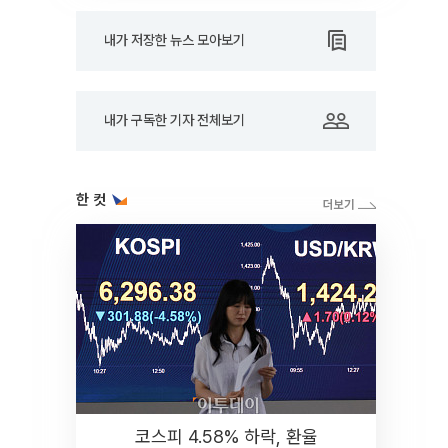
내가 저장한 뉴스 모아보기
내가 구독한 기자 전체보기
한 컷
코스피 4.58% 하락, 환율