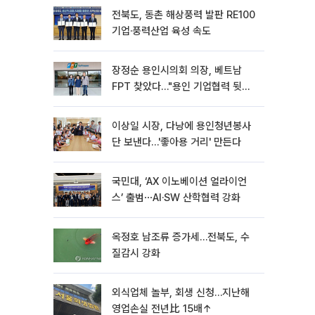
전북도, 동촌 해상풍력 발판 RE100
기업·풍력산업 육성 속도
장정순 용인시의회 의장, 베트남
FPT 찾았다…"용인 기업협력 뒷받
침"
이상일 시장, 다낭에 용인청년봉사
단 보낸다…'좋아용 거리' 만든다
국민대, ‘AX 이노베이션 얼라이언
스’ 출범⋯AI·SW 산학협력 강화
옥정호 남조류 증가세…전북도, 수
질감시 강화
외식업체 놀부, 회생 신청…지난해
영업손실 전년比 15배↑