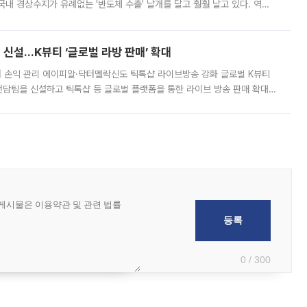
국내 경상수지가 유례없는 '반도체 수출' 날개를 달고 훨훨 날고 있다. 역대
경상수지 뿐 아니라 상반기 경상수지 흑자도 2000억달러에 근접하며 사상 최
신설…K뷰티 ‘글로벌 라방 판매’ 확대
터 손익 관리 에이피알·닥터멜락신도 틱톡샵 라이브방송 강화 글로벌 K뷰티
담팀을 신설하고 틱톡샵 등 글로벌 플랫폼을 통한 라이브 방송 판매 확대에
급하는 데서 한발 더 나아가 방송 기획과 상품 구성, 출연자 섭외, 손익
0 / 300