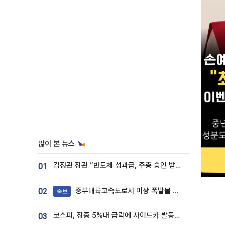
많이 본 뉴스
김정관 장관 “반도체 성과급, 주총 승인 받도록”…상법·자본시장법 개정 시사
01
중부내륙고속도로서 미상 폭발물 발견
02
속보
코스피, 장중 5%대 급락에 사이드카 발동…삼성·SK 동반 폭락
03