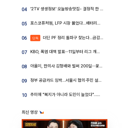
'2TV 생생정보' 오늘방송맛집- 결정적 한 수, 3종 메밀면! 메밀 소바 맛집 '의○○○○'
04
포스코퓨처엠, LFP 시장 뚫었다…배터리사와 대규모 장기 공급 합의
05
더딘 PF 정리 돌파구 찾는다…금감원, 1년 반 만에 매각설명회 재개
06
단독
KBO, 폭염 대책 발표⋯11일부터 리그 개시ㆍ경기 오후 7시 시작
07
아옳이, 한의사 김형배와 벌써 200일⋯꽃다발 들고 "프러포즈 아냐"
08
정부 공급카드 임박…서울시 협의·주민 설득이 성패 가른다 [부동산 해법 전쟁]
09
추미애 "복지가 아니라 도민이 늘었다"…재정난 책임론 정면돌파
10
최신 영상