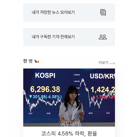
내가 저장한 뉴스 모아보기
내가 구독한 기자 전체보기
한 컷
코스피 4.58% 하락, 환율