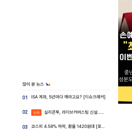
많이 본 뉴스
ISA 계좌, 5년마다 깨라고요? [이슈크래커]
01
02
실리콘투, 라이브커머스팀 신설…K뷰티 ‘글로벌 판매망’ 확대[K뷰티 라방戰]
단독
코스피 4.58% 하락, 환율 1420원대 [포토]
03