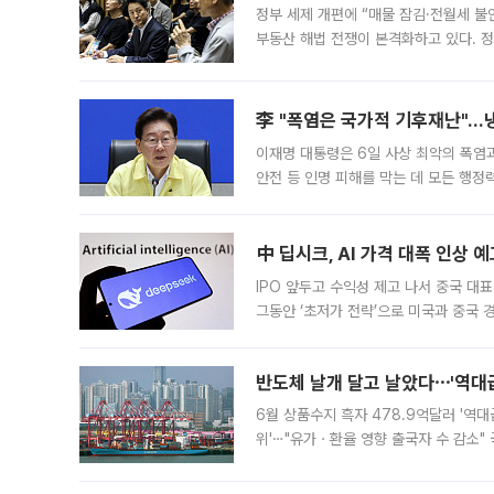
정부 세제 개편에 “매물 잠김·전월세 불
부동산 해법 전쟁이 본격화하고 있다. 
드를 꺼내자 서울시는 전·월세 부담만 
李 "폭염은 국가적 기후재난"…냉
이재명 대통령은 6일 사상 최악의 폭염
안전 등 인명 피해를 막는 데 모든 행
인프라 확충 계획을 내년도 예산안에 반
中 딥시크, AI 가격 대폭 인상 
IPO 앞두고 수익성 제고 나서 중국 대표
그동안 ‘초저가 전략’으로 미국과 중국
가된다. 블룸버그통신에 따르면 딥시크는
반도체 날개 달고 날았다⋯'역대급
6월 상품수지 흑자 478.9억달러 '역대
위'⋯"유가ㆍ환율 영향 출국자 수 감소" 
급 수출 호조가 매달 이어지면서 6월 
대 기