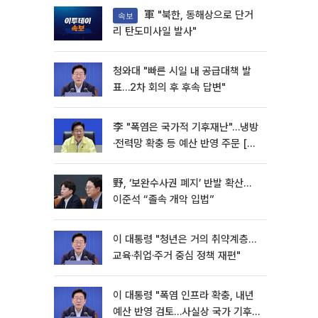
軍 "북한, 동해상으로 단거
속보
리 탄도미사일 발사"
청와대 "빠른 시일 내 공급대책 발
표…2차 회의 후 후속 답변"
李 "폭염은 국가적 기후재난"…냉방
·전력망 확충 등 예산 반영 주문 [종
합]
野, ‘보완수사권 폐지’ 반발 확산…
이준석 “졸속 개악 입법”
이 대통령 "청년은 거의 취약계층…
교육·취업·주거 중심 정책 재편"
이 대통령 "폭염 인프라 확충, 내년
예산 반영 검토…사실상 국가 기후