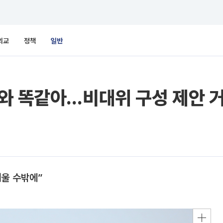
외교
정책
일반
와 똑같아…비대위 구성 제안 
러울 수밖에”