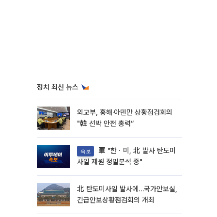
정치 최신 뉴스
외교부, 홍해·아덴만 상황점검회의
"韓 선박 안전 총력“
軍 "한ㆍ미, 北 발사 탄도미
속보
사일 제원 정밀분석 중"
北 탄도미사일 발사에…국가안보실,
긴급안보상황점검회의 개최