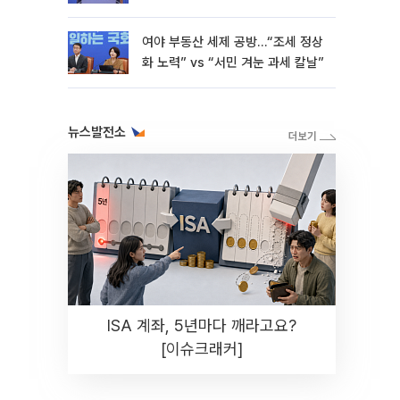
재난"
여야 부동산 세제 공방…“조세 정상
화 노력” vs “서민 겨눈 과세 칼날”
뉴스발전소
ISA 계좌, 5년마다 깨라고요?
[이슈크래커]