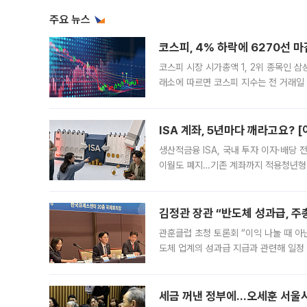
주요 뉴스
코스피, 4% 하락에 6270선 마
코스피 시장 시가총액 1, 2위 종목인 
래소에 따르면 코스피 지수는 전 거래일 대
1.81% 내린 6478.75에 출발한 코
다. 이날 오전
ISA 계좌, 5년마다 깨라고요? 
생산적금융 ISA, 국내 투자 이자·배당
이월도 폐지…기존 계좌까지 적용청년형 
는 5년마다 계좌를 해지하라는 건가요?”
편을
김정관 장관 “반도체 성과급, 
관훈클럽 초청 토론회 “이익 나눌 때 아
도체 업계의 성과급 지급과 관련해 일정
최근 상법·자본시장법 개정으로 기업 지
세금 꺼낸 정부에…오세훈 서울시장