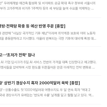
안” 우려재개발·재건축 활성화 및 비아파트 공급 확대 촉구 정부와 서울시의
정부가 고가주택과 비거주 1주택자 등의 세 부담을 높여 수요를 억제하는 카
키울 것이라며 세금이 아닌 공급이 근본적인 처방이라고 전면 반박했다.
방·전력망 확충 등 예산 반영 주문 [종합]
과 관련해 "사실상 국가적인 기후 재난"이라며 취약계층 보호와 야외 노동자
정력을 총동원하라고 지시했다. 아울러 반복되는 극한 기후에 대비해 폭염 대응
영하는 방안도 검토하라고 주문했다. 이 대통령은 이날 폭염·가뭄 대
예고⋯‘초저가 전략’ 접나
 AI 기업 딥시크가 6일 AI 서비스 전반의 가격을 대폭 인상한다고 예고했다.
 경쟁사들을 압박하며 시장 판도를 뒤흔들어온 만큼 이례적인 전략 변화로 평
 이날 공지를 통해 구체적인 인상 폭은 공개하지 않았지만 상당한 수
' 상반기 경상수지 흑자 2000억달러 육박 [종합]
급'⋯상품수출도 첫 1000억달러대 여행수지도 두 달 연속 흑자 '역대 2
국내 경상수지가 유례없는 '반도체 수출' 날개를 달고 훨훨 날고 있다. 역대
경상수지 뿐 아니라 상반기 경상수지 흑자도 2000억달러에 근접하며 사상 최