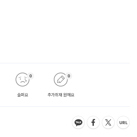
0
0
슬퍼요
추가취재 원해요