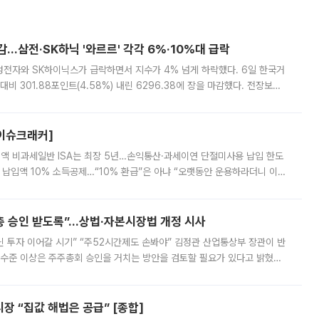
감…삼전·SK하닉 '와르르' 각각 6%·10%대 급락
삼성전자와 SK하이닉스가 급락하면서 지수가 4% 넘게 하락했다. 6일 한국거
비 301.88포인트(4.58%) 내린 6296.38에 장을 마감했다. 전장보다
스피는 장중 한때 6550.94까지 오르기도 했으나 6238.32까지 밀리기도 했
[이슈크래커]
 전액 비과세일반 ISA는 최장 5년…손익통산·과세이연 단절미사용 납입 한도
납입액 10% 소득공제…“10% 환급”은 아냐 “오랫동안 운용하라더니 이제
 ‘만능 절세 통장’으로 불리는 개인종합자산관리계좌(ISA)가 두 갈래로 개
주총 승인 받도록”…상법·자본시장법 개정 시사
닌 투자 이어갈 시기” “주52시간제도 손봐야” 김정관 산업통상부 장관이 반
 수준 이상은 주주총회 승인을 거치는 방안을 검토할 필요가 있다고 밝혔다.
배구조와 주주권 강화 논의가 이어지는 가운데, 핵심 연구인력에 대한
 “집값 해법은 공급” [종합]