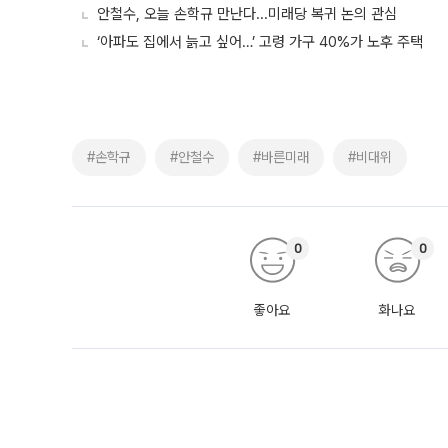
안철수, 오늘 손학규 만난다...미래당 복귀 논의 관심
‘아파도 집에서 늙고 싶어…’ 고령 가구 40%가 노후 주택
#손학규
#안철수
#바른미래
#비대위
0
0
좋아요
화나요