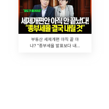
부동산 세제개편 아직 끝 아
냐? "종부세율 발표보다 내릴
것" 장기거주·양도세 전망 I 집
땅지성 I 김인만, 진미윤