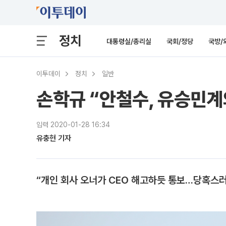
정치
대통령실/총리실
국회/정당
국방/
이투데이
정치
일반
손학규 “안철수, 유승민계
입력 2020-01-28 16:34
유충현 기자
“개인 회사 오너가 CEO 해고하듯 통보…당혹스