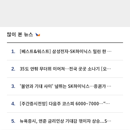
많이 본 뉴스
[베스트&워스트] 삼성전자·SK하이닉스 밀린 한 주…상상인증권은 85% 급등
1.
35도 안팎 무더위 이어져…전국 곳곳 소나기 [오늘 날씨]
2.
'불안과 기대 사이' 널뛰는 SK하이닉스…증권가 "HBM4·LTA 기반 펀터멘털 견고"
3.
[주간증시전망] 다음주 코스피 6000~7000⋯“外人 수급은 정책이 변수”
4.
뉴욕증시, 연준 금리인상 기대감 꺾이자 상승...S&P500 사상 최고치 [종합]
5.