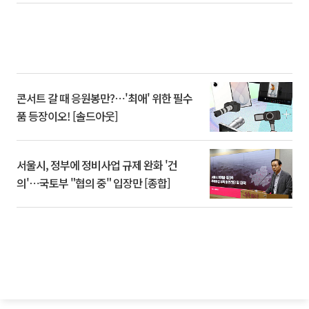
콘서트 갈 때 응원봉만?⋯'최애' 위한 필수
품 등장이오! [솔드아웃]
서울시, 정부에 정비사업 규제 완화 '건
의'⋯국토부 "협의 중" 입장만 [종합]