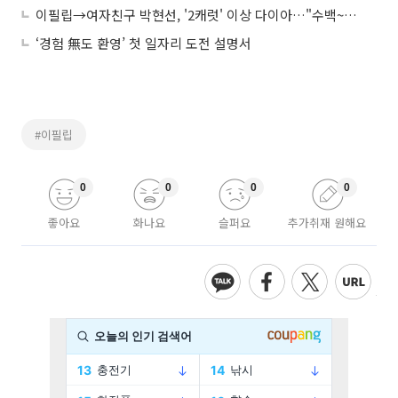
이필립→여자친구 박현선, '2캐럿' 이상 다이아…"수백~수천만원 천차만별"
‘경험 無도 환영’ 첫 일자리 도전 설명서
#이필립
0
0
0
0
좋아요
화나요
슬퍼요
추가취재 원해요