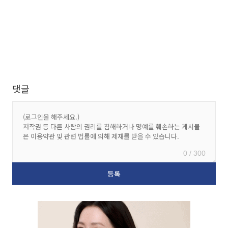
댓글
0 / 300