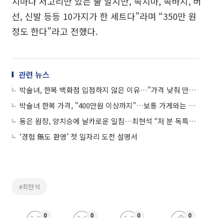
치마나 저고리만 있는 줄 알지만, 속치마, 속바지, 버
선, 신발 등등 10가지가 한 세트다”라며 “350만 원
정도 한다”라고 전했다.
관련 뉴스
박술녀, 한복 백화점 입점하지 않은 이유…"가격 낮춰 만들고 싶지 않아"
박술녀 한복 가격, "400만원 이상까지"…보통 가게와는 다르다
동은 원장, 양치승에 날카로운 일침…최현석 “저 분 독특하네”
‘경험 無도 환영’ 첫 일자리 도전 설명서
#최현석
0
0
0
0