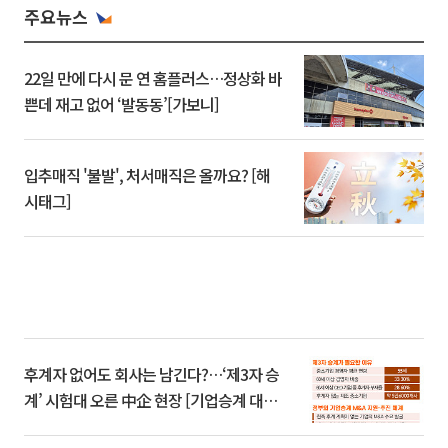
주요뉴스
22일 만에 다시 문 연 홈플러스…정상화 바
쁜데 재고 없어 ‘발동동’[가보니]
입추매직 '불발', 처서매직은 올까요? [해
시태그]
후계자 없어도 회사는 남긴다?…‘제3자 승
계’ 시험대 오른 中企 현장 [기업승계 대전
환]