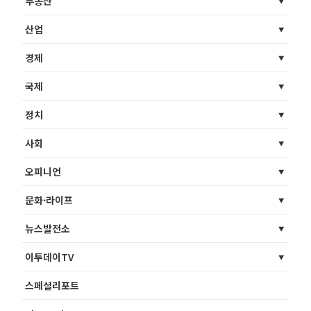
부동산
산업
경제
국제
정치
사회
오피니언
문화·라이프
뉴스발전소
이투데이TV
스페셜리포트