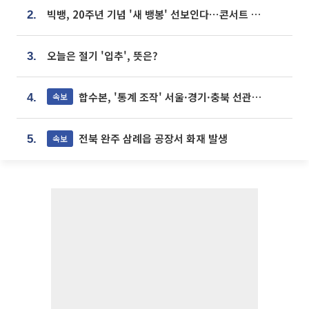
빅뱅, 20주년 기념 '새 뱅봉' 선보인다⋯콘서트 앞두고 팝업 개최
2.
오늘은 절기 '입추', 뜻은?
3.
합수본, '통계 조작' 서울·경기·충북 선관위 등 추가 압수수색
속보
4.
전북 완주 삼례읍 공장서 화재 발생
속보
5.