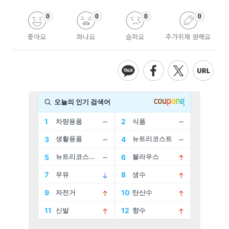
0
0
0
0
좋아요
화나요
슬퍼요
추가취재 원해요