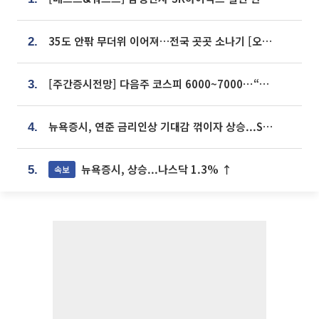
35도 안팎 무더위 이어져…전국 곳곳 소나기 [오늘 날씨]
2.
[주간증시전망] 다음주 코스피 6000~7000⋯“外人 수급은 정책이 변수”
3.
뉴욕증시, 연준 금리인상 기대감 꺾이자 상승...S&P500 사상 최고치 [종합]
4.
뉴욕증시, 상승...나스닥 1.3% ↑
속보
5.