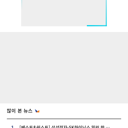
많이 본 뉴스
[베스트&워스트] 삼성전자·SK하이닉스 밀린 한 주…상상인증권은 85% 급등
1.