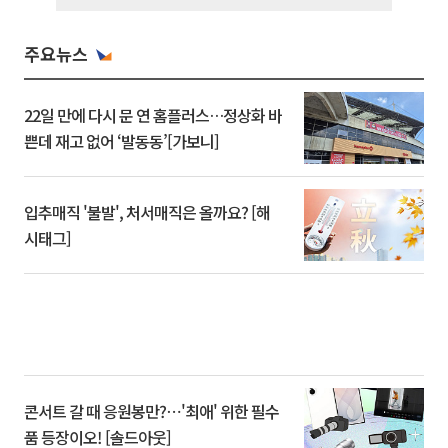
주요뉴스
22일 만에 다시 문 연 홈플러스…정상화 바
쁜데 재고 없어 ‘발동동’[가보니]
입추매직 '불발', 처서매직은 올까요? [해
시태그]
콘서트 갈 때 응원봉만?⋯'최애' 위한 필수
품 등장이오! [솔드아웃]