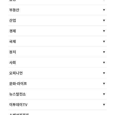
부동산
산업
경제
국제
정치
사회
오피니언
문화·라이프
뉴스발전소
이투데이TV
스페셜리포트