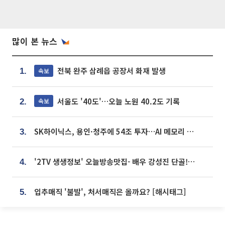
많이 본 뉴스
전북 완주 삼례읍 공장서 화재 발생
속보
1.
서울도 '40도'…오늘 노원 40.2도 기록
속보
2.
SK하이닉스, 용인·청주에 54조 투자…AI 메모리 생산기지 키운다
3.
'2TV 생생정보' 오늘방송맛집- 배우 강성진 단골! 쌀국수ㆍ푸팟퐁 커리 맛집 '블○○○'
4.
입추매직 '불발', 처서매직은 올까요? [해시태그]
5.