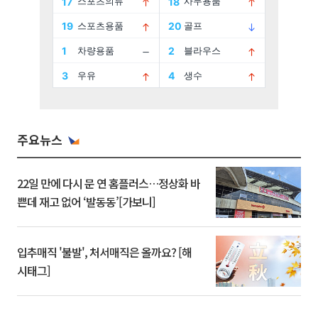
주요뉴스
22일 만에 다시 문 연 홈플러스…정상화 바
쁜데 재고 없어 ‘발동동’[가보니]
입추매직 '불발', 처서매직은 올까요? [해
시태그]