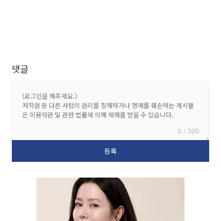
댓글
0 / 300