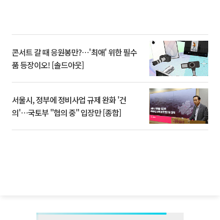
콘서트 갈 때 응원봉만?⋯'최애' 위한 필수
품 등장이오! [솔드아웃]
서울시, 정부에 정비사업 규제 완화 '건
의'⋯국토부 "협의 중" 입장만 [종합]