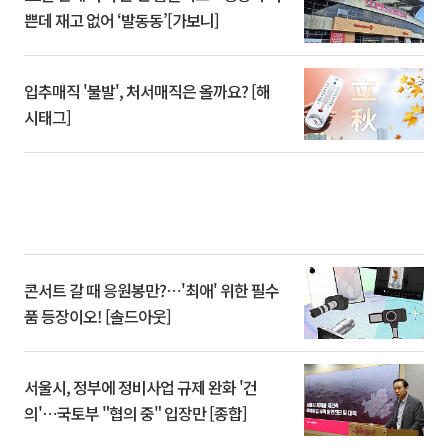
쁜데 재고 없어 ‘발동동’[가보니]
입추매직 '불발', 처서매직은 올까요? [해
시태그]
콘서트 갈 때 응원봉만?⋯'최애' 위한 필수
품 등장이오! [솔드아웃]
서울시, 정부에 정비사업 규제 완화 '건
의'⋯국토부 "협의 중" 입장만 [종합]