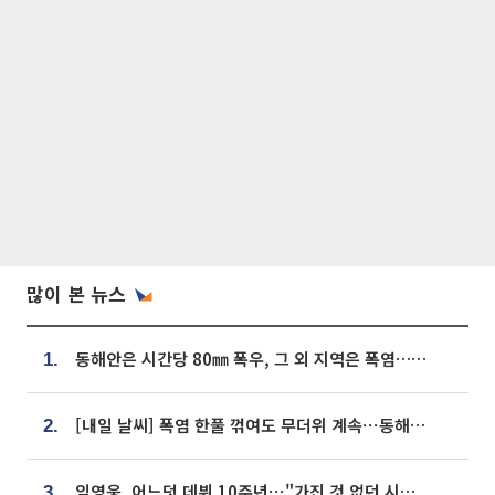
많이 본 뉴스
동해안은 시간당 80㎜ 폭우, 그 외 지역은 폭염…‘극과 극 날씨’
1.
[내일 날씨] 폭염 한풀 꺾여도 무더위 계속⋯동해안 이틀 연속 비
2.
임영웅, 어느덧 데뷔 10주년⋯"가진 것 없던 시절, 내 앞엔 20명의 팬뿐"
3.