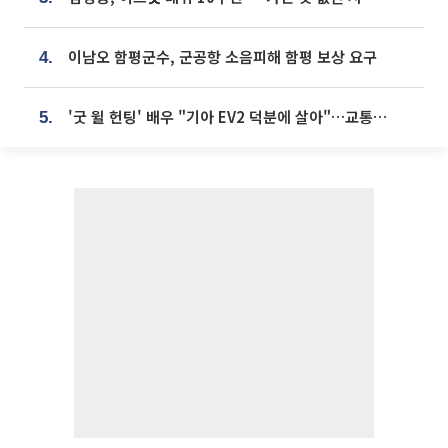
이남오 함평군수, 군공항 소음피해 함평 보상 요구
4.
'굿 윌 헌팅' 배우 "기아 EV2 덕분에 살아"…교통사고 후 안전성 극찬
5.