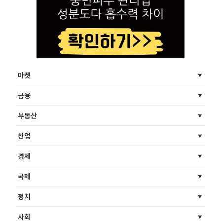
마켓
금융
부동산
산업
경제
국제
정치
사회