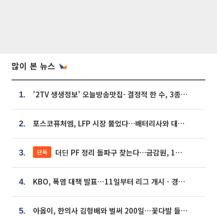
많이 본 뉴스
'2TV 생생정보' 오늘방송맛집- 결정적 한 수, 3종 메밀면! 메밀 소바 맛집 '의○○○○'
1.
포스코퓨처엠, LFP 시장 뚫었다…배터리사와 대규모 장기 공급 합의
2.
더딘 PF 정리 돌파구 찾는다…금감원, 1년 반 만에 매각설명회 재개
단독
3.
KBO, 폭염 대책 발표⋯11일부터 리그 개시ㆍ경기 오후 7시 시작
4.
아옳이, 한의사 김형배와 벌써 200일⋯꽃다발 들고 "프러포즈 아냐"
5.