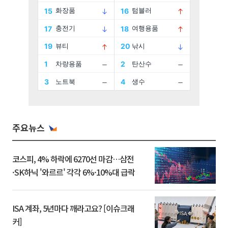
주요뉴스
코스피, 4% 하락에 6270선 마감…삼전
·SK하닉 '와르르' 각각 6%·10%대 급락
ISA 계좌, 5년마다 깨라고요? [이슈크래
커]