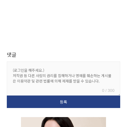
댓글
0 / 300