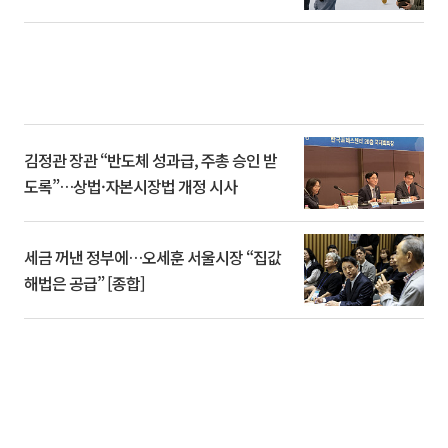
김정관 장관 “반도체 성과급, 주총 승인 받
도록”…상법·자본시장법 개정 시사
세금 꺼낸 정부에…오세훈 서울시장 “집값
해법은 공급” [종합]