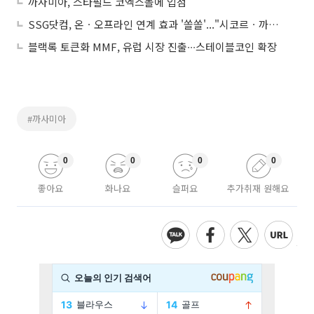
까사미아, 스타필드 코엑스몰에 입점
SSG닷컴, 온ㆍ오프라인 연계 효과 '쏠쏠'..."시코르ㆍ까사미아 매출 쑥"
블랙록 토큰화 MMF, 유럽 시장 진출∙∙∙스테이블코인 확장
#까사미아
0
0
0
0
좋아요
화나요
슬퍼요
추가취재 원해요