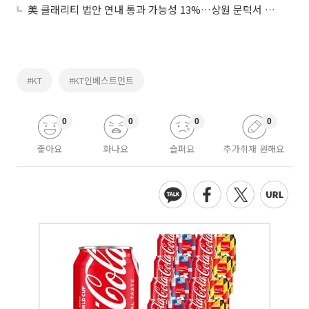
美 클래리티 법안 연내 통과 가능성 13%…상원 문턱서 제동
#KT
#KT인베스트먼트
0
0
0
0
좋아요
화나요
슬퍼요
추가취재 원해요