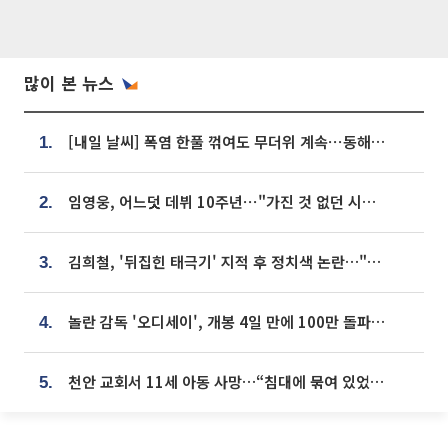
많이 본 뉴스
[내일 날씨] 폭염 한풀 꺾여도 무더위 계속⋯동해안 이틀 연속 비
1.
임영웅, 어느덧 데뷔 10주년⋯"가진 것 없던 시절, 내 앞엔 20명의 팬뿐"
2.
김희철, '뒤집힌 태극기' 지적 후 정치색 논란…"좌우 떠나 우리나라 국기"
3.
놀란 감독 '오디세이', 개봉 4일 만에 100만 돌파⋯'왕사남' 보다 빠르다
4.
천안 교회서 11세 아동 사망…“침대에 묶여 있었다” 진술 확보
5.