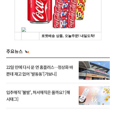
주요뉴스
22일 만에 다시 문 연 홈플러스…정상화 바
쁜데 재고 없어 ‘발동동’[가보니]
입추매직 '불발', 처서매직은 올까요? [해
시태그]