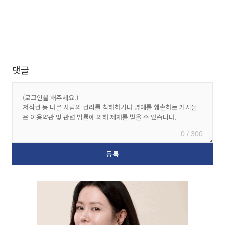
댓글
0 / 300