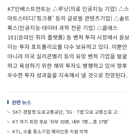
KT인베스트먼트는 △루닛(의료 인공지능 기업) △스
마트스터디(‘핑크퐁’ 등의 글로벌 콘텐츠기업) △솔트
룩스(인공지능·데이터 과학 전문 기업) △클래스
101(온라인 취미 플랫폼) 등 벤처 투자 시장에서 돋보
이는 투자 포트폴리오를 다수 보유하고 있다. 이뿐만
아니라 미국 실리콘밸리 등의 유망 벤처 기업을 발굴
하고 육성하기 위한 해외 투자도 병행하고 있어 향후
우수한 투자 성과들을 지속해서 낼 것으로 전망된다.
관련 뉴스
SKT-경찰청-도로교통공단, '5GㆍT맵'으로 교통신호 고도화한다
KT 차기 회장 후보 '외부 30명, 내부 7명....총 37명'
KTL, 수출 중소기업 해외인증 지원 박차