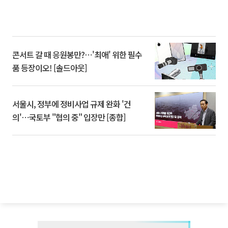
콘서트 갈 때 응원봉만?⋯'최애' 위한 필수
품 등장이오! [솔드아웃]
서울시, 정부에 정비사업 규제 완화 '건
의'⋯국토부 "협의 중" 입장만 [종합]