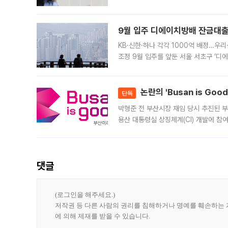
가 체결 사례와 관련해 설명자료를 내고
9월 입주 디에이치방배 잔금대출
KB·신한·하나 각각 1000억 배정…우
조정 9월 입주를 앞둔 서울 서초구 ‘디
은행과 NH농협은행도 대출 취급을 검토
민은행
논란의 'Busan is Go
단독
박형준 전 부산시장 재임 당시 추진된 부산
용산 대통령실 상징체계(CI) 개발에 참
도시브랜드 사업이 공개 이후 시민 공감
댓글