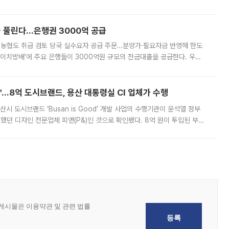
, 주문 오류로 인한 가격 급등락을 최소화하기 위한 비상 대응방안을 발표
 풀린다…은행권 3000억 공급
리·농협도 취급 검토 당국 실수요자 공급 주문…분양가·필요자금 반영해 한도
에이치방배’에 주요 은행들이 3000억원 규모의 잔금대출을 공급한다. 우리
하고 있어 향후 공급 규모가 늘어날 전망이다. 7일 금융권에 따르면 KB국
od'…8억 도시브랜드, 용산 대통령실 CI 업체가 수행
시 도시브랜드 ‘Busan is Good’ 개발 사업의 수행기관이 윤석열 정부
여했던 디자인 전문업체 피앤(P&)인 것으로 확인됐다. 8억 원이 투입된 부산
 부족과 디자인 정체성 논란에 휩싸였던 만큼, 사업 선정 과정과 결과물에