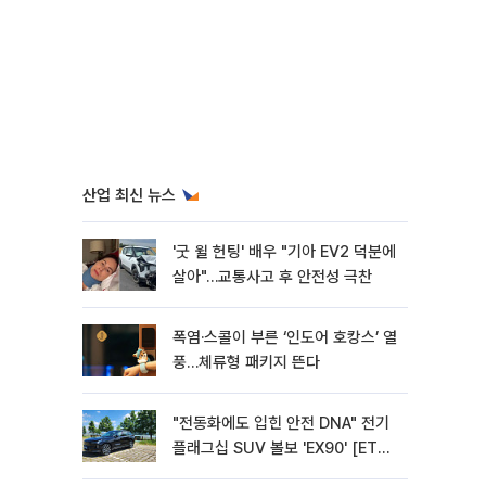
산업 최신 뉴스
'굿 윌 헌팅' 배우 "기아 EV2 덕분에
살아"…교통사고 후 안전성 극찬
폭염·스콜이 부른 ‘인도어 호캉스’ 열
풍…체류형 패키지 뜬다
"전동화에도 입힌 안전 DNA" 전기
플래그십 SUV 볼보 'EX90' [ET의
모빌리티]