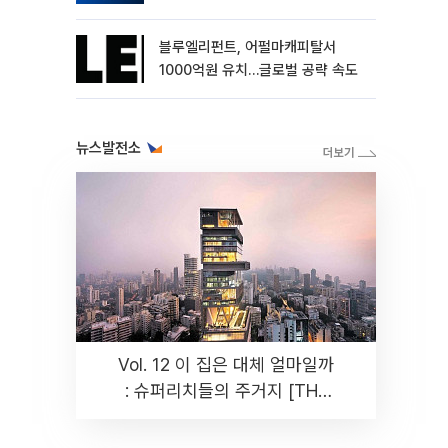
블루엘리펀트, 어펄마캐피탈서
1000억원 유치…글로벌 공략 속도
뉴스발전소
Vol. 12 이 집은 대체 얼마일까
: 슈퍼리치들의 주거지 [THE
RARE]