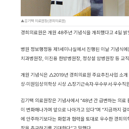
▲김기택 의료원장(경희의료원)
경희의료원은 개원 48주년 기념식을 개최했다고 4일 밝
병원 정보행정동 제1세미나실에서 진행된 이날 기념식에는
치과병원장, 이진용 한방병원장, 정상설 암병원장 등 교직
개원 기념식은 △2019년 경희의료원 주요추진사업 소개
상·미원임상의학상 시상 △장기근속자·우수부서·우수직원
김기택 의료원장은 기념사에서 “48년 간 급변하는 의료
이 변화해나가며 앞으로 나아가고 있다”며 “지금까지 걸
에 안주하기보다는 화합과 협력을 토대로 우수한 경희의학
장을 추구하기를 기대한다”고 말했다.