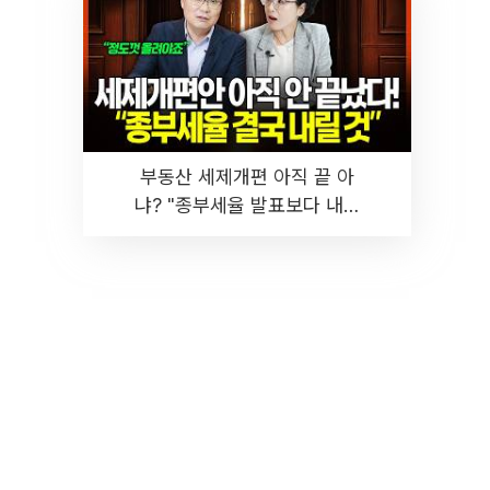
부동산 세제개편 아직 끝 아
냐? "종부세율 발표보다 내릴
것" 장기거주·양도세 전망 I 집
땅지성 I 김인만, 진미윤