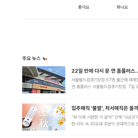
좋아요
화나요
주요 뉴스
22일 만에 다시 문 연 홈플러스
서울월드컵경기장점 67명 출근해 재개점 
연 홈플러스 서울월드컵경기장점. 7일 
우유, 과일 같은 신선식품이 차근차근 자
입추매직 '불발', 처서매직은 올
“와 이제 시원한 거 같아” 단체 ‘뇌손상
한 더위 속 30도대 초반이 상대적으로
지역에 있었습니다. 7월 말에는 서풍과