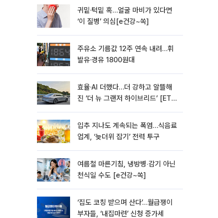
귀밑·턱밑 혹…얼굴 마비가 있다면
‘이 질병’ 의심[e건강~쏙]
주유소 기름값 12주 연속 내려…휘
발유·경유 1800원대
효율·AI 더했다…더 강하고 알뜰해
진 ‘더 뉴 그랜저 하이브리드’ [ET의
모빌리티]
입추 지나도 계속되는 폭염…식음료
업계, ‘늦더위 잡기’ 전력 투구
여름철 마른기침, 냉방병‧감기 아닌
천식일 수도 [e건강~쏙]
‘집도 코칭 받으며 산다’…월급쟁이
부자들, ‘내집마련’ 신청 증가세