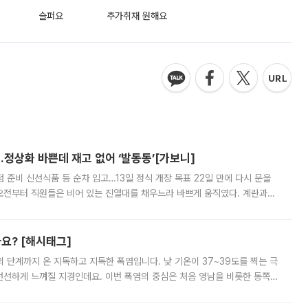
슬퍼요
추가취재 원해요
…정상화 바쁜데 재고 없어 ‘발동동’[가보니]
준비 신선식품 등 순차 입고…13일 정식 개장 목표 22일 만에 다시 문을
오전부터 직원들은 비어 있는 진열대를 채우느라 바쁘게 움직였다. 계란과
리를 잡기 시작했지만, 매장 곳곳엔 여전히 텅 빈 매대가 먼저 눈에 들어왔
까요? [해시태그]
’의 단계까지 온 지독하고 지독한 폭염입니다. 낮 기온이 37~39도를 찍는 극
 선선하게 느껴질 지경인데요. 이번 폭염의 중심은 처음 영남을 비롯한 동쪽
 북서풍이 산맥을 넘어 영남 쪽으로 내려오면서 뜨겁고 건조해졌는데요.