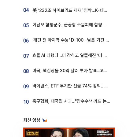
04
美 ‘232조 하이브리드 제재’ 임박…K-태양광, 불확실성 털고 날개 다나
이남오 함평군수, 군공항 소음피해 함평 보상 요구
05
'개편 전 마지막 수능' D-100⋯남은 기간 성적 올릴 전략은
06
효율·AI 더했다…더 강하고 알뜰해진 ‘더 뉴 그랜저 하이브리드’ [ET의 모빌리티]
07
미국, 핵심광물 30억 달러 투자 발표...고려아연 대미투자 언급
08
바이낸스, ETF 무기한 선물 74% 장악…한국 레버리지 ETF 거래 급증 [e가상자산]
09
축구협회, 대국민 사과…"압수수색·카드 논란 사죄, 강도 높은 쇄신"
10
최신 영상