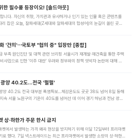
 위한 필수품 등장이오! [솔드아웃]
합니다. 자신의 취향, 가치관과 유사하거나 인기 있는 인물 혹은 콘텐츠를
'가 자리 잡은 오늘, 잘파세대(Z세대와 알파세대의 합성어)의 눈길이 쏠린 곳은
리는 공연장. 응원봉만큼이나 눈에 띄는 게 있습니다. 공연이 시작되기
 '건의'⋯국토부 "협의 중" 입장만 [종합]
급 부족 원인진단 및 대책 관련 브리핑 서울시가 재개발·재건축을 통한 주택
비사업으로 인한 '이주 대란' 우려와 정부와의 정책 엇박자 논란에 대해 정
실장은 2031년까지 31만 가구 착공 목표에 차질이 없다는 입장이나,
·광양 40.2도…전국 '펄펄'
·광양 40.2도 전국 대부분 폭염특보…체감온도도 곳곳 38도 넘어 8일 동해
지속 서울 노원구의 기온이 40도를 넘어선 데 이어 경기 하남과 전남 광양
. 전국 대부분 지역에 폭염특보가 내려진 가운데 곳곳에서 39~40도 안팎
켓 상·하한가 주문 한시 금지
마켓에서 발생하는 가격 왜곡 현상을 방지하기 위해 이달 12일부터 프리마켓
기로 했다. 7일 넥스트레이드는 최근 프리마켓에서 발생한 소량의 상·하한