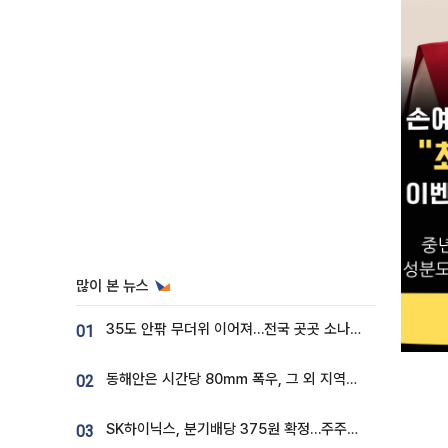
많이 본 뉴스
35도 안팎 무더위 이어져…전국 곳곳 소나기 [오늘 날씨]
01
동해안은 시간당 80㎜ 폭우, 그 외 지역은 폭염…‘극과 극 날씨’
02
SK하이닉스, 분기배당 375원 확정…주주환원책 9월로 앞당겨 발표
03