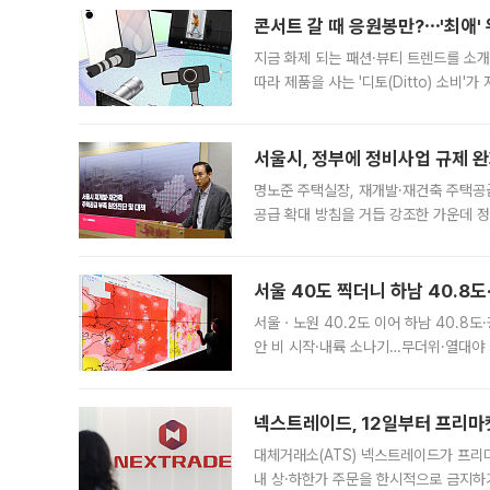
콘서트 갈 때 응원봉만?⋯'최애'
지금 화제 되는 패션·뷰티 트렌드를 소개
따라 제품을 사는 '디토(Ditto) 소비
어디일까요? 아이돌 콘서트 시작을 기다
서울시, 정부에 정비사업 규제 완화
명노준 주택실장, 재개발·재건축 주택공
공급 확대 방침을 거듭 강조한 가운데 정
면 반박하고 나섰다. 명노준 서울시 주택
서울 40도 찍더니 하남 40.8도
서울ㆍ노원 40.2도 이어 하남 40.8도
안 비 시작·내륙 소나기…무더위·열대야 
에서도 40도를 웃도는 기온이 관측됐다
의 극심한
넥스트레이드, 12일부터 프리마
대체거래소(ATS) 넥스트레이드가 프리
내 상·하한가 주문을 한시적으로 금지하