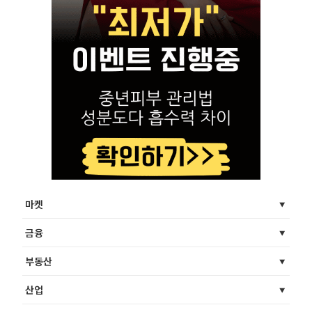
마켓
금융
부동산
산업