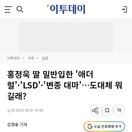
이투데이
사회
일반
홍정욱 딸 밀반입한 '애더
럴'·'LSD'·'변종 대마'…도대체 뭐
길래?
입력 2019-10-01 10:45
김정웅 기자
구글 선호매체 추가