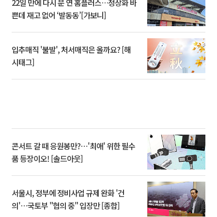
22일 만에 다시 문 연 홈플러스…정상화 바
쁜데 재고 없어 ‘발동동’[가보니]
입추매직 '불발', 처서매직은 올까요? [해
시태그]
콘서트 갈 때 응원봉만?⋯'최애' 위한 필수
품 등장이오! [솔드아웃]
서울시, 정부에 정비사업 규제 완화 '건
의'⋯국토부 "협의 중" 입장만 [종합]