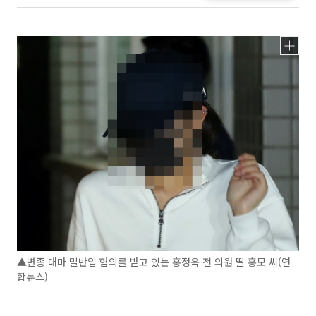
▲변종 대마 밀반입 혐의를 받고 있는 홍정욱 전 의원 딸 홍모 씨(연
합뉴스)