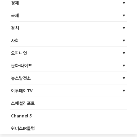
경제
국제
정치
사회
오피니언
문화·라이프
뉴스발전소
이투데이TV
스페셜리포트
Channel 5
위너스IR클럽