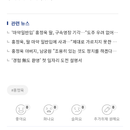
관련 뉴스
‘마약밀반입’ 홍정욱 딸, 구속영장 기각…“도주 우려 없어, 초범인 것 참작해”
홍정욱, 딸 마약 밀반입에 사과…“제대로 가르치지 못한 내 탓…딸도 뉘우치고 있어”
홍정욱 아버지, 남궁원 "조용히 있는 것도 정치를 하겠다는 덕목"
‘경험 無도 환영’ 첫 일자리 도전 설명서
#홍정욱
0
0
0
0
좋아요
화나요
슬퍼요
추가취재 원해요