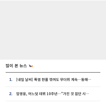
많이 본 뉴스
[내일 날씨] 폭염 한풀 꺾여도 무더위 계속⋯동해안 이틀 연속 비
1.
임영웅, 어느덧 데뷔 10주년⋯"가진 것 없던 시절, 내 앞엔 20명의 팬뿐"
2.