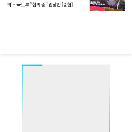
의'⋯국토부 "협의 중" 입장만 [종합]