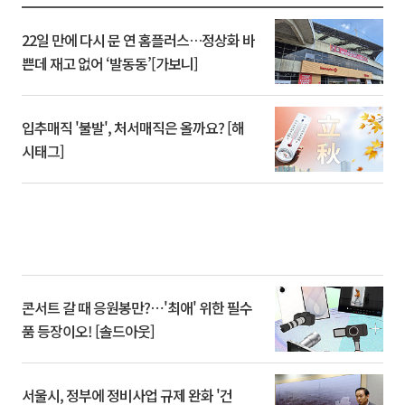
22일 만에 다시 문 연 홈플러스…정상화 바
쁜데 재고 없어 ‘발동동’[가보니]
입추매직 '불발', 처서매직은 올까요? [해
시태그]
콘서트 갈 때 응원봉만?⋯'최애' 위한 필수
품 등장이오! [솔드아웃]
서울시, 정부에 정비사업 규제 완화 '건