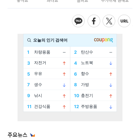
좋아요
화나요
슬퍼요
추가취재 원해요
주요뉴스