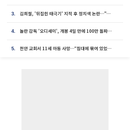
김희철, '뒤집힌 태극기' 지적 후 정치색 논란…"좌우 떠나 우리나라 국기"
3.
놀란 감독 '오디세이', 개봉 4일 만에 100만 돌파⋯'왕사남' 보다 빠르다
4.
천안 교회서 11세 아동 사망…“침대에 묶여 있었다” 진술 확보
5.