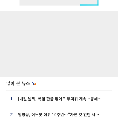
많이 본 뉴스
[내일 날씨] 폭염 한풀 꺾여도 무더위 계속⋯동해안 이틀 연속 비
1.
임영웅, 어느덧 데뷔 10주년⋯"가진 것 없던 시절, 내 앞엔 20명의 팬뿐"
2.