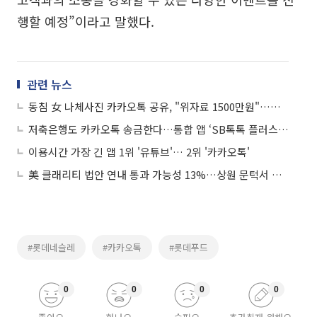
행할 예정”이라고 말했다.
관련 뉴스
동침 女 나체사진 카카오톡 공유, "위자료 1500만원"…정신적 손해 인정
저축은행도 카카오톡 송금한다…통합 앱 ‘SB톡톡 플러스’ 출시
이용시간 가장 긴 앱 1위 '유튜브'… 2위 '카카오톡'
美 클래리티 법안 연내 통과 가능성 13%…상원 문턱서 제동
#롯데네슬레
#카카오톡
#롯데푸드
0
0
0
0