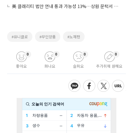
美 클래리티 법안 연내 통과 가능성 13%…상원 문턱서 제동
#유니클로
#무인양품
#노재팬
0
0
0
0
좋아요
화나요
슬퍼요
추가취재 원해요