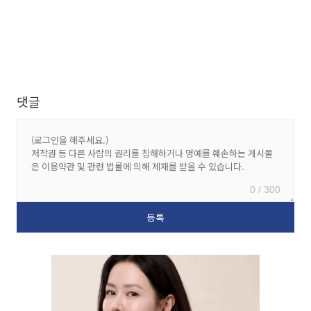
댓글
0 / 300