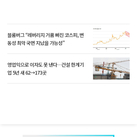
블룸버그 “레버리지 거품 빠진 코스피, 변
동성 최악 국면 지났을 가능성”
영업익으로 이자도 못 낸다…건설 한계기
업 5년 새 62→173곳