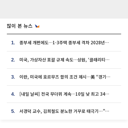
많이 본 뉴스
종부세 개편에도…1·3주택 종부세 격차 2028년부터 확대
1.
미국, 가상자산 포괄 규제 속도…상원, ‘클래리티법’ 9월 절차투표 추진
2.
이란, 미국에 호르무즈 합의 조건 제시…美 “경기 아직 안 끝나” [종합]
3.
[내일 날씨] 전국 무더위 계속…10일 낮 최고 34도 육박
4.
서경덕 교수, 김희철도 분노한 거꾸로 태극기⋯"엉터리는 아냐, 아쉬울 뿐"
5.