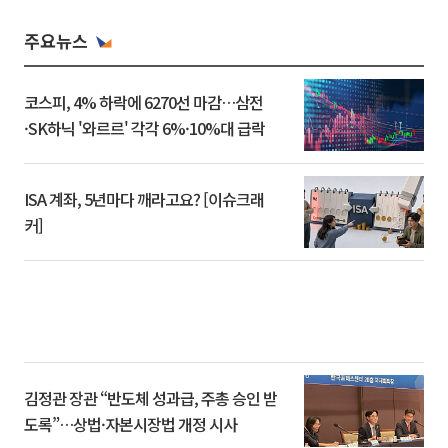
주요뉴스
코스피, 4% 하락에 6270선 마감…삼전
·SK하닉 '와르르' 각각 6%·10%대 급락
ISA 계좌, 5년마다 깨라고요? [이슈크래
커]
김정관 장관 “반도체 성과급, 주총 승인 받
도록”…상법·자본시장법 개정 시사