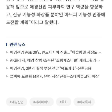
용해 앞으로 애경산업 피부과학 연구 역량을 향상하
고, 신규 기능성 화장품 분야인 아토피 기능성 인증에
도전할 계획”이라고 말했다.
관련 뉴스
애경산업 AGE 20’s, 인도네시아 진출..."이슬람권 시장도 공략할 것"
AK플라자, 애경 창립 65주년 ‘쇼핑페스티발’ 개최...휠라ㆍ컬럼비아 등 할인
애경산업, 2분기 실적 부진 전망 ‘목표가↓’-신한금융
블랙록 토큰화 MMF, 유럽 시장 진출∙∙∙스테이블코인 확장
#애경산업
#세라마이드
#특허
#미국특허