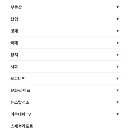
부동산
산업
경제
국제
정치
사회
오피니언
문화·라이프
뉴스발전소
이투데이TV
스페셜리포트