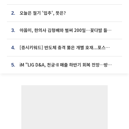
오늘은 절기 '입추', 뜻은?
2.
아옳이, 한의사 김형배와 벌써 200일⋯꽃다발 들고 "프러포즈 아냐"
3.
[증시키워드] 반도체 충격 뚫은 개별 호재...포스코퓨처엠·에코프로·한화솔루션 '눈길'
4.
iM "LIG D&A, 천궁-II 매출 하반기 회복 전망…방산 톱픽 유지"
5.