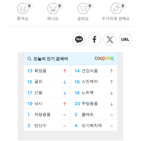
0
0
0
0
좋아요
화나요
슬퍼요
추가취재 원해요