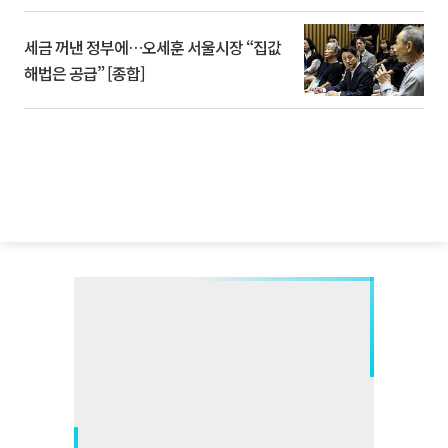
세금 꺼낸 정부에…오세훈 서울시장 “집값
해법은 공급” [종합]