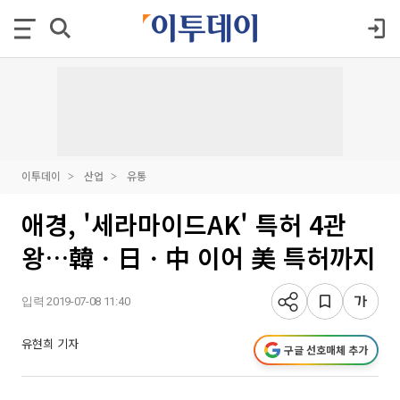
이투데이
산업
유통
애경, '세라마이드AK' 특허 4관
왕…韓ㆍ日ㆍ中 이어 美 특허까지
입력 2019-07-08 11:40
유현희 기자
구글 선호매체 추가