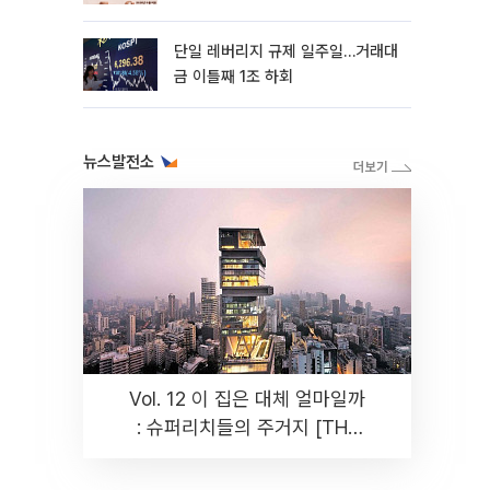
까지 튼튼”
단일 레버리지 규제 일주일…거래대
금 이틀째 1조 하회
뉴스발전소
Vol. 12 이 집은 대체 얼마일까
: 슈퍼리치들의 주거지 [THE
RARE]