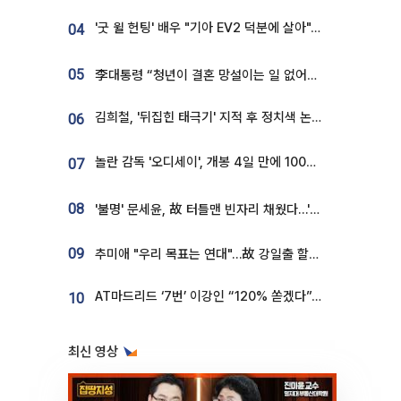
'굿 윌 헌팅' 배우 "기아 EV2 덕분에 살아"…교통사고 후 안전성 극찬
04
05
李대통령 “청년이 결혼 망설이는 일 없어야...제도상 불이익 조사”
김희철, '뒤집힌 태극기' 지적 후 정치색 논란…"좌우 떠나 우리나라 국기"
06
놀란 감독 '오디세이', 개봉 4일 만에 100만 돌파⋯'왕사남' 보다 빠르다
07
08
'불명' 문세윤, 故 터틀맨 빈자리 채웠다…'거북이' 눈물의 최종 우승
09
추미애 "우리 목표는 연대"…故 강일출 할머니 흉상 제막
AT마드리드 ‘7번’ 이강인 “120% 쏟겠다”⋯시메오네 감독 “필요한 선수”
10
최신 영상