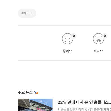
#제이티
0
0
좋아요
화나요
주요 뉴스
22일 만에 다시 문 연 홈플러스
서울월드컵경기장점 67명 출근해 재개점 