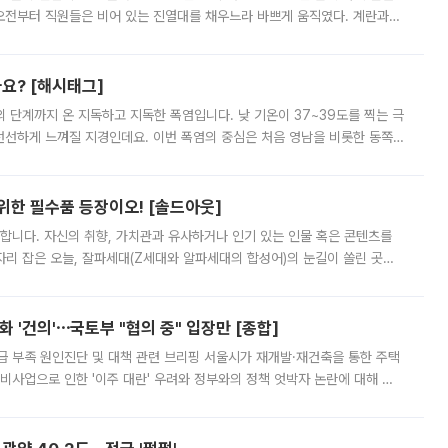
오전부터 직원들은 비어 있는 진열대를 채우느라 바쁘게 움직였다. 계란과
리를 잡기 시작했지만, 매장 곳곳엔 여전히 텅 빈 매대가 먼저 눈에 들어왔
까요? [해시태그]
’의 단계까지 온 지독하고 지독한 폭염입니다. 낮 기온이 37~39도를 찍는 극
 선선하게 느껴질 지경인데요. 이번 폭염의 중심은 처음 영남을 비롯한 동쪽
 북서풍이 산맥을 넘어 영남 쪽으로 내려오면서 뜨겁고 건조해졌는데요.
 위한 필수품 등장이오! [솔드아웃]
합니다. 자신의 취향, 가치관과 유사하거나 인기 있는 인물 혹은 콘텐츠를
'가 자리 잡은 오늘, 잘파세대(Z세대와 알파세대의 합성어)의 눈길이 쏠린 곳은
리는 공연장. 응원봉만큼이나 눈에 띄는 게 있습니다. 공연이 시작되기
 '건의'⋯국토부 "협의 중" 입장만 [종합]
급 부족 원인진단 및 대책 관련 브리핑 서울시가 재개발·재건축을 통한 주택
비사업으로 인한 '이주 대란' 우려와 정부와의 정책 엇박자 논란에 대해 정
실장은 2031년까지 31만 가구 착공 목표에 차질이 없다는 입장이나,