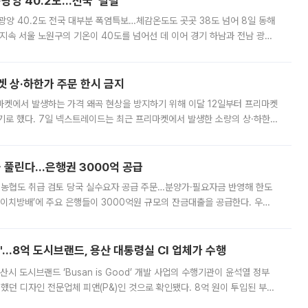
·광양 40.2도…전국 '펄펄'
·광양 40.2도 전국 대부분 폭염특보…체감온도도 곳곳 38도 넘어 8일 동해
지속 서울 노원구의 기온이 40도를 넘어선 데 이어 경기 하남과 전남 광양
. 전국 대부분 지역에 폭염특보가 내려진 가운데 곳곳에서 39~40도 안팎
켓 상·하한가 주문 한시 금지
마켓에서 발생하는 가격 왜곡 현상을 방지하기 위해 이달 12일부터 프리마켓
기로 했다. 7일 넥스트레이드는 최근 프리마켓에서 발생한 소량의 상·하한
, 주문 오류로 인한 가격 급등락을 최소화하기 위한 비상 대응방안을 발표
 풀린다…은행권 3000억 공급
리·농협도 취급 검토 당국 실수요자 공급 주문…분양가·필요자금 반영해 한도
에이치방배’에 주요 은행들이 3000억원 규모의 잔금대출을 공급한다. 우리
하고 있어 향후 공급 규모가 늘어날 전망이다. 7일 금융권에 따르면 KB국
od'…8억 도시브랜드, 용산 대통령실 CI 업체가 수행
시 도시브랜드 ‘Busan is Good’ 개발 사업의 수행기관이 윤석열 정부
여했던 디자인 전문업체 피앤(P&)인 것으로 확인됐다. 8억 원이 투입된 부산
 부족과 디자인 정체성 논란에 휩싸였던 만큼, 사업 선정 과정과 결과물에