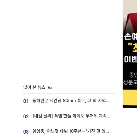
많이 본 뉴스
동해안은 시간당 80㎜ 폭우, 그 외 지역은 폭염…‘극과 극 날씨’
01
[내일 날씨] 폭염 한풀 꺾여도 무더위 계속⋯동해안 이틀 연속 비
02
임영웅, 어느덧 데뷔 10주년⋯"가진 것 없던 시절, 내 앞엔 20명의 팬뿐"
03