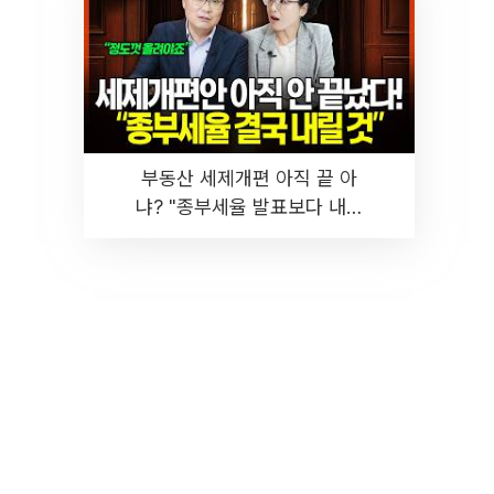
부동산 세제개편 아직 끝 아
냐? "종부세율 발표보다 내릴
것" 장기거주·양도세 전망 I 집
땅지성 I 김인만, 진미윤