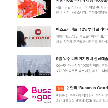
서울 40도 찍더니 하남 40.8도
서울ㆍ노원 40.2도 이어 하남 40.8도
안 비 시작·내륙 소나기…무더위·열대야 
에서도 40도를 웃도는 기온이 관측됐다
의 극심한
넥스트레이드, 12일부터 프리마
대체거래소(ATS) 넥스트레이드가 프리
내 상·하한가 주문을 한시적으로 금지하
가 체결 사례와 관련해 설명자료를 내고
9월 입주 디에이치방배 잔금대출
KB·신한·하나 각각 1000억 배정…우
조정 9월 입주를 앞둔 서울 서초구 ‘디
은행과 NH농협은행도 대출 취급을 검토
민은행
논란의 'Busan is Go
단독
박형준 전 부산시장 재임 당시 추진된 부산
용산 대통령실 상징체계(CI) 개발에 참
도시브랜드 사업이 공개 이후 시민 공감