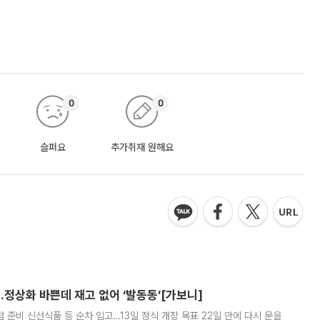
0
0
슬퍼요
추가취재 원해요
…정상화 바쁜데 재고 없어 ‘발동동’[가보니]
준비 신선식품 등 순차 입고…13일 정식 개장 목표 22일 만에 다시 문을