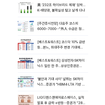
美 ‘232조 하이브리드 제재’ 임박…
K-태양광, 불확실성 털고 날개 다나
[주간증시전망] 다음주 코스피
6000~7000⋯“外人 수급은 정책
이 변수”
[베스트&워스트] 코스닥 10% 급반
등…본느, 최대주주 변경 기대에
270% 폭등
[베스트&워스트] 삼성전자·SK하이
닉스 밀린 한 주…상상인증권은
85% 급등
'불안과 기대 사이' 널뛰는 SK하이
닉스…증권가 "HBM4·LTA 기반 펀
터멘털 견고"
LIG디펜스앤에어로스페이스, 실적
발표 후 급락→반등⋯증권가 “28년