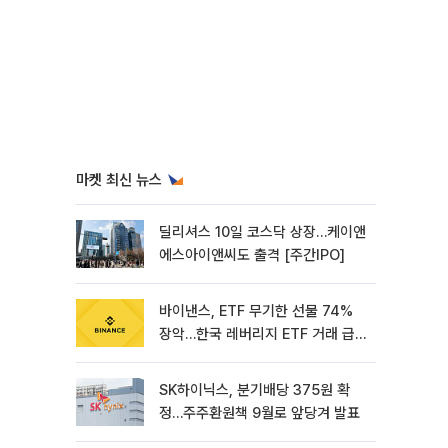
마켓 최신 뉴스
딜리셔스 10일 코스닥 상장…케이앤
에스아이앤씨도 출격 [주간IPO]
바이낸스, ETF 무기한 선물 74%
장악…한국 레버리지 ETF 거래 급
증 [e가상자산]
SK하이닉스, 분기배당 375원 확
정…주주환원책 9월로 앞당겨 발표