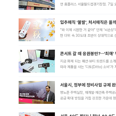
연 홈플러스 서울월드컵경기장점. 7일 
우유, 과일 같은 신선식품이 차근차근 자
입추매직 '불발', 처서매직은 올
“와 이제 시원한 거 같아” 단체 ‘뇌손상
한 더위 속 30도대 초반이 상대적으로
지역에 있었습니다. 7월 말에는 서풍과
콘서트 갈 때 응원봉만?⋯'최애'
지금 화제 되는 패션·뷰티 트렌드를 소개
따라 제품을 사는 '디토(Ditto) 소비
어디일까요? 아이돌 콘서트 시작을 기다
서울시, 정부에 정비사업 규제 완화
명노준 주택실장, 재개발·재건축 주택공
공급 확대 방침을 거듭 강조한 가운데 정
면 반박하고 나섰다. 명노준 서울시 주택