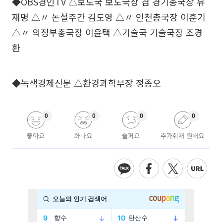
◆OBS경인TV △보도국 보도국장 겸 경기총국장 유
재명 △〃 논설주간 김도영 △〃 인천총국장 이훈기
△〃 의정부총국장 이윤택 △기술국 기술국장 조경
환
◆녹색경제신문 △환경과학부장 정종오
0
0
0
0
좋아요
화나요
슬퍼요
추가취재 원해요