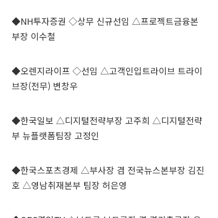
◆NH투자증권 ◇상무 신규선임 △프로젝트금융본
부장 이수철
◆오렌지라이프 ◇선임 △고객인입트라이브 트라이
브장(전무) 변창우
◆한국일보 △디지털전략부장 고주희 △디지털전략
부 뉴플랫폼팀장 고정인
◆한국스포츠경제 △부사장 겸 전국뉴스본부장 김진
호 △영남취재본부 팀장 허은영