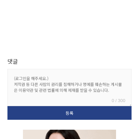
댓글
0 / 300