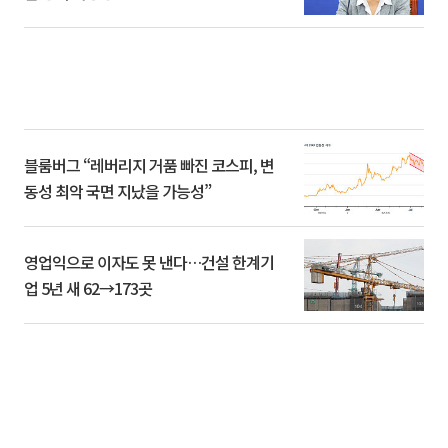
블룸버그 “레버리지 거품 빠진 코스피, 변
동성 최악 국면 지났을 가능성”
영업익으로 이자도 못 낸다…건설 한계기
업 5년 새 62→173곳