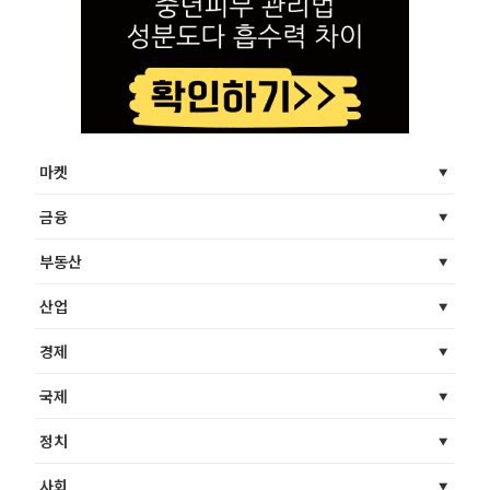
마켓
금융
부동산
산업
경제
국제
정치
사회