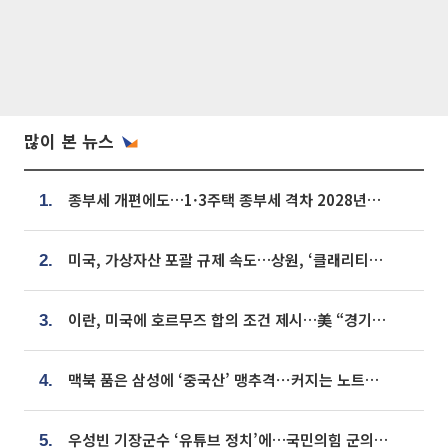
많이 본 뉴스
종부세 개편에도…1·3주택 종부세 격차 2028년부터 확대
1.
미국, 가상자산 포괄 규제 속도…상원, ‘클래리티법’ 9월 절차투표 추진
2.
이란, 미국에 호르무즈 합의 조건 제시…美 “경기 아직 안 끝나” [종합]
3.
맥북 품은 삼성에 ‘중국산’ 맹추격⋯커지는 노트북 OLED 시장
4.
우성빈 기장군수 ‘유튜브 정치’에…국민의힘 군의원들 집단 반발
5.