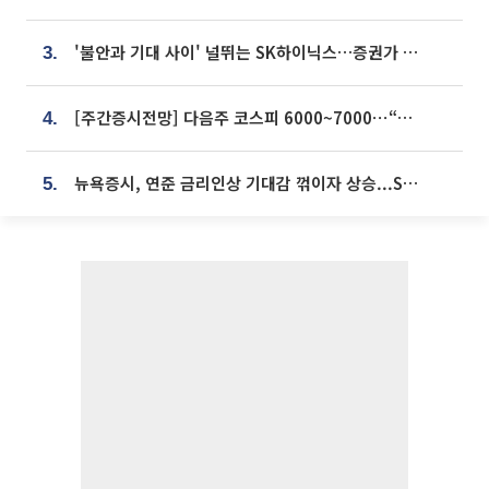
'불안과 기대 사이' 널뛰는 SK하이닉스…증권가 "HBM4·LTA 기반 펀터멘털 견고"
3.
[주간증시전망] 다음주 코스피 6000~7000⋯“外人 수급은 정책이 변수”
4.
뉴욕증시, 연준 금리인상 기대감 꺾이자 상승...S&P500 사상 최고치 [종합]
5.