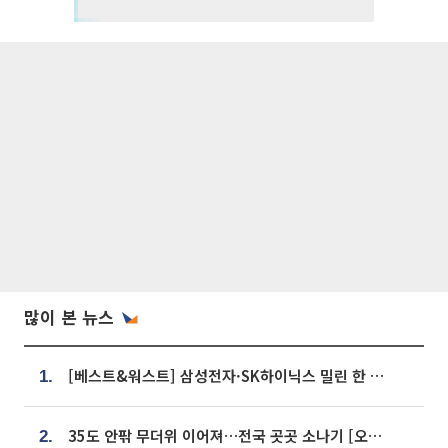
많이 본 뉴스
[베스트&워스트] 삼성전자·SK하이닉스 밀린 한 주…상상인증권은 85% 급등
1.
35도 안팎 무더위 이어져…전국 곳곳 소나기 [오늘 날씨]
2.