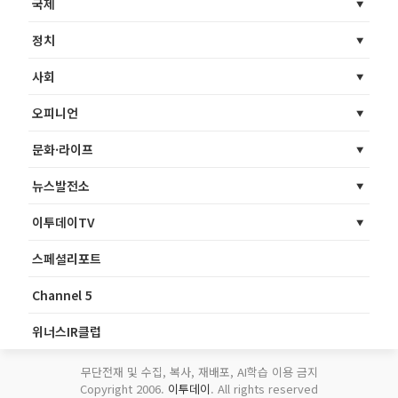
국제
정치
사회
오피니언
문화·라이프
뉴스발전소
이투데이TV
스페셜리포트
Channel 5
위너스IR클럽
무단전재 및 수집, 복사, 재배포, AI학습 이용 금지
Copyright 2006.
이투데이
. All rights reserved