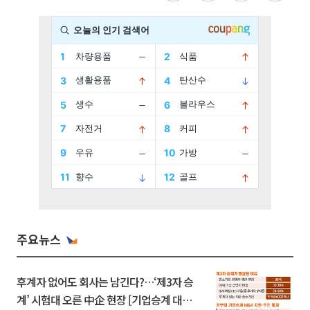
주요뉴스
후계자 없어도 회사는 남긴다?…‘제3자 승
계’ 시험대 오른 中企 현장 [기업승계 대전