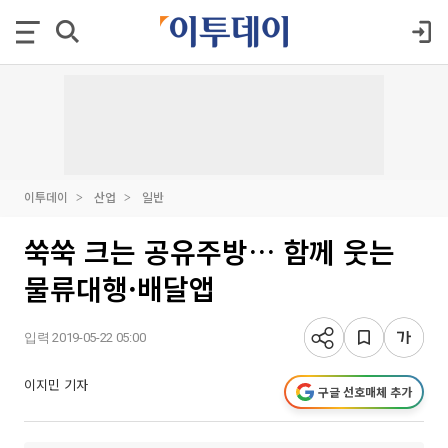
이투데이
산업
일반
쑥쑥 크는 공유주방… 함께 웃는
물류대행·배달앱
입력 2019-05-22 05:00
이지민 기자
구글 선호매체 추가