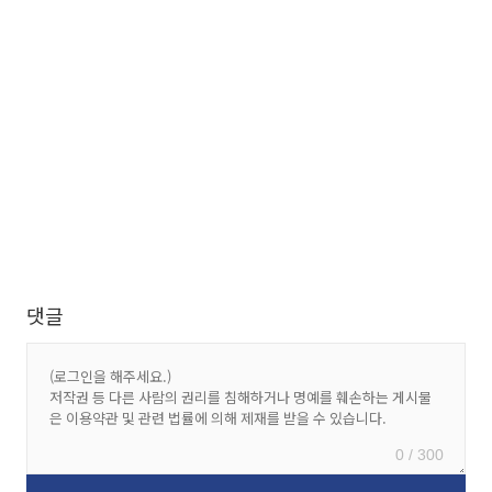
댓글
0 / 300