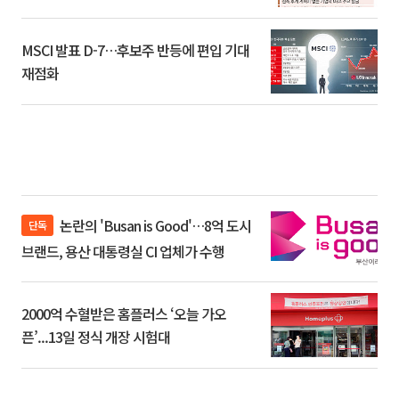
환]
MSCI 발표 D-7…후보주 반등에 편입 기대
재점화
논란의 'Busan is Good'…8억 도시
단독
브랜드, 용산 대통령실 CI 업체가 수행
2000억 수혈받은 홈플러스 ‘오늘 가오
픈’...13일 정식 개장 시험대