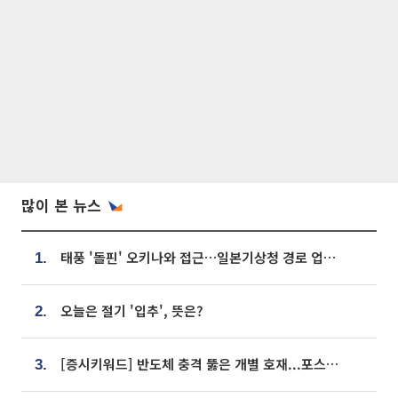
많이 본 뉴스
태풍 '돌핀' 오키나와 접근…일본기상청 경로 업데이트
1.
오늘은 절기 '입추', 뜻은?
2.
[증시키워드] 반도체 충격 뚫은 개별 호재...포스코퓨처엠·에코프로·한화솔루션 '눈길'
3.