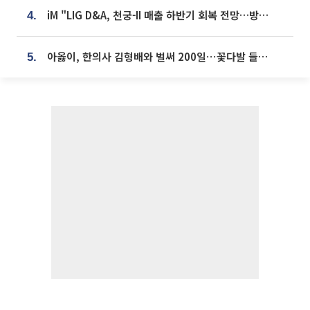
iM "LIG D&A, 천궁-II 매출 하반기 회복 전망…방산 톱픽 유지"
4.
아옳이, 한의사 김형배와 벌써 200일⋯꽃다발 들고 "프러포즈 아냐"
5.