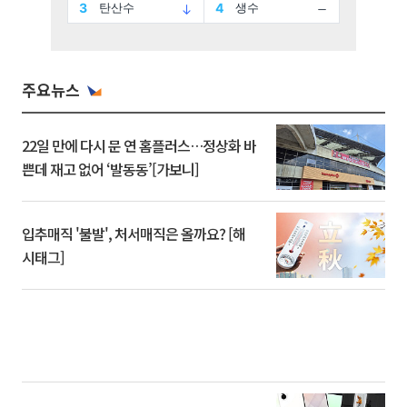
주요뉴스
22일 만에 다시 문 연 홈플러스…정상화 바
쁜데 재고 없어 ‘발동동’[가보니]
입추매직 '불발', 처서매직은 올까요? [해
시태그]