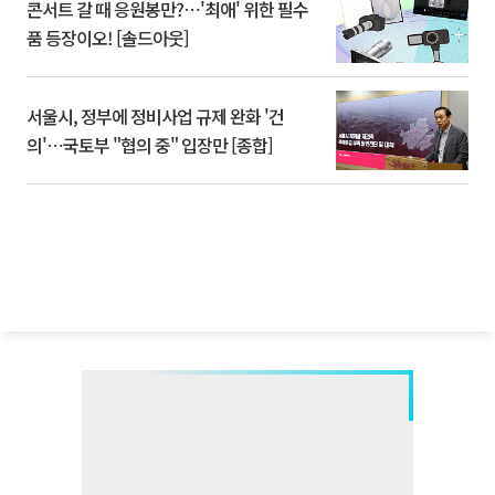
콘서트 갈 때 응원봉만?⋯'최애' 위한 필수
품 등장이오! [솔드아웃]
서울시, 정부에 정비사업 규제 완화 '건
의'⋯국토부 "협의 중" 입장만 [종합]