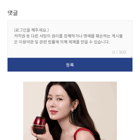
댓글
0 / 300