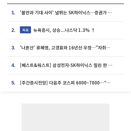
'불안과 기대 사이' 널뛰는 SK하이닉스…증권가 "HBM4·LTA 기반 펀터멘털 견고"
1.
뉴욕증시, 상승...나스닥 1.3% ↑
속보
2.
'나혼산' 류혜영, 고경표와 16년산 우정…"자취방서 부모님과 마주쳐"
3.
[베스트&워스트] 삼성전자·SK하이닉스 밀린 한 주…상상인증권은 85% 급등
4.
[주간증시전망] 다음주 코스피 6000~7000⋯“外人 수급은 정책이 변수”
5.